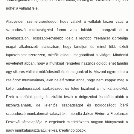
többségükben megháláljak ezt a bizalmat, és még az elkötelezettségük is
nőhet a vállalat felé.
Alapvetően személyiségfüggő, hogy valakit a vállalati közeg vagy a
szabadúszó munkavégzési forma vonz inkább – hangzott el a
kerekasztalon. Hosszabb-rövidebb ideig a legtöbb freelancer kipróbálja
magát alkalmazotti státuszban, hogy tanuljon és minél több üzleti
tapasztalatot szerezzen, mielőtt elindul meghódítani a világot. Mindenki
egyetértett abban, hogy a multiknál rengeteg hasznos dolgot lehet tanulni
egy sikeres vállalat működéséről és önmagunkról is. Viszont egyre több a
csalódott munkavállaló, akik belefáradtak abba, hogy nem kapják meg a
kellő rugalmasságot, szabadságot és főleg bizalmat a munkáltatójuktól.
Ezek a korlátok pedig frusztrálttá teszik a dolgozókat és előbb-utóbb a
bizonytalanabb, de jelentős szabadságot és boldogságot ígérő
szabadúszó munkaformát választják – mondta
Jakus Vivien
, a Freelancer
Fesztivál társalapítója. A cégeknek mindeközben nagyon hiányoznak a
nagy munkatapasztalatú, lelkes, kreatív dolgozók.