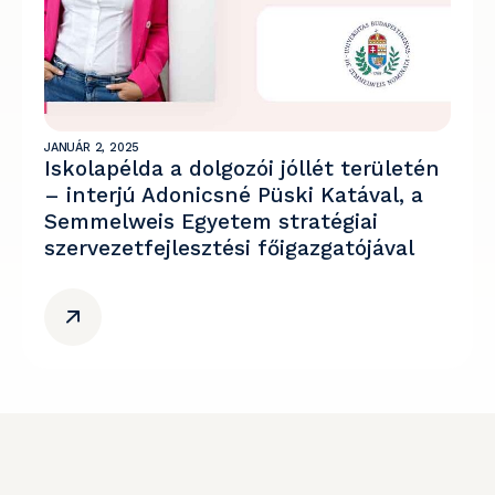
JANUÁR 2, 2025
Iskolapélda a dolgozói jóllét területén
– interjú Adonicsné Püski Katával, a
Semmelweis Egyetem stratégiai
szervezetfejlesztési főigazgatójával