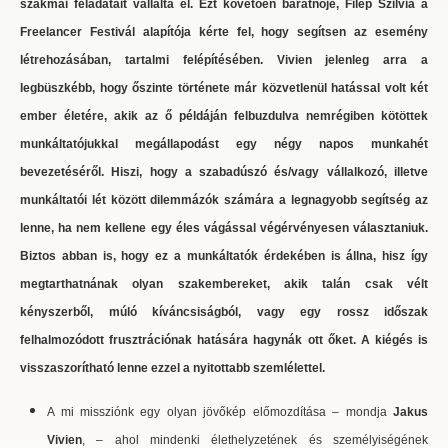
szakmai feladatait vállalta el. Ezt követően barátnője, Filep Szilvia a
Freelancer Festivál alapítója kérte fel, hogy segítsen az esemény
létrehozásában, tartalmi felépítésében. Vivien jelenleg arra a
legbüszkébb, hogy őszinte története már közvetlenül hatással volt két
ember életére, akik az ő példáján felbuzdulva nemrégiben kötöttek
munkáltatójukkal megállapodást egy négy napos munkahét
bevezetéséről. Hiszi, hogy a szabadúszó és/vagy vállalkozó, illetve
munkáltatói lét között dilemmázók számára a legnagyobb segítség az
lenne, ha nem kellene egy éles vágással végérvényesen választaniuk.
Biztos abban is, hogy ez a munkáltatók érdekében is állna, hisz így
megtarthatnának olyan szakembereket, akik talán csak vélt
kényszerből, múló kíváncsiságból, vagy egy rossz időszak
felhalmozódott frusztrációnak hatására hagynák ott őket. A kiégés is
visszaszorítható lenne ezzel a nyitottabb szemlélettel.
A mi missziónk egy olyan jövőkép előmozdítása – mondja
Jakus
Vivien
, – ahol mindenki élethelyzetének és személyiségének