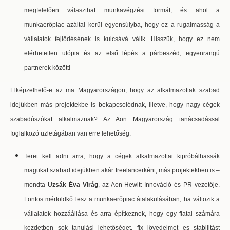
megfelelően választhat munkavégzési formát, és ahol a
munkaerőpiac azáltal kerül egyensúlyba, hogy ez a rugalmasság a
vállalatok fejlődésének is kulcsává válik. Hisszük, hogy ez nem
elérhetetlen utópia és az első lépés a párbeszéd, egyenrangú
partnerek között!
Elképzelhető-e az ma Magyarországon, hogy az alkalmazottak szabad
idejükben más projektekbe is bekapcsolódnak, illetve, hogy nagy cégek
szabadúszókat alkalmaznak? Az Aon Magyarország tanácsadással
foglalkozó üzletágában van erre lehetőség.
Teret kell adni arra, hogy a cégek alkalmazottai kipróbálhassák
magukat szabad idejükben akár freelancerként, más projektekben is –
mondta
Uzsák Éva Virág
, az Aon Hewitt Innováció és PR vezetője.
Fontos mérföldkő lesz a munkaerőpiac átalakulásában, ha változik a
vállalatok hozzáállása és arra építkeznek, hogy egy fiatal számára
kezdetben sok tanulási lehetőséget, fix jövedelmet es stabilitást