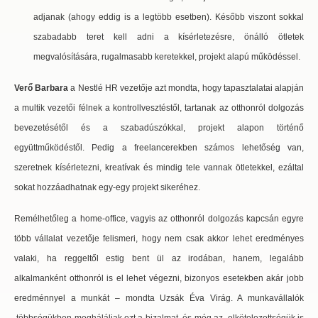
adjanak (ahogy eddig is a legtöbb esetben). Később viszont sokkal
szabadabb teret kell adni a kísérletezésre, önálló ötletek
megvalósítására, rugalmasabb keretekkel, projekt alapú működéssel.
Verő Barbara
a Nestlé HR vezetője azt mondta, hogy tapasztalatai alapján
a multik vezetői félnek a kontrollvesztéstől, tartanak az otthonról dolgozás
bevezetésétől és a szabadúszókkal, projekt alapon történő
együttműködéstől. Pedig a freelancerekben számos lehetőség van,
szeretnek kísérletezni, kreatívak és mindig tele vannak ötletekkel, ezáltal
sokat hozzáadhatnak egy-egy projekt sikeréhez.
Remélhetőleg a home-office, vagyis az otthonról dolgozás kapcsán egyre
több vállalat vezetője felismeri, hogy nem csak akkor lehet eredményes
valaki, ha reggeltől estig bent ül az irodában, hanem, legalább
alkalmanként otthonról is el lehet végezni, bizonyos esetekben akár jobb
eredménnyel a munkát – mondta Uzsák Éva Virág. A munkavállalók