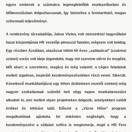
egyes emberek a számukra legmegfelelőbb munkastílusban és
időbeosztásban dolgozhassanak, így biztosítva a fenntartható, magas
színvonalú teljesítményt.
A rendezvény társalapítója, Jakus Vivien, volt nemzetközi nagyvállalat
hazai központjának HR vezetője pimaszul fiatalon, mégsem volt boldog.
Egy részben Ázsiában, utazással töltött fél éves „sabbatical” (szakmai
szünet) során volt ideje átgondolni, hogy mit szeretne elérni és megélni.
Időt akart: a szeretteire, magára és még valamit: a céges feladatok
mellett izgalmas, inspiráló kezdeményezésekben részt venni. Sikerült.
Következő munkáltatójával egy itthon (különösen vezetői szinten) még
nagyon szokatlannak számító heti négy napos munkabeosztást
alkudott ki, ami mellett olyan projekteken dolgozik, amelyekben valódi
értéket és kihívást talál. Először a „Város Hőse” program
megalkotóinak ajánlotta fel önkéntes segítségét, hogy a
kezdeményezést a vállalati szféra is megismerje, majd a HR Fest