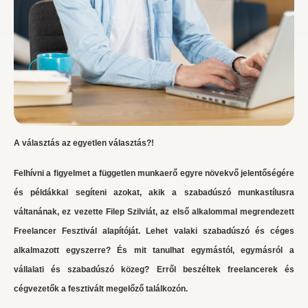
A választás az egyetlen választás?!
Felhívni a figyelmet a független munkaerő egyre növekvő jelentőségére
és példákkal segíteni azokat, akik a szabadúszó munkastílusra
váltanának, ez vezette Filep Szilviát, az első alkalommal megrendezett
Freelancer Fesztivál alapítóját. Lehet valaki szabadúszó és céges
alkalmazott egyszerre? És mit tanulhat egymástól, egymásról a
vállalati és szabadúszó közeg? Erről beszéltek freelancerek és
cégvezetők a fesztivált megelőző találkozón.