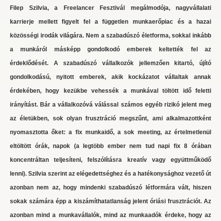
Filep Szilvia, a Freelancer Fesztivál megálmodója, nagyvállalati
karrierje mellett figyelt fel a független munkaerőpiac és a hazai
közösségi irodák világára. Nem a szabadúszó életforma, sokkal inkább
a munkáról másképp gondolkodó emberek keltették fel az
érdeklődését. A szabadúszó vállalkozók jellemzően kitartó, újító
gondolkodású, nyitott emberek, akik kockázatot vállaltak annak
érdekében, hogy kezükbe vehessék a munkával töltött idő feletti
irányítást. Bár a vállalkozóvá válással számos egyéb rizikó jelent meg
az életükben, sok olyan frusztráció megszűnt, ami alkalmazottként
nyomasztotta őket: a fix munkaidő, a sok meeting, az értelmetlenül
eltöltött órák, napok (a legtöbb ember nem tud napi fix 8 órában
koncentráltan teljesíteni, felszólításra kreatív vagy együttműködő
lenni). Szilvia szerint az elégedettséghez és a hatékonysághoz vezető út
azonban nem az, hogy mindenki szabadúszó létformára vált, hiszen
sokak számára épp a kiszámíthatatlanság jelent óriási frusztrációt. Az
azonban mind a munkavállalók, mind az munkaadók érdeke, hogy az