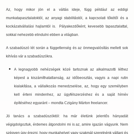
Az, hogy mikor jön el a váltás ideje, függ például az eddigi
munkatapasztalatoktól, az anyagi stabilitástól, a kapcsolati tőkétől és a
kockázatvállalási hajlamtól is. Pályakezdőként, kevesebb tapasztalattal,
sokkal nehezebb elindulni ebben a világban.
A szabadúszó lét során a függetlenség és az önmegvalósítás mellett sok
kihívás vár a szabadúszókra.
A legnagyobb nehézségek közé tartoznak az alkalmazotti léthez
képest a kiszámíthatatlanság, az időbeosztás, vagyis a napi rutin
kialakítása, a vállalkozás menedzselése, az, hogy egy személyben
kell érteni mindenhez, az ügyfélszerzéshez és a saját hírnév
építéséhez egyaránt – mondta Czigány Márton freelancer.
Jó tanács a szabadúszóktól: ha már életünk jelentős hányadát
végigdolgoztuk, érdemes átgondolni mi is az, amire igazán vágyunk. Nem
szégyen úgy érezni, hogy munkahelyet vagy szakmát szeretnénk váltani és