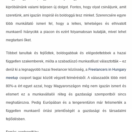
kipróbálnánk valami teljesen új dolgot. Fontos, hogy olyat csináljunk, amit
szeretünk, ami igazán inspirál és boldoggá tesz minket. Szerencsére egyre
több munkáltató ismeri fel, hogy a lelkes, tehetséges és elhivatott
munkaerő hiánycikk a piacon és ezért folyamatosan kutatják, mivel lehet
megtartani őket.
Többet tanultak és fejlődtek, boldogabbak és elégedettebbek a hazai
független szakemberek, mióta a szabadúszó munkastílust választották – ez
derül ki a legnagyobb hazai freelancer közösség, a
Freelancers in Hungary
meetup
csoport tagjai között végzett felmérésből. A válaszadók több mint
80%-a ért egyet azzal, hogy Magyarországon még nem igazán ismert és
elismert ez a munkavállalói réteg és gazdasági szempontból sincs
meghatározva. Pedig Európában és a tengerentúlon már felismerték a
független munkaerő óriási jelentőségét a gazdasági és társadalmi
fejlődésben.