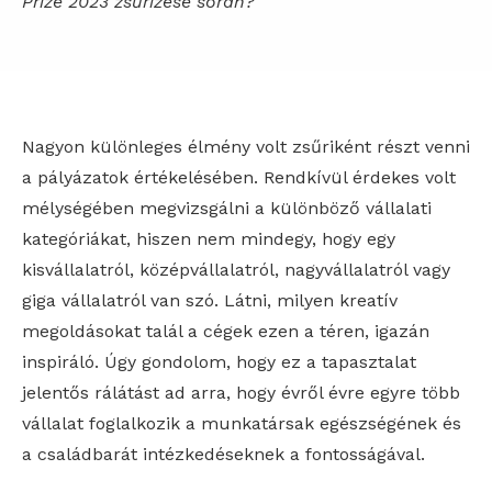
Prize 2023 zsűrizése során?
Nagyon különleges élmény volt zsűriként részt venni
a pályázatok értékelésében. Rendkívül érdekes volt
mélységében megvizsgálni a különböző vállalati
kategóriákat, hiszen nem mindegy, hogy egy
kisvállalatról, középvállalatról, nagyvállalatról vagy
giga vállalatról van szó. Látni, milyen kreatív
megoldásokat talál a cégek ezen a téren, igazán
inspiráló. Úgy gondolom, hogy ez a tapasztalat
jelentős rálátást ad arra, hogy évről évre egyre több
vállalat foglalkozik a munkatársak egészségének és
a családbarát intézkedéseknek a fontosságával.