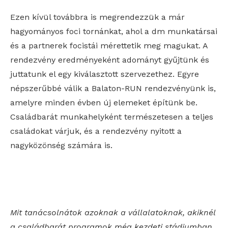
Ezen kívül továbbra is megrendezzük a már
hagyományos foci tornánkat, ahol a dm munkatársai
és a partnerek focistái mérettetik meg magukat. A
rendezvény eredményeként adományt gyűjtünk és
juttatunk el egy kiválasztott szervezethez. Egyre
népszerűbbé válik a Balaton-RUN rendezvényünk is,
amelyre minden évben új elemeket építünk be.
Családbarát munkahelyként természetesen a teljes
családokat várjuk, és a rendezvény nyitott a
nagyközönség számára is.
Mit tanácsolnátok azoknak a vállalatoknak, akiknél
a családbarát programok még kezdeti stádiumban