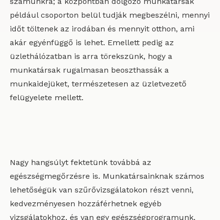
számunkra; a központban dolgozó munkatársak
például csoporton belül tudják megbeszélni, mennyi
időt töltenek az irodában és mennyit otthon, ami
akár egyénfüggő is lehet. Emellett pedig az
üzlethálózatban is arra törekszünk, hogy a
munkatársak rugalmasan beoszthassák a
munkaidejüket, természetesen az üzletvezető
felügyelete mellett.
Nagy hangsúlyt fektetünk továbbá az
egészségmegőrzésre is. Munkatársainknak számos
lehetőségük van szűrővizsgálatokon részt venni,
kedvezményesen hozzáférhetnek egyéb
vizsgálatokhoz, és van egy egészségprogramunk,