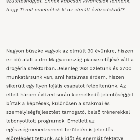
születésnapját. Ennek kapcsán kíváncsiak lennénk,
hogy Ti mit emelnétek ki az elmúlt évtizedekből?
Nagyon büszke vagyok az elmúlt 30 évünkre, hiszen
ez idő alatt a dm Magyarország piacvezetőjévé vált a
drogéria szektorban. Jelenleg 263 üzletünk és 3700
munkatársunk van, ami hatalmas érdem, hiszen
sikerült egy ilyen lojális csapatot felépítenünk. Az
eltelt három évtized során kiemelkedő jelentőséggel
bírtak a képzések, különösen a szakmai és
személyiségfejlesztést támogató, belső trénerekkel
lebonyolított programok. Emellett az
egészségmenedzsment területén is jelentős
előrelépést tettünk, sok időt és energiát fektetve