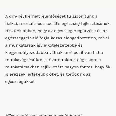
A dm-nél kiemelt jelentőséget tulajdonítunk a
fizikai, mentális és szociális egészség fejlesztésének.
Hiszünk abban, hogy az egészség megőrzése és az
egészséggel való foglalkozás elengedhetetlen, mivel
a munkatársak így elkötelezettebbé és
kiegyensúlyozottabbá válnak, ami pozitívan hat a
munkavégzésükre is. Számunkra a cég sikere a
munkatársakban rejlik, ezért nagyon fontos, hogy ők
is érezzék: értékeljük őket, és törődünk az
egészségükkel.
Milyen hatással vannak a családbarát