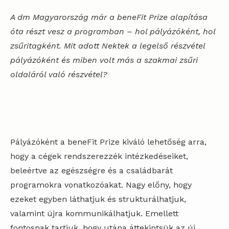
A dm Magyarország már a beneFit Prize alapítása
óta részt vesz a programban – hol pályázóként, hol
zsűritagként. Mit adott Nektek a legelső részvétel
pályázóként és miben volt más a szakmai zsűri
oldaláról való részvétel?
Pályázóként a beneFit Prize kiváló lehetőség arra,
hogy a cégek rendszerezzék intézkedéseiket,
beleértve az egészségre és a családbarát
programokra vonatkozóakat. Nagy előny, hogy
ezeket egyben láthatjuk és strukturálhatjuk,
valamint újra kommunikálhatjuk. Emellett
fontosnak tartjuk, hogy utána áttekintsük az új