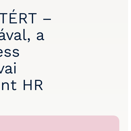
TÉRT –
ával, a
ess
vai
ent HR