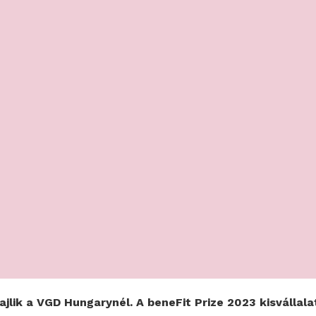
jlik a VGD Hungarynél. A beneFit Prize 2023 kisvállala