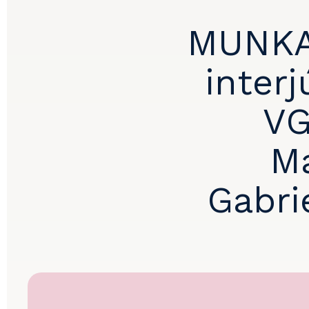
MUNKA
interj
VG
Ma
Gabri