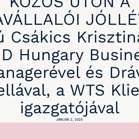
KÖZÖS ÚTON A
VÁLLALÓI JÓLLÉ
ú Csákics Krisztin
D Hungary Busin
nagerével és Drá
ellával, a WTS Kli
igazgatójával
JANUÁR 2, 2025