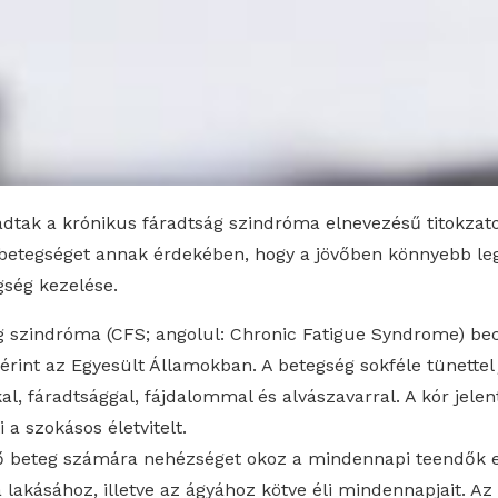
adtak a krónikus fáradtság szindróma elnevezésű titokzat
a betegséget annak érdekében, hogy a jövőben könnyebb le
egség kezelése.
g szindróma (CFS; angolul: Chronic Fatigue Syndrome) bec
t érint az Egyesült Államokban. A betegség sokféle tünettel 
al, fáradtsággal, fájdalommal és alvászavarral. A kór jel
 a szokásos életvitelt.
 beteg számára nehézséget okoz a mindennapi teendők el
lakásához, illetve az ágyához kötve éli mindennapjait. Az 