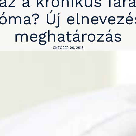
 az a krónikus fár
óma? Új elnevezé
meghatározás
OKTÓBER 26, 2015