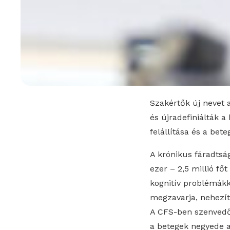
Szakértők új nevet 
és újradefiniálták 
felállítása és a bet
A krónikus fáradtsá
ezer – 2,5 millió fő
kognitív problémákk
megzavarja, nehezíti
A CFS-ben szenvedő
a betegek negyede a 