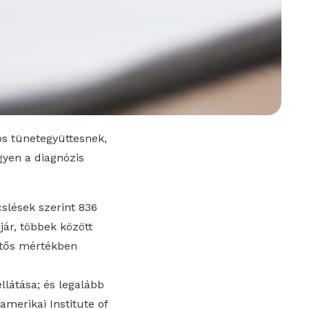
os tünetegyüttesnek,
gyen a diagnózis
slések szerint 836
jár, többek között
entős mértékben
látása; és legalább
amerikai Institute of