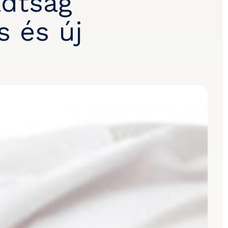
adtság
s és új