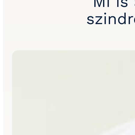
Mi is
szindr