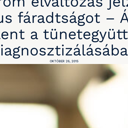
om elváltozás jel
us fáradtságot – Á
lent a tünetegyüt
iagnosztizálásáb
OKTÓBER 26, 2015