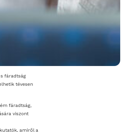
us fáradtság
elhetik tévesen
rém fáradtság,
ására viszont
kutatók, amiről a