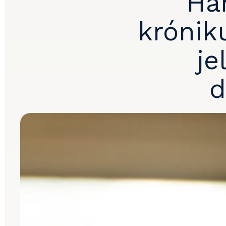
Hár
krónik
je
d