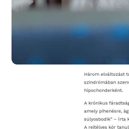
Három elváltozást t
szindrómában szenve
hipochonderként.
A krónikus fáradtság
amely pihenésre, ág
súlyosbodik” – írta 
A rejtélyes kór tan