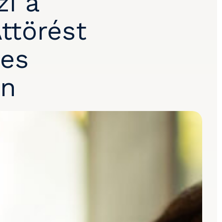
zi a
ttörést
tes
an