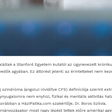
aláltak a Stanford Egyetem kutatói az úgynevezett krónik
dők agyában. Ez áttörést jelent: az érintetteket nem kez
 szindróma (angolul rövidítve CFS) definíciója szerint ext
ynyugalomra nem enyhül, fizikai és mentális aktivitás hat
korábban a HáziPatika.com szakértője, Dr. Boros Szilvia.
ulmányozásakor most nagy lépést tettek előre amerikai agy