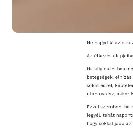
Ne hagyd ki az étke
Az étkezés alapjaib
Ha alig eszel haszn
betegségek, elhízás
sokat eszel, képtele
után nyúlsz, akkor i
Ezzel szemben, ha 
legyél, tehát napont
hogy sokkal jobb az 