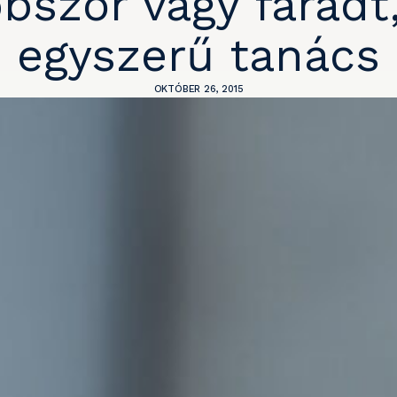
bször vagy fáradt
egyszerű tanács
OKTÓBER 26, 2015