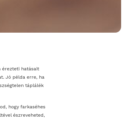
érezteti hatásait
. Jó példa erre, ha
észségtelen táplálék
od, hogy farkaséhes
ltével észreveheted,