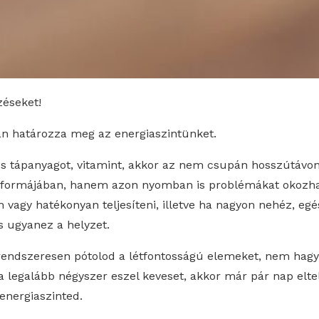
zéseket!
an határozza meg az energiaszintünket.
os tápanyagot, vitamint, akkor az nem csupán hosszútávon 
 formájában, hanem azon nyomban is problémákat okozhat
n vagy hatékonyan teljesíteni, illetve ha nagyon nehéz, eg
s ugyanez a helyzet.
rendszeresen pótolod a létfontosságú elemeket, nem hagy
a legalább négyszer eszel keveset, akkor már pár nap elte
energiaszinted.