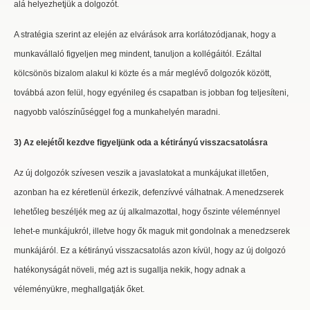
alá helyezhetjük a dolgozót.
A stratégia szerint az elején az elvárások arra korlátozódjanak, hogy a
munkavállaló figyeljen meg mindent, tanuljon a kollégáitól. Ezáltal
kölcsönös bizalom alakul ki közte és a már meglévő dolgozók között,
továbbá azon felül, hogy egyénileg és csapatban is jobban fog teljesíteni,
nagyobb valószínűséggel fog a munkahelyén maradni.
3) Az elejétől kezdve figyeljünk oda a kétirányú visszacsatolásra
Az új dolgozók szívesen veszik a javaslatokat a munkájukat illetően,
azonban ha ez kéretlenül érkezik, defenzívvé válhatnak. A menedzserek
lehetőleg beszéljék meg az új alkalmazottal, hogy őszinte véleménnyel
lehet-e munkájukról, illetve hogy ők maguk mit gondolnak a menedzserek
munkájáról. Ez a kétirányú visszacsatolás azon kívül, hogy az új dolgozó
hatékonyságát növeli, még azt is sugallja nekik, hogy adnak a
véleményükre, meghallgatják őket.