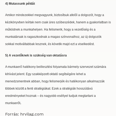
4) Mutassunk példát
Amikor mindezekkel megvagyunk, biztosítsuk afelől a dolgozót, hogy a
kézikönyvben leírtak nem csak üres szóbeszédek, hanem a gyakorlatban is
működnek a munkahelyen. Ha felismerik, hogy a vezetőség és a
munkatársak is ragaszkodnak a magas színvonalhoz, az új dolgozók
sokkal motiváltabbak lesznek, és követik majd ezt a viselkedést.
5) A vezetőknek is szükség van oktatásra
A munkaerő hatékony beillesztési folyamata bármely szervezet számára
kihívást jelent. Egy szakképzett oktató segítségére lehet a
menedzsmentnek abban, hogy felismerjék és hatékonyan alkalmazzák
többek között a fenti stratégiákat. Ezek a stratégiák hosszútávú
eredményeket hoznak – és nagyobb eséllyel tudjuk megtartani a
.
munkaerőt
Forrás: hrvilag.com