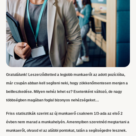
Gratulálunk! Leszerződtetted a legjobb munkaerőt az adott pozícióba,
már csupán abban kell segíteni neki, hogy zökkenőmentesen menjen a
beilleszkedése. Milyen nehéz lehet ez? Esetenként változó, de nagy
többségben magában foglal bizonyos nehézségeket…
Friss statisztikák szerint az új munkaerő csaknem 1/3-ada az első 2
évben nem marad a munkahelyén. Amennyiben szeretnéd megtartani a
munkaerőt, olvasd el az alábbi pontokat, talán a segítségedre lesznek.