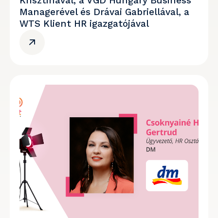
Krisztinával, a VGD Hungary Business
Managerével és Drávai Gabriellával, a
WTS Klient HR igazgatójával