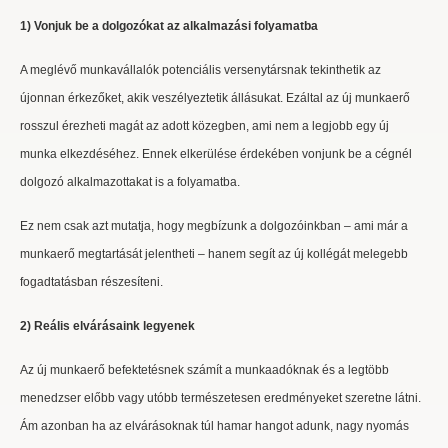
1) Vonjuk be a dolgozókat az alkalmazási folyamatba
A meglévő munkavállalók potenciális versenytársnak tekinthetik az
újonnan érkezőket, akik veszélyeztetik állásukat. Ezáltal az új munkaerő
rosszul érezheti magát az adott közegben, ami nem a legjobb egy új
munka elkezdéséhez. Ennek elkerülése érdekében vonjunk be a cégnél
dolgozó alkalmazottakat is a folyamatba.
Ez nem csak azt mutatja, hogy megbízunk a dolgozóinkban – ami már a
munkaerő megtartását jelentheti – hanem segít az új kollégát melegebb
fogadtatásban részesíteni.
2) Reális elvárásaink legyenek
Az új munkaerő befektetésnek számít a munkaadóknak és a legtöbb
menedzser előbb vagy utóbb természetesen eredményeket szeretne látni.
Ám azonban ha az elvárásoknak túl hamar hangot adunk, nagy nyomás