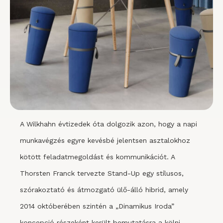
A Wilkhahn évtizedek óta dolgozik azon, hogy a napi
munkavégzés egyre kevésbé jelentsen asztalokhoz
kötött feladatmegoldást és kommunikációt. A
Thorsten Franck tervezte Stand-Up egy stílusos,
szórakoztató és átmozgató ülő-álló hibrid, amely
2014 októberében szintén a „Dinamikus Iroda”
koncepció részeként került bemutatásra a kölni