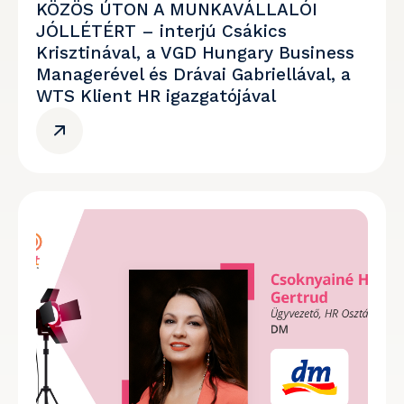
KÖZÖS ÚTON A MUNKAVÁLLALÓI
JÓLLÉTÉRT – interjú Csákics
Krisztinával, a VGD Hungary Business
Managerével és Drávai Gabriellával, a
WTS Klient HR igazgatójával