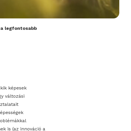
 a legfontosabb
akik képesek
y változási
talatait
képességek
roblémákkal
k is (az innováció a