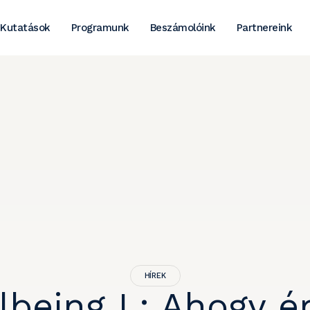
Kutatások
Programunk
Beszámolóink
Partnereink
HÍREK
lbeing I.: Ahogy é