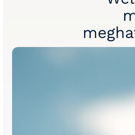
m
meghat