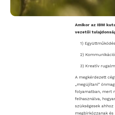
Amikor az IBM kut
vezetői tulajdons
1) Együttműködé
2) Kommunikáció
3) Kreatív rugalm
A megkérdezett cégv
„megújítani” önmagu
folyamatban, mert m
felhasználva, hogya
szükségesek ahhoz 
megbirkózzanak és m