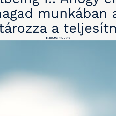
agad munkában 
ározza a teljesí
FEBRUÁR 12, 2016