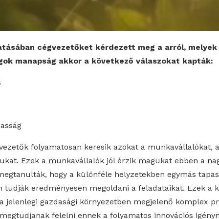
atásában cégvezetőket kérdezett meg a arról, melyek
ágok manapság akkor a következő válaszokat kapták:
s
asság
ezetők folyamatosan keresik azokat a munkavállalókat, 
kat. Ezek a munkavállalók jól érzik magukat ebben a nag
egtanulták, hogy a különféle helyzetekben egymás tapasz
n tudják eredményesen megoldani a feladataikat. Ezek a 
a jelenlegi gazdasági környezetben megjelenő komplex p
egtudjanak felelni ennek a folyamatos innovációs igényne