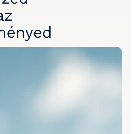
az
tményed