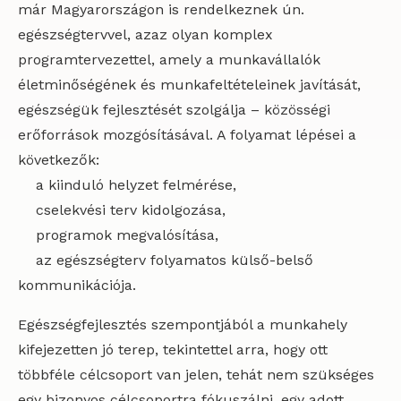
már Magyarországon is rendelkeznek ún.
egészségtervvel, azaz olyan komplex
programtervezettel, amely a munkavállalók
életminőségének és munkafeltételeinek javítását,
egészségük fejlesztését szolgálja – közösségi
erőforrások mozgósításával. A folyamat lépései a
következők:
a kiinduló helyzet felmérése,
cselekvési terv kidolgozása,
programok megvalósítása,
az egészségterv folyamatos külső-belső
kommunikációja.
Egészségfejlesztés szempontjából a munkahely
kifejezetten jó terep, tekintettel arra, hogy ott
többféle célcsoport van jelen, tehát nem szükséges
egy bizonyos célcsoportra fókuszálni, egy adott