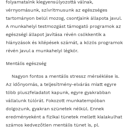
folyamataink kiegyensúlyozottá válnak,
vérnyomásunk, szívritmusunk az egészséges
tartományon belül mozog, csontjaink állapota javul.
A munkahelyi testmozgást támogató programok az
egészségi állapot javítása révén csökkentik a
hiányzások és kilépések számát, a közös programok
révén javul a munkahelyi légkör.
Mentális egészség
Nagyon fontos a mentális stressz mérséklése is.
Az időnyomás, a teljesítmény-elvárás miatt egyre
több pluszfeladatot kapunk, egyre gyakrabban
vállalunk túlórát. Fokozott munkatempóban
dolgozunk, gyakran szünetek nélkül. Ennek
eredményeként a fizikai tünetek mellett kialakulhat
számos kedvezőtlen mentális tünet is, pl.