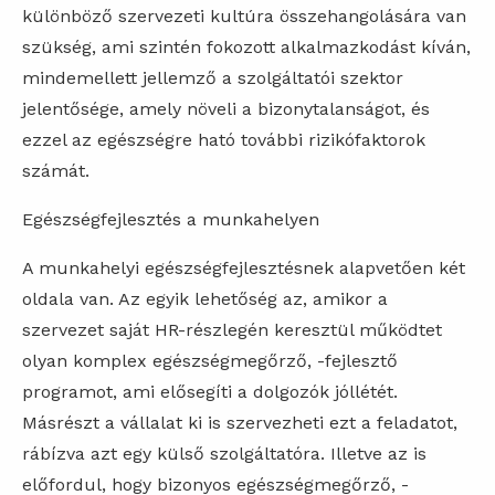
különböző szervezeti kultúra összehangolására van
szükség, ami szintén fokozott alkalmazkodást kíván,
mindemellett jellemző a szolgáltatói szektor
jelentősége, amely növeli a bizonytalanságot, és
ezzel az egészségre ható további rizikófaktorok
számát.
Egészségfejlesztés a munkahelyen
A munkahelyi egészségfejlesztésnek alapvetően két
oldala van. Az egyik lehetőség az, amikor a
szervezet saját HR-részlegén keresztül működtet
olyan komplex egészségmegőrző, -fejlesztő
programot, ami elősegíti a dolgozók jóllétét.
Másrészt a vállalat ki is szervezheti ezt a feladatot,
rábízva azt egy külső szolgáltatóra. Illetve az is
előfordul, hogy bizonyos egészségmegőrző, -