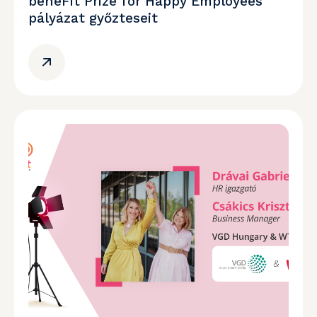
beneFit Prize for Happy Employees
pályázat győzteseit