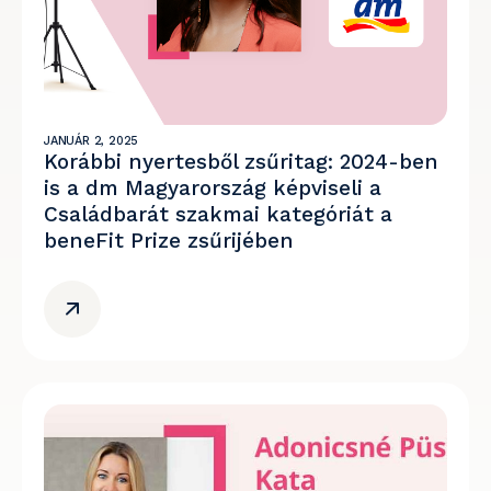
JANUÁR 2, 2025
Korábbi nyertesből zsűritag: 2024-ben
is a dm Magyarország képviseli a
Családbarát szakmai kategóriát a
beneFit Prize zsűrijében