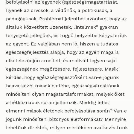
befolyásolni az egyének (egészség)magatartását.
Ilyenek az orvosok, a védőnők, a politikusok, a
pedagógusok. Problémát jelenthet azonban, hogy az
általuk közvetített üzenetek, „intelmek” gyakran
fenyegető jellegűek, és függő helyzetbe kényszerítik
az egyént. Ez valójában nem jó, hiszen a tudatos
egészségfejlesztés alapja, hogy az egyén maga is
elköteleződjön amellett, és motivált legyen saját
egészségének megőrzésére, fejlesztésére. Másik
kérdés, hogy egészségfejlesztőként van-e jogunk
beavatkozni mások életébe, egészségkárósítónak
minősíteni olyan magatartásformákat, melyek őket
a hétköznapok során jellemzik. Meddig lehet
elmenni mások életének befolyásolása során? Van-e
jogunk minősíteni bizonyos életformákat? Mennyire
lehetünk direktek, milyen mértékben avatkozhatunk