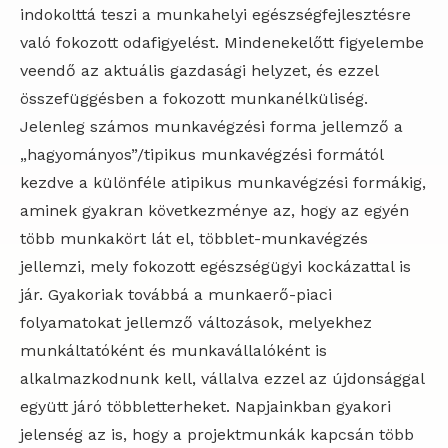
indokolttá teszi a munkahelyi egészségfejlesztésre
való fokozott odafigyelést. Mindenekelőtt figyelembe
veendő az aktuális gazdasági helyzet, és ezzel
összefüggésben a fokozott munkanélküliség.
Jelenleg számos munkavégzési forma jellemző a
„hagyományos”/tipikus munkavégzési formától
kezdve a különféle atipikus munkavégzési formákig,
aminek gyakran következménye az, hogy az egyén
több munkakört lát el, többlet-munkavégzés
jellemzi, mely fokozott egészségügyi kockázattal is
jár. Gyakoriak továbbá a munkaerő-piaci
folyamatokat jellemző változások, melyekhez
munkáltatóként és munkavállalóként is
alkalmazkodnunk kell, vállalva ezzel az újdonsággal
együtt járó többletterheket. Napjainkban gyakori
jelenség az is, hogy a projektmunkák kapcsán több