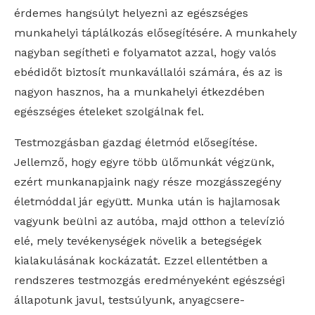
érdemes hangsúlyt helyezni az egészséges
munkahelyi táplálkozás elősegítésére. A munkahely
nagyban segítheti e folyamatot azzal, hogy valós
ebédidőt biztosít munkavállalói számára, és az is
nagyon hasznos, ha a munkahelyi étkezdében
egészséges ételeket szolgálnak fel.
Testmozgásban gazdag életmód elősegítése.
Jellemző, hogy egyre több ülőmunkát végzünk,
ezért munkanapjaink nagy része mozgásszegény
életmóddal jár együtt. Munka után is hajlamosak
vagyunk beülni az autóba, majd otthon a televízió
elé, mely tevékenységek növelik a betegségek
kialakulásának kockázatát. Ezzel ellentétben a
rendszeres testmozgás eredményeként egészségi
állapotunk javul, testsúlyunk, anyagcsere-