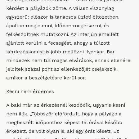
kérdést a pályázók zöme. A válasz viszonylag
egyszerű: először is tanácsos üzleti öltözetben,
ápoltan megjelenni, időben megérkezni, és
felkészültnek mutatkozni. Az interjún emellett
ajánlott kerülni a fecsegést, ahogy a túlzott
kérdezősködést is jobb mellőzni ilyenkor. Bár
mindezek nem túl magas elvárások, ennek ellenére
jelöltek százai pont az ellenkezőjét cselekszik,
amikor a beszélgetésre kerül sor.
Késni nem érdemes
A baki már az érkezésnél kezdődik, ugyanis késni
nem illik. „Többször előfordult, hogy a pályázó a
megbeszélt időponthoz képest fél órával később
érkezett, de volt olyan is, aki egy órát késett. Ez