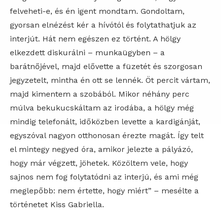
felveheti-e, és én igent mondtam. Gondoltam,
gyorsan elnézést kér a hívótól és folytathatjuk az
interjút. Hát nem egészen ez történt. A hölgy
elkezdett diskurálni – munkaügyben – a
barátnőjével, majd elővette a füzetét és szorgosan
jegyzetelt, mintha én ott se lennék. Öt percit vártam,
majd kimentem a szobából. Mikor néhány perc
múlva bekukucskáltam az irodába, a hölgy még
mindig telefonált, időközben levette a kardigánját,
egyszóval nagyon otthonosan érezte magát. Így telt
el mintegy negyed óra, amikor jelezte a pályázó,
hogy már végzett, jöhetek. Közöltem vele, hogy
sajnos nem fog folytatódni az interjú, és ami még
meglepőbb: nem értette, hogy miért” – mesélte a
történetet Kiss Gabriella.