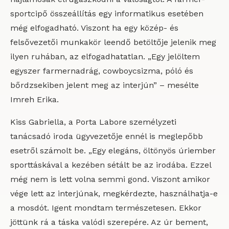
sportcipő összeállítás egy informatikus esetében
még elfogadható. Viszont ha egy közép- és
felsővezetői munkakör leendő betöltője jelenik meg
ilyen ruhában, az elfogadhatatlan. „Egy jelöltem
egyszer farmernadrág, cowboycsizma, póló és
bőrdzsekiben jelent meg az interjún” – mesélte
Imreh Erika.
Kiss Gabriella, a Porta Labore személyzeti
tanácsadó iroda ügyvezetője ennél is meglepőbb
esetről számolt be. „Egy elegáns, öltönyös úriember
sporttáskával a kezében sétált be az irodába. Ezzel
még nem is lett volna semmi gond. Viszont amikor
vége lett az interjúnak, megkérdezte, használhatja-e
a mosdót. Igent mondtam természetesen. Ekkor
jöttünk rá a táska valódi szerepére. Az úr bement,