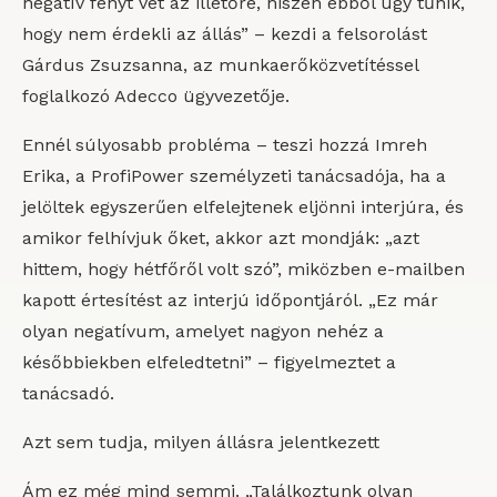
negatív fényt vet az illetőre, hiszen ebből úgy tűnik,
hogy nem érdekli az állás” – kezdi a felsorolást
Gárdus Zsuzsanna, az munkaerőközvetítéssel
foglalkozó Adecco ügyvezetője.
Ennél súlyosabb probléma – teszi hozzá Imreh
Erika, a ProfiPower személyzeti tanácsadója, ha a
jelöltek egyszerűen elfelejtenek eljönni interjúra, és
amikor felhívjuk őket, akkor azt mondják: „azt
hittem, hogy hétfőről volt szó”, miközben e-mailben
kapott értesítést az interjú időpontjáról. „Ez már
olyan negatívum, amelyet nagyon nehéz a
későbbiekben elfeledtetni” – figyelmeztet a
tanácsadó.
Azt sem tudja, milyen állásra jelentkezett
Ám ez még mind semmi. „Találkoztunk olyan