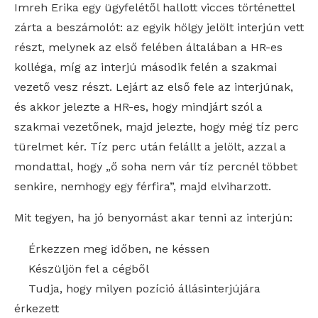
Imreh Erika egy ügyfelétől hallott vicces történettel
zárta a beszámolót: az egyik hölgy jelölt interjún vett
részt, melynek az első felében általában a HR-es
kolléga, míg az interjú második felén a szakmai
vezető vesz részt. Lejárt az első fele az interjúnak,
és akkor jelezte a HR-es, hogy mindjárt szól a
szakmai vezetőnek, majd jelezte, hogy még tíz perc
türelmet kér. Tíz perc után felállt a jelölt, azzal a
mondattal, hogy „ő soha nem vár tíz percnél többet
senkire, nemhogy egy férfira”, majd elviharzott.
Mit tegyen, ha jó benyomást akar tenni az interjún:
Érkezzen meg időben, ne késsen
Készüljön fel a cégből
Tudja, hogy milyen pozíció állásinterjújára
érkezett