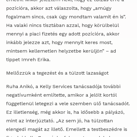
pozícióra, akkor azt válaszolta, hogy „amúgy
fogalmam sincs, csak úgy mondtam valamit én is”.
Ha valaki nincs tisztában azzal, hogy körülbelül
mennyi a piaci fizetés egy adott pozícióra, akkor
inkább jelezze azt, hogy mennyit keres most,
mintsem kellemetlen helyzetbe kerüljön” – ad
tippet Imreh Erika.
Mellőzzük a tegezést és a túlzott lazaságot
Ruha Anikó, a Kelly Services tanácsadója további
negatívumként említette, amikor a jelölt kortól
függetlenül letegezi a vele szemben ülő tanácsadót.
Ez illetlenség, még akkor is, ha idősebb a pályázó,
mint az interjúztató. „Az sem jó, ha túlzottan
elengedi magát az illető. Emellett a testbeszédre is