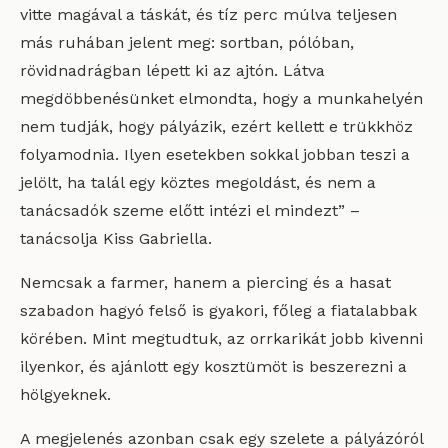
vitte magával a táskát, és tíz perc múlva teljesen
más ruhában jelent meg: sortban, pólóban,
rövidnadrágban lépett ki az ajtón. Látva
megdöbbenésünket elmondta, hogy a munkahelyén
nem tudják, hogy pályázik, ezért kellett e trükkhöz
folyamodnia. Ilyen esetekben sokkal jobban teszi a
jelölt, ha talál egy köztes megoldást, és nem a
tanácsadók szeme előtt intézi el mindezt” –
tanácsolja Kiss Gabriella.
Nemcsak a farmer, hanem a piercing és a hasat
szabadon hagyó felső is gyakori, főleg a fiatalabbak
körében. Mint megtudtuk, az orrkarikát jobb kivenni
ilyenkor, és ajánlott egy kosztümöt is beszerezni a
hölgyeknek.
A megjelenés azonban csak egy szelete a pályázóról