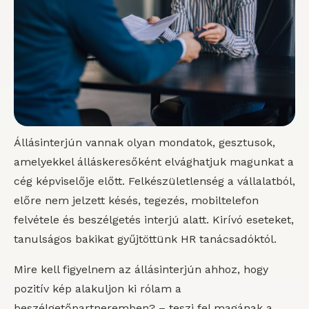
Állásinterjún vannak olyan mondatok, gesztusok,
amelyekkel álláskeresőként elvághatjuk magunkat a
cég képviselője előtt. Felkészületlenség a vállalatból,
előre nem jelzett késés, tegezés, mobiltelefon
felvétele és beszélgetés interjú alatt. Kirívó eseteket,
tanulságos bakikat gyűjtöttünk HR tanácsadóktól.
Mire kell figyelnem az állásinterjún ahhoz, hogy
pozitív kép alakuljon ki rólam a
beszélgetőpartneremben? – teszi fel magának a