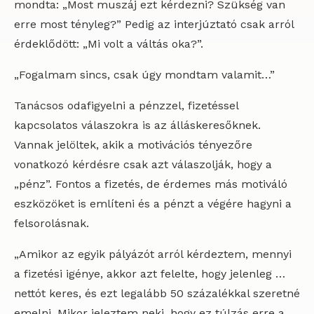
mondta: „Most muszáj ezt kérdezni? Szükség van
erre most tényleg?” Pedig az interjúztató csak arról
érdeklődött: „Mi volt a váltás oka?”.
„Fogalmam sincs, csak úgy mondtam valamit…”
Tanácsos odafigyelni a pénzzel, fizetéssel
kapcsolatos válaszokra is az álláskeresőknek.
Vannak jelöltek, akik a motivációs tényezőre
vonatkozó kérdésre csak azt válaszolják, hogy a
„pénz”. Fontos a fizetés, de érdemes más motiváló
eszközöket is említeni és a pénzt a végére hagyni a
felsorolásnak.
„Amikor az egyik pályázót arról kérdeztem, mennyi
a fizetési igénye, akkor azt felelte, hogy jelenleg …
nettót keres, és ezt legalább 50 százalékkal szeretné
emelni. Mikor jeleztem neki, hogy ez túlzás erre a