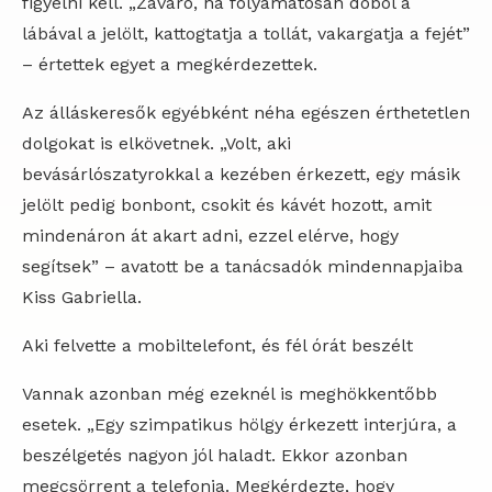
figyelni kell. „Zavaró, ha folyamatosan dobol a
lábával a jelölt, kattogtatja a tollát, vakargatja a fejét”
– értettek egyet a megkérdezettek.
Az álláskeresők egyébként néha egészen érthetetlen
dolgokat is elkövetnek. „Volt, aki
bevásárlószatyrokkal a kezében érkezett, egy másik
jelölt pedig bonbont, csokit és kávét hozott, amit
mindenáron át akart adni, ezzel elérve, hogy
segítsek” – avatott be a tanácsadók mindennapjaiba
Kiss Gabriella.
Aki felvette a mobiltelefont, és fél órát beszélt
Vannak azonban még ezeknél is meghökkentőbb
esetek. „Egy szimpatikus hölgy érkezett interjúra, a
beszélgetés nagyon jól haladt. Ekkor azonban
megcsörrent a telefonja. Megkérdezte, hogy