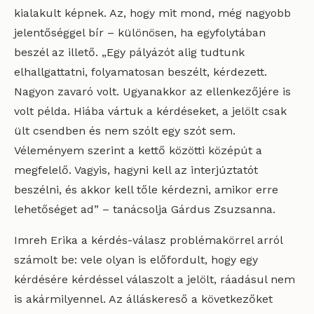
kialakult képnek. Az, hogy mit mond, még nagyobb
jelentőséggel bír – különösen, ha egyfolytában
beszél az illető. „Egy pályázót alig tudtunk
elhallgattatni, folyamatosan beszélt, kérdezett.
Nagyon zavaró volt. Ugyanakkor az ellenkezőjére is
volt példa. Hiába vártuk a kérdéseket, a jelölt csak
ült csendben és nem szólt egy szót sem.
Véleményem szerint a kettő közötti középút a
megfelelő. Vagyis, hagyni kell az interjúztatót
beszélni, és akkor kell tőle kérdezni, amikor erre
lehetőséget ad” – tanácsolja Gárdus Zsuzsanna.
Imreh Erika a kérdés-válasz problémakörrel arról
számolt be: vele olyan is előfordult, hogy egy
kérdésére kérdéssel válaszolt a jelölt, ráadásul nem
is akármilyennel. Az álláskereső a következőket