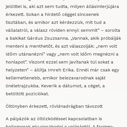
jelölttel is, aki azt sem tudta, milyen állásinterjújára
érkezett. Sokan a hirdető céggel sincsenek
tisztában, és amikor azt kérdezzük, mit tud a
vállalatról, a válasz röviden ennyi: semmit” – sorolta
a bakikat Gárdus Zsuzsanna. „Vannak, akik próbálják
menteni a menthetőt, és azt válaszolják: „nem volt
időm utánanézni” vagy „nem volt időm megnézni a
honlapot”. Viszont ezzel sem javítanak túl sokat a
helyzeten” – állítja Imreh Erika. Ennél már csak egy
kellemetlenebb, amikor belezavarodnak saját
önéletrajzukba. Keverik a dátumot, a céget, a
betöltött pozíciókat.
Öltönyben érkezett, rövidnadrágban távozott
A pályázók az öltözködéssel kapcsolatban is
hajlamosak elrugaszkodni a valóságtól. A farmer-