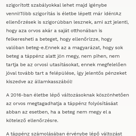
szigorított szabályokkal lehet majd igénybe
venni!Több szigorítás is életbe lépett már idén!Az
ellenőrzések is szigorúbban lesznek, ami azt jelenti,
hogy aza orvos akár a saját otthonában is
felkeresheti a beteget, hogy ellenőrizze, hogy
valóban beteg-e.Ennek az a magyarázat, hogy sok
beteg a táppénz alatt jön megy, nem pihen, nem
tartja be az orvosi utasításokat, ennek megfelelően
jóval tovább tart a felépülése, így jelentős pénzeket
kiszedve az államkasszából!
A 2016-ban életbe lépő változásoknak köszönhetően
az orvos megtagadhatja a táppénz folyósításáat
abban az esetben, ha a beteg nem megy el a
kötelező ellenőrzésre.
A táppénz számolásában érvénybe lépő változást