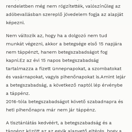
rendeletben még nem rögzítették, valószínűleg az
adóbevallásban szereplő jövedelem fogja az alapját
képezni.
Nem változik az, hogy ha a dolgozó nem tud
munkát végezni, akkor a betegsége első 15 napjára
nem táppénzt, hanem betegszabadságot fog
kapni.Ez az évi 15 napos betegszabadság
tartalmazza a fizett ünnepnapokat, a szombatokat
és vasárnapokat, vagyis pihenőnapokat is.Amint lejár
a betegszabadság, a következő naptól lép érvénybe
a táppénz.
2016-tóla betegszabadságot követő szabadnapra és
heti pihenőnapra már nem jár táppénz.
A tisztánlátás kedvéért, a betegszabadság és a
táppénz között az az egyik alapvető eltérés, hogy a