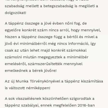
szabadság mellett a betegszabadság is megilleti a
dolgozókat!
A táppénz összege a jövé évben nőni fog, de
egyelőre konkrét szám nincs arról, hogy mennyivel,
hiszen a táppénz összege függ a bértől és mivel a
jövő évi minimálbérről még nincs információ, így
csak az után lehet majd konkrét számokkal
számolni miután megegyeztek a minimélbér
emeléséről, számszerűsítették mennyivel
emelkednek a bérek jövőre!
Az új Munka Törvénykönyével a táppénz kiszámítása
is változott némiképpen!
A sok visszaélésnek köszönhetően szigorodtak a
táppénz szabályai, ennek megfelelően 2016-ban