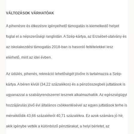
VÁLTOZÁSOK VÁRHATÓAK
A pihenésre és étkezésre igényelhető támogatás is kiemelkedő helyet
foglal el a népszerűségi ranglistán. A Szép-kártya, az Erzsébet-utalvány és
az iskolakezdési támogatás 2018-ban is hasonló feltételekkel lesz
elérhető, mint az idei évben.
Az üdülés, pihenés, rekreáció lehetőségét jövőre is tartalmazza a Szép-
kártya. A béren kívüli (34,22 százalékos) és a pénzösszegbeli juttatások is
ugyanazzal a szabályrendszerrel lesznek alkalmazhatók. Az egészségügyi
hozzájárulás jövő évi általános csökkentésével az egyes juttatások terhe is
mérséklődik 43,66 százalékról 40,71 százalékra. Ez azok számára jó hír,
akik igénybe vették a különböző pénztárakat, a helyi bérletet, az