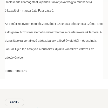
iskolakezdési támogatást, ajándékutalványokat vagy a munkahelyi
étkeztetést – magyarázta Fata László.
Az elmúlt két évben megkétszereződött azoknak a cégeknek a száma, ahol
a dolgozók biztosítási elemet is választhatnak a cafeteriakeretük terhére. A
biztosításokra vonatkozó adószabályok a jövő év elejétől módosulnak.
Január 1-jén lép hatályba a biztosítási díjakra vonatkozó változás az
adótörvényben.
Forras: hirado.hu
ARCHIV