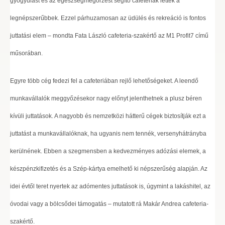
gyógyulást és az egészségmegőrzést segítő cafeteriák lettek a
legnépszerűbbek. Ezzel párhuzamosan az üdülés és rekreáció is fontos
juttatási elem – mondta Fata László cafeteria-szakértő az M1 Profit7 című
műsorában.
Egyre több cég fedezi fel a cafeteriában rejlő lehetőségeket. A leendő
munkavállalók meggyőzésekor nagy előnyt jelenthetnek a plusz béren
kívüli juttatások. A nagyobb és nemzetközi hátterű cégek biztosítják ezt a
juttatást a munkavállalóknak, ha ugyanis nem tennék, versenyhátrányba
kerülnének. Ebben a szegmensben a kedvezményes adózási elemek, a
készpénzkifizetés és a Szép-kártya emelhető ki népszerűség alapján. Az
idei évtől teret nyertek az adómentes juttatások is, úgymint a lakáshitel, az
óvodai vagy a bölcsődei támogatás – mutatott rá Makár Andrea cafeteria-
szakértő.