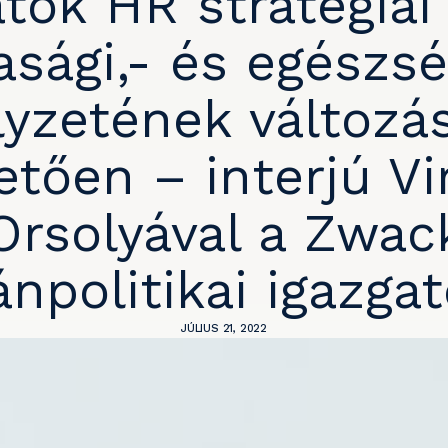
atok HR stratégiái 
asági,- és egészsé
lyzetének változás
etően – interjú Vi
Orsolyával a Zwac
politikai igazgat
JÚLIUS 21, 2022