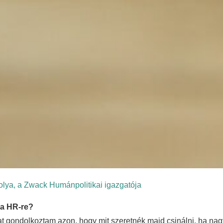
olya, a Zwack Humánpolitikai igazgatója
 a HR-re?
 gondolkoztam azon, hogy mit szeretnék majd csinálni, ha nag