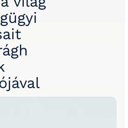
a világ
gügyi
ait
rágh
k
ójával