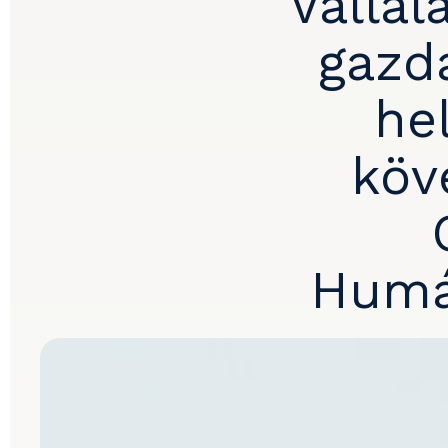
Vállal
gazd
he
köv
Humán