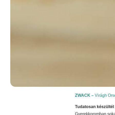
ZWACK –
Virágh Ors
Tudatosan készültél
Gyerekkoromban sokat