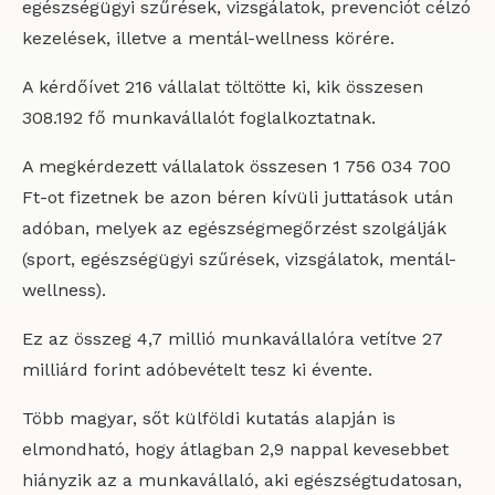
egészségügyi szűrések, vizsgálatok, prevenciót célzó
kezelések, illetve a mentál-wellness körére.
A kérdőívet 216 vállalat töltötte ki, kik összesen
308.192 fő munkavállalót foglalkoztatnak.
A megkérdezett vállalatok összesen 1 756 034 700
Ft-ot fizetnek be azon béren kívüli juttatások után
adóban, melyek az egészségmegőrzést szolgálják
(sport, egészségügyi szűrések, vizsgálatok, mentál-
wellness).
Ez az összeg 4,7 millió munkavállalóra vetítve 27
milliárd forint adóbevételt tesz ki évente.
Több magyar, sőt külföldi kutatás alapján is
elmondható, hogy átlagban 2,9 nappal kevesebbet
hiányzik az a munkavállaló, aki egészségtudatosan,