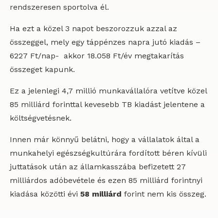
rendszeresen sportolva él.
Ha ezt a közel 3 napot beszorozzuk azzal az
összeggel, mely egy táppénzes napra jutó kiadás –
6227 Ft/nap- akkor 18.058 Ft/év megtakarítás
összeget kapunk.
Ez a jelenlegi 4,7 millió munkavállalóra vetítve közel
85 milliárd forinttal kevesebb TB kiadást jelentene a
költségvetésnek.
Innen már könnyű belátni, hogy a vállalatok által a
munkahelyi egészségkultúrára fordított béren kívüli
juttatások után az államkasszába befizetett 27
milliárdos adóbevétele és ezen 85 milliárd forintnyi
kiadása közötti évi
58 milliárd
forint nem kis összeg.