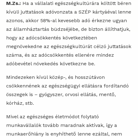
M.Zs.:
Ha a vállalati egészségkultúrára költött béren
kívüli juttatások adóvonzata a SZÉP kártyáéval lenne
azonos, akkor 58%-al kevesebb adó érkezne ugyan
az államháztartás büdzséjébe, de bizton állíthatjuk,
hogy az adócsökkentés következtében
megnövekedne az egészségkultúrát célzó juttatások
száma, és az adócsökkentés ellenére mindez
adóbevétel növekedés következne be.
Mindezeken kívül közép-, és hosszútávon
csökkennének az egészségügyi ellátásra fordítandó
összegek is – gyógyszer, orvosi ellátás, mentő,
kórház, stb.
Mivel az egészséges életmódot folytató
munkavállalók tovább maradnak aktívak, így a
munkaerőhiány is enyhíthető lenne ezáltal, nem