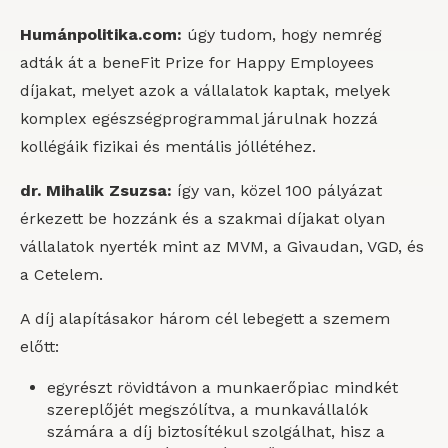
Humánpolitika.com:
úgy tudom, hogy nemrég
adták át a beneFit Prize for Happy Employees
díjakat, melyet azok a vállalatok kaptak, melyek
komplex egészségprogrammal járulnak hozzá
kollégáik fizikai és mentális jóllétéhez.
dr. Mihalik Zsuzsa:
így van, közel 100 pályázat
érkezett be hozzánk és a szakmai díjakat olyan
vállalatok nyerték mint az MVM, a Givaudan, VGD, és
a Cetelem.
A díj alapításakor három cél lebegett a szemem
előtt:
egyrészt rövidtávon a munkaerőpiac mindkét
szereplőjét megszólítva, a munkavállalók
számára a díj biztosítékul szolgálhat, hisz a