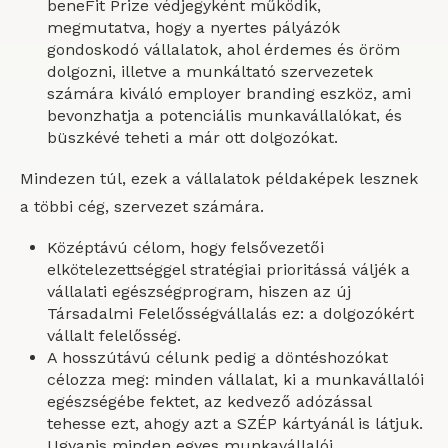
beneFit Prize védjegyként működik,
megmutatva, hogy a nyertes pályázók
gondoskodó vállalatok, ahol érdemes és öröm
dolgozni, illetve a munkáltató szervezetek
számára kiváló employer branding eszköz, ami
bevonzhatja a potenciális munkavállalókat, és
büszkévé teheti a már ott dolgozókat.
Mindezen túl, ezek a vállalatok példaképek lesznek
a többi cég, szervezet számára.
Középtávú célom, hogy felsővezetői
elkötelezettséggel stratégiai prioritássá váljék a
vállalati egészségprogram, hiszen az új
Társadalmi Felelősségvállalás ez: a dolgozókért
vállalt felelősség.
A hosszútávú célunk pedig a döntéshozókat
célozza meg: minden vállalat, ki a munkavállalói
egészségébe fektet, az kedvező adózással
tehesse ezt, ahogy azt a SZÉP kártyánál is látjuk.
Ugyanis minden egyes munkavállalói