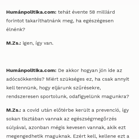
Humánpolitika.com:
tehát évente 58 milliárd
forintot takaríthatnánk meg, ha egészégesen
élnénk?
M.Zs.:
igen, így van.
Humánpolitika.com:
De akkor hogyan jön ide az
adócsökkentés? Miért szükséges ez, ha csak annyit
kell tennünk, hogy eljárunk szűrésekre,
rendszeresen sportolunk, odafigyelünk magunkra?
M.Zs.:
a covid után előtérbe került a prevenció, így
sokan tisztában vannak az egészségmegőrzés
súlyával, azonban mégis kevesen vannak, akik ezt
megengedhetik maguknak. Ezért kell, kellene ezt a