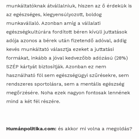
munkáltatóknak átvállalniuk, hiszen az ő érdekük is
az egészséges, kiegyensúlyozott, boldog
munkavállaló. Azonban amíg a vállalati
egészségkultúrára fordított béren kívüli juttatások
adója azonos a bérek után fizetendő adóval, addig
kevés munkáltató választja ezeket a juttatási
formákat, inkább a jóval kedvezőbb adózású (28%)
SZÉP kártyát biztosítják. Azonban ez nem
használható föl sem egészségügyi szűrésekre, sem
rendszeres sportolásra, sem a mentális egészség
megőrzésére. Noha ezek nagyon fontosak lennének
mind a két fél részére.
Humánpolitika.com:
és akkor mi volna a megoldás?