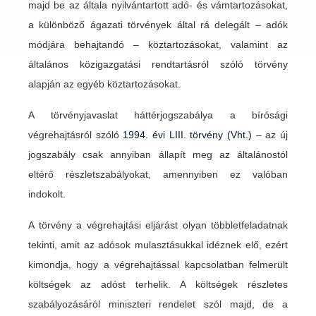
majd be az általa nyilvántartott adó- és vámtartozásokat,
a különböző ágazati törvények által rá delegált – adók
módjára behajtandó – köztartozásokat, valamint az
általános közigazgatási rendtartásról szóló törvény
alapján az egyéb köztartozásokat.
A törvényjavaslat háttérjogszabálya a bírósági
végrehajtásról szóló
1994. évi LIII. törvény (Vht.)
– az új
jogszabály csak annyiban állapít meg az általánostól
eltérő részletszabályokat, amennyiben ez valóban
indokolt.
A törvény a végrehajtási eljárást olyan többletfeladatnak
tekinti, amit az adósok mulasztásukkal idéznek elő, ezért
kimondja, hogy a végrehajtással kapcsolatban felmerült
költségek az adóst terhelik. A költségek részletes
szabályozásáról miniszteri rendelet szól majd, de a