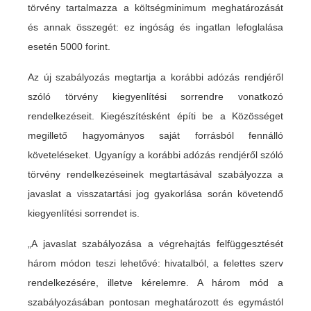
törvény tartalmazza a költségminimum meghatározását
és annak összegét: ez ingóság és ingatlan lefoglalása
esetén 5000 forint.
Az új szabályozás megtartja a korábbi adózás rendjéről
szóló törvény kiegyenlítési sorrendre vonatkozó
rendelkezéseit. Kiegészítésként építi be a Közösséget
megillető hagyományos saját forrásból fennálló
követeléseket. Ugyanígy a korábbi adózás rendjéről szóló
törvény rendelkezéseinek megtartásával szabályozza a
javaslat a visszatartási jog gyakorlása során követendő
kiegyenlítési sorrendet is.
„A javaslat szabályozása a végrehajtás felfüggesztését
három módon teszi lehetővé: hivatalból, a felettes szerv
rendelkezésére, illetve kérelemre. A három mód a
szabályozásában pontosan meghatározott és egymástól