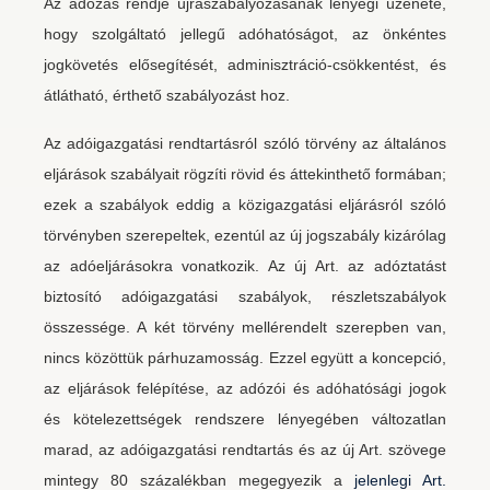
Az adózás rendje újraszabályozásának lényegi üzenete,
hogy szolgáltató jellegű adóhatóságot, az önkéntes
jogkövetés elősegítését, adminisztráció-csökkentést, és
átlátható, érthető szabályozást hoz.
Az adóigazgatási rendtartásról szóló törvény az általános
eljárások szabályait rögzíti rövid és áttekinthető formában;
ezek a szabályok eddig a közigazgatási eljárásról szóló
törvényben szerepeltek, ezentúl az új jogszabály kizárólag
az adóeljárásokra vonatkozik. Az új Art. az adóztatást
biztosító adóigazgatási szabályok, részletszabályok
összessége. A két törvény mellérendelt szerepben van,
nincs közöttük párhuzamosság. Ezzel együtt a koncepció,
az eljárások felépítése, az adózói és adóhatósági jogok
és kötelezettségek rendszere lényegében változatlan
marad, az adóigazgatási rendtartás és az új Art. szövege
mintegy 80 százalékban megegyezik a
jelenlegi Art.