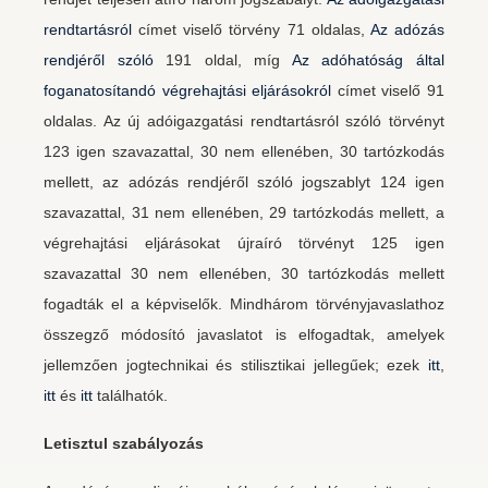
rendtartásról
címet viselő törvény 71 oldalas,
Az adózás
rendjéről szóló
191 oldal, míg
Az adóhatóság által
foganatosítandó végrehajtási eljárásokról
címet viselő 91
oldalas. Az új adóigazgatási rendtartásról szóló törvényt
123 igen szavazattal, 30 nem ellenében, 30 tartózkodás
mellett, az adózás rendjéről szóló jogszablyt 124 igen
szavazattal, 31 nem ellenében, 29 tartózkodás mellett, a
végrehajtási eljárásokat újraíró törvényt 125 igen
szavazattal 30 nem ellenében, 30 tartózkodás mellett
fogadták el a képviselők. Mindhárom törvényjavaslathoz
összegző módosító javaslatot is elfogadtak, amelyek
jellemzően jogtechnikai és stilisztikai jellegűek; ezek
itt
,
itt
és
itt
találhatók.
Letisztul szabályozás