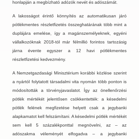
honlapján a megbízható adózók nevét és adószámát.
A lakosságot érintő könnyítés az automatikusan járó
pótlékmentes részletfizetés összeghatárának több mint a
duplájára emelése, így a magánszemélyeknek, egyéni
vállalkozóknak 2018-tól már félmillió forintos tartozásig
járna évente egyszer a 12 havi pótlékmentes
részletfizetési kedvezmény.
A Nemzetgazdasági Minisztérium korábbi közlése szerint
a nyártól folytatott társadalmi vita nyomán több ponton is
módosították a törvényjavaslatot. Így az önellenőrzési
pótlék mértékét jelentősen csökkentették: a késedelmi
pótlék felének megfizetése helyett csak a jegybanki
alapkamatot kell felszámítani. A késedelmi pótlék mértékét
sem kell 5 százalékponttal megnövelni, az – az
adószakma véleményét elfogadva – a jegybanki