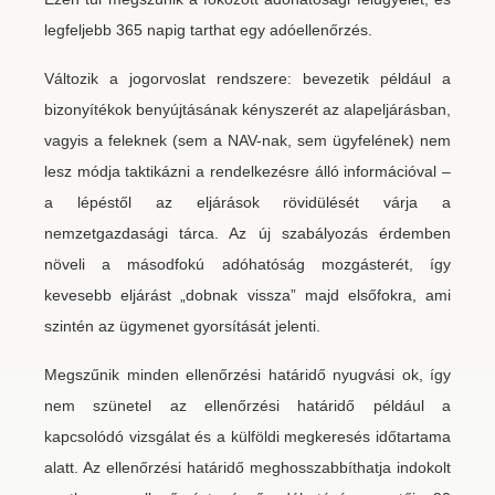
legfeljebb 365 napig tarthat egy adóellenőrzés.
Változik a jogorvoslat rendszere: bevezetik például a
bizonyítékok benyújtásának kényszerét az alapeljárásban,
vagyis a feleknek (sem a NAV-nak, sem ügyfelének) nem
lesz módja taktikázni a rendelkezésre álló információval –
a lépéstől az eljárások rövidülését várja a
nemzetgazdasági tárca. Az új szabályozás érdemben
növeli a másodfokú adóhatóság mozgásterét, így
kevesebb eljárást „dobnak vissza” majd elsőfokra, ami
szintén az ügymenet gyorsítását jelenti.
Megszűnik minden ellenőrzési határidő nyugvási ok, így
nem szünetel az ellenőrzési határidő például a
kapcsolódó vizsgálat és a külföldi megkeresés időtartama
alatt. Az ellenőrzési határidő meghosszabbíthatja indokolt