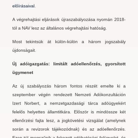
előírásaival
.
A végrehajtási eljárások újraszabályozása nyomán 2018-
tól a NAV lesz az általános végrehajtási hatóság.
Most tekintsük át külön-külön a három jogszabály
újdonságait.
Új adóigazgatás: limitált adóellenőrzés, gyorsított
ügymenet
Az új szabályozás három fontos részét emelte ki a
szeptember végén rendezett Nemzeti Adókonzultáción
Izert Norbert, a nemzetgazdasági tárca adóügyekért
felelős helyettes államtitkára. Először is mindössze két
ellenőrzési fajta lesz, a jogkövetési vizsgálat (amelynek
során a revizorok tájékozódnak) és az adóellenőrzés.
Ezen túl megszűnik a fokozott adóhatósági felügyelet, és