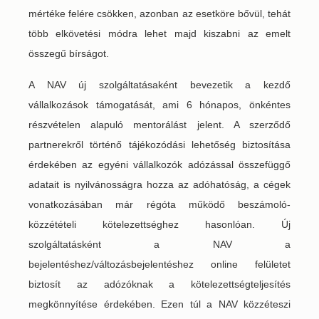
mértéke felére csökken, azonban az esetköre bővül, tehát
több elkövetési módra lehet majd kiszabni az emelt
összegű bírságot.
A NAV új szolgáltatásaként bevezetik a kezdő
vállalkozások támogatását, ami 6 hónapos, önkéntes
részvételen alapuló mentorálást jelent. A szerződő
partnerekről történő tájékozódási lehetőség biztosítása
érdekében az egyéni vállalkozók adózással összefüggő
adatait is nyilvánosságra hozza az adóhatóság, a cégek
vonatkozásában már régóta működő beszámoló-
közzétételi kötelezettséghez hasonlóan. Új
szolgáltatásként a NAV a
bejelentéshez/változásbejelentéshez online felületet
biztosít az adózóknak a kötelezettségteljesítés
megkönnyítése érdekében. Ezen túl a NAV közzéteszi