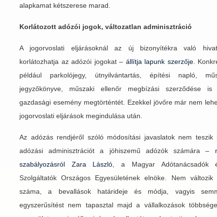
alapkamat kétszerese marad.
Korlátozott adózói jogok, változatlan adminisztráció
A jogorvoslati eljárásoknál az új bizonyítékra való hivat
korlátozhatja az adózói jogokat –
állítja lapunk szerzője
. Konkr
például parkolójegy, útnyilvántartás, építési napló, mű
jegyzőkönyve, műszaki ellenőr megbízási szerződése is 
gazdasági esemény megtörténtét. Ezekkel jövőre már nem lehet
jogorvoslati eljárások megindulása után.
Az adózás rendjéről szóló módosítási javaslatok nem teszi
adózási adminisztrációt a jóhiszemű adózók számára –
szabályozásról Zara László
, a Magyar Adótanácsadók és
Szolgáltatók Országos Egyesületének elnöke. Nem változi
száma, a bevallások határideje és módja, vagyis semm
egyszerűsítést nem tapasztal majd a vállalkozások többség