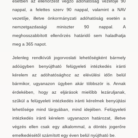
esetben az ellenőrzést végző adóhatóság vezetője 90
nappal, a felettes szerv 90 nappal, valamint a NAV
vezetője, illetve önkormányzati adóhatóság esetén a
nemzetgazdasági miniszter 90 nappal. A
meghosszabbított ellenőrzés határidő sem haladhatja
meg a 365 napot.
Jelenleg rendkívüli jogorvoslati lehetőségként bármely
adóügyben benyújtható felügyeleti intézkedés iránti
kérelem az adóhatósághoz az elévülési időn belül
bármikor, ugyanazon ügyben akár többször is. Annak
érdekében, hogy az eljárások mielőbb lezáruljanak,
szűkül a felügyeleti intézkedés iránti kérelmek benyújtási
lehetősége mind tárgyában, mind idejében. Felügyeleti
intézkedés iránti kérelem ugyanazon határozat, illetve
végzés ellen csak egy alkalommal, a döntés jogerőre
emelkedésétől számított egy éven belül nyújtható be.