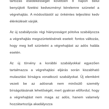
tartozás esedékességét követően 8 napon belül
benyújtott fizetési kedvezményi kérelemre szünetel a
végrehajtás. A módosítástól az önkéntes teljesítési kedv
élénkülését várják.
Az új szabályozás régi hiányosságot pótolva szabályozza
a végrehajtás megszüntetésének eseteit: fontos változás,
hogy meg kell szüntetni a végrehajtást az adós halála
esetén.
Az új törvény a korábbi szabályokkal egyezően
tartalmazza a végrehajtási eljárás során kiszabható
mulasztási bírságra vonatkozó szabályokat. Új elemként
vezeti be az adósnak nem minősülő személy
bírságolásának lehetőségét, mert gyakran előfordul, hogy
a végrehajtást nem maga az adós, hanem valamely
hozzátartozója akadályozza