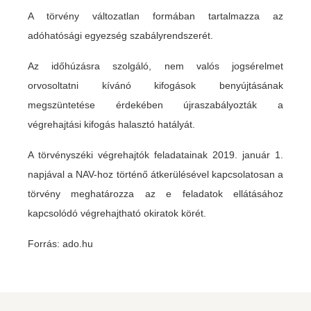
A törvény változatlan formában tartalmazza az
adóhatósági egyezség szabályrendszerét.
Az időhúzásra szolgáló, nem valós jogsérelmet
orvosoltatni kívánó kifogások benyújtásának
megszüntetése érdekében újraszabályozták a
végrehajtási kifogás halasztó hatályát.
A törvényszéki végrehajtók feladatainak 2019. január 1.
napjával a NAV-hoz történő átkerülésével kapcsolatosan a
törvény meghatározza az e feladatok ellátásához
kapcsolódó végrehajtható okiratok körét.
Forrás: ado.hu