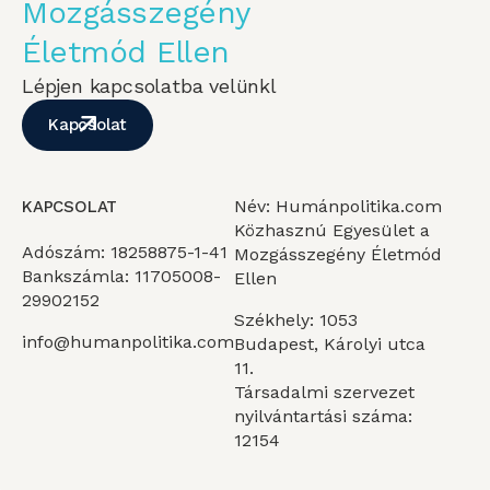
Mozgásszegény
Életmód Ellen
Lépjen kapcsolatba velünkl
Kapcsolat
Név: Humánpolitika.com
KAPCSOLAT
Közhasznú Egyesület a
Adószám: 18258875-1-41
Mozgásszegény Életmód
Bankszámla: 11705008-
Ellen
29902152
Székhely: 1053
info@humanpolitika.com
Budapest, Károlyi utca
11.
Társadalmi szervezet
nyilvántartási száma:
12154