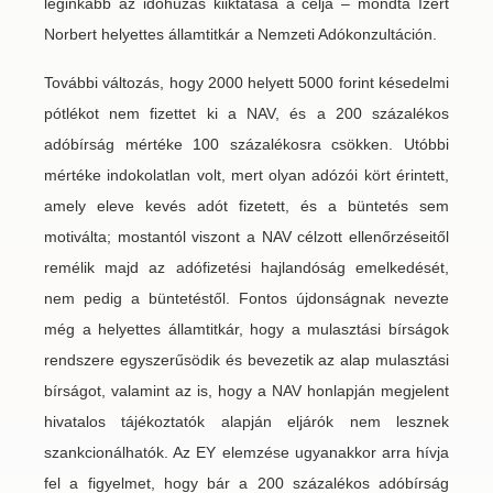
leginkább az időhúzás kiiktatása a célja – mondta Izert
Norbert helyettes államtitkár a Nemzeti Adókonzultáción.
További változás, hogy 2000 helyett 5000 forint késedelmi
pótlékot nem fizettet ki a NAV, és a 200 százalékos
adóbírság mértéke 100 százalékosra csökken. Utóbbi
mértéke indokolatlan volt, mert olyan adózói kört érintett,
amely eleve kevés adót fizetett, és a büntetés sem
motiválta; mostantól viszont a NAV célzott ellenőrzéseitől
remélik majd az adófizetési hajlandóság emelkedését,
nem pedig a büntetéstől. Fontos újdonságnak nevezte
még a helyettes államtitkár, hogy a mulasztási bírságok
rendszere egyszerűsödik és bevezetik az alap mulasztási
bírságot, valamint az is, hogy a NAV honlapján megjelent
hivatalos tájékoztatók alapján eljárók nem lesznek
szankcionálhatók. Az EY elemzése ugyanakkor arra hívja
fel a figyelmet, hogy bár a 200 százalékos adóbírság