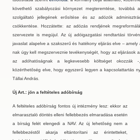
követhető szabályozási környezet megteremtése, továbbá 
szolgáltató jellegének erősítése és az adózók adminisztrá
csökkentése. Hozzátette: az adózás rendjének megreformá
szervezete is megújul. Az új adóigazgatási rendtartási törvé
javaslat alapelve a szakszerű és hatékony eljárás elve – amely
nak úgy kell megszerveznie tevékenységét, hogy az eljárások 
az adóhatóságnak a legkevesebb költséget okozzák -
közérthetőség elve, hogy egyszerű legyen a kapcsolattartás ny
Tállai András.
Új Art.: jön a feltételes adóbírság
A feltételes adóbírság fontos új intézmény lesz: ekkor az
elmarasztaló döntés elleni fellebbezés elmaradása esetén
a bírság felét elengedi a NAV. Az új lehetőség nem a
fellebbezéstől akarja eltántorítani az érintetteket,