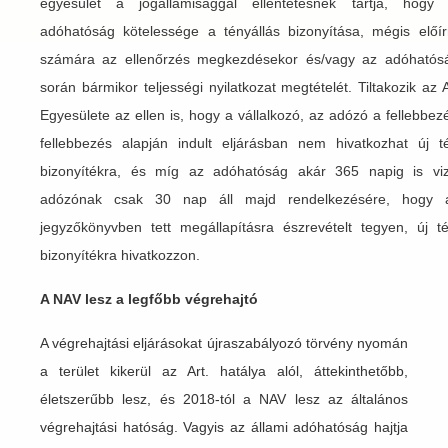
egyesület a jogállamisággal ellentétesnek tartja, hog
adóhatóság kötelessége a tényállás bizonyítása, mégis elő
számára az ellenőrzés megkezdésekor és/vagy az adóhatósá
során bármikor teljességi nyilatkozat megtételét. Tiltakozik a
Egyesülete az ellen is, hogy a vállalkozó, az adózó a fellebbezé
fellebbezés alapján indult eljárásban nem hivatkozhat új 
bizonyítékra, és míg az adóhatóság akár 365 napig is viz
adózónak csak 30 nap áll majd rendelkezésére, hogy az
jegyzőkönyvben tett megállapításra észrevételt tegyen, új t
bizonyítékra hivatkozzon.
A NAV lesz a legfőbb végrehajtó
A végrehajtási eljárásokat újraszabályozó törvény nyomán
a terület kikerül az Art. hatálya alól, áttekinthetőbb,
életszerűbb lesz, és 2018-tól a NAV lesz az általános
végrehajtási hatóság. Vagyis az állami adóhatóság hajtja