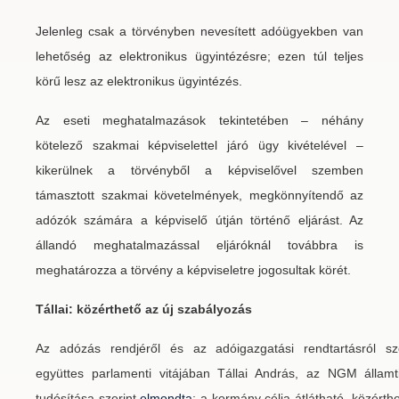
Jelenleg csak a törvényben nevesített adóügyekben van
lehetőség az elektronikus ügyintézésre; ezen túl teljes
körű lesz az elektronikus ügyintézés.
Az eseti meghatalmazások tekintetében – néhány
kötelező szakmai képviselettel járó ügy kivételével –
kikerülnek a törvényből a képviselővel szemben
támasztott szakmai követelmények, megkönnyítendő az
adózók számára a képviselő útján történő eljárást. Az
állandó meghatalmazással eljáróknál továbbra is
meghatározza a törvény a képviseletre jogosultak körét.
Tállai: közérthető az új szabályozás
Az adózás rendjéről és az adóigazgatási rendtartásról szó
együttes parlamenti vitájában Tállai András, az NGM állam
tudósítása szerint
elmondta
: a kormány célja átlátható, közért