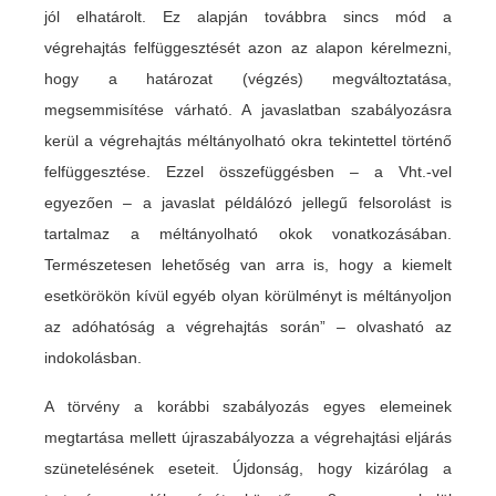
jól elhatárolt. Ez alapján továbbra sincs mód a
végrehajtás felfüggesztését azon az alapon kérelmezni,
hogy a határozat (végzés) megváltoztatása,
megsemmisítése várható. A javaslatban szabályozásra
kerül a végrehajtás méltányolható okra tekintettel történő
felfüggesztése. Ezzel összefüggésben – a Vht.-vel
egyezően – a javaslat példálózó jellegű felsorolást is
tartalmaz a méltányolható okok vonatkozásában.
Természetesen lehetőség van arra is, hogy a kiemelt
esetkörökön kívül egyéb olyan körülményt is méltányoljon
az adóhatóság a végrehajtás során” – olvasható az
indokolásban.
A törvény a korábbi szabályozás egyes elemeinek
megtartása mellett újraszabályozza a végrehajtási eljárás
szünetelésének eseteit. Újdonság, hogy kizárólag a