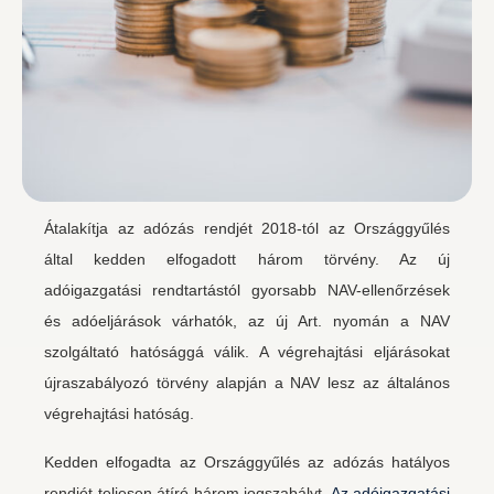
Átalakítja az adózás rendjét 2018-tól az Országgyűlés
által kedden elfogadott három törvény. Az új
adóigazgatási rendtartástól gyorsabb NAV-ellenőrzések
és adóeljárások várhatók, az új Art. nyomán a NAV
szolgáltató hatósággá válik. A végrehajtási eljárásokat
újraszabályozó törvény alapján a NAV lesz az általános
végrehajtási hatóság.
Kedden elfogadta az Országgyűlés az adózás hatályos
rendjét teljesen átíró három jogszabályt.
Az adóigazgatási