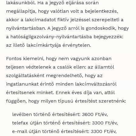
lakásunkból. Ha a jegyző eljárása során
megállapítja, hogy valótlan volt a bejelentkezés,
akkor a lakcímadatot fiktív jelzéssel szerepelteti a
nyilvántartásban. A jegyző arról is gondoskodik, hogy
a hatóságiigazolvány-nyilvántartásba bejegyezzék:
az illető lakcímkártyája érvénytelen.
Fontos kiemelni, hogy nem vagyunk azonban
teljesen védtelenek a csalók ellen: az államtól
szolgáltatásként megrendelhető, hogy az
ingatlanunkat érintő minden lakcímváltozásról
értesítsenek minket. Ennek éves díja van, attól
függően, hogy milyen típusú értesítést szeretnénk:
levélben történő értesítésért: 3600 Ft/év,
telefax útján történő értesítésért: 3300 Ft/év,
e-mail útján történő értesítésért: 3300 Ft/év,