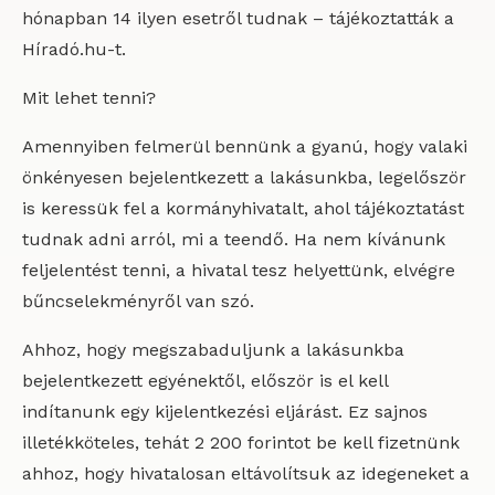
hónapban 14 ilyen esetről tudnak – tájékoztatták a
Híradó.hu-t.
Mit lehet tenni?
Amennyiben felmerül bennünk a gyanú, hogy valaki
önkényesen bejelentkezett a lakásunkba, legelőször
is keressük fel a kormányhivatalt, ahol tájékoztatást
tudnak adni arról, mi a teendő. Ha nem kívánunk
feljelentést tenni, a hivatal tesz helyettünk, elvégre
bűncselekményről van szó.
Ahhoz, hogy megszabaduljunk a lakásunkba
bejelentkezett egyénektől, először is el kell
indítanunk egy kijelentkezési eljárást. Ez sajnos
illetékköteles, tehát 2 200 forintot be kell fizetnünk
ahhoz, hogy hivatalosan eltávolítsuk az idegeneket a