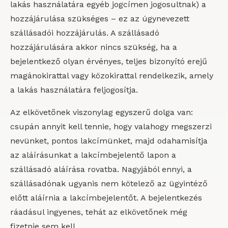
lakás használatára egyéb jogcímen jogosultnak) a
hozzájárulása szükséges – ez az úgynevezett
szállásadói hozzájárulás. A szállásadó
hozzájárulására akkor nincs szükség, ha a
bejelentkező olyan érvényes, teljes bizonyító erejű
magánokirattal vagy közokirattal rendelkezik, amely
a lakás használatára feljogosítja.
Az elkövetőnek viszonylag egyszerű dolga van:
csupán annyit kell tennie, hogy valahogy megszerzi
nevünket, pontos lakcímünket, majd odahamisítja
az aláírásunkat a lakcímbejelentő lapon a
szállásadó aláírása rovatba. Nagyjából ennyi, a
szállásadónak ugyanis nem kötelező az ügyintéző
előtt aláírnia a lakcímbejelentőt. A bejelentkezés
ráadásul ingyenes, tehát az elkövetőnek még
fizetnie sem kell.