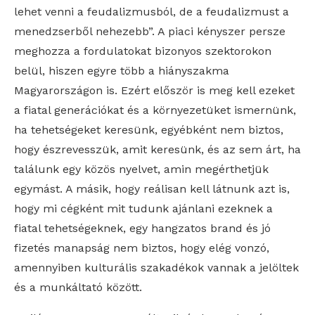
lehet venni a feudalizmusból, de a feudalizmust a
menedzserből nehezebb”. A piaci kényszer persze
meghozza a fordulatokat bizonyos szektorokon
belül, hiszen egyre több a hiányszakma
Magyarországon is. Ezért először is meg kell ezeket
a fiatal generációkat és a környezetüket ismernünk,
ha tehetségeket keresünk, egyébként nem biztos,
hogy észrevesszük, amit keresünk, és az sem árt, ha
találunk egy közös nyelvet, amin megérthetjük
egymást. A másik, hogy reálisan kell látnunk azt is,
hogy mi cégként mit tudunk ajánlani ezeknek a
fiatal tehetségeknek, egy hangzatos brand és jó
fizetés manapság nem biztos, hogy elég vonzó,
amennyiben kulturális szakadékok vannak a jelöltek
és a munkáltató között.