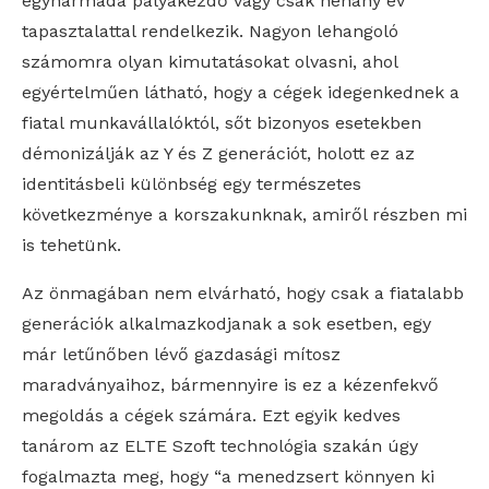
egyharmada pályakezdő vagy csak néhány év
tapasztalattal rendelkezik. Nagyon lehangoló
számomra olyan kimutatásokat olvasni, ahol
egyértelműen látható, hogy a cégek idegenkednek a
fiatal munkavállalóktól, sőt bizonyos esetekben
démonizálják az Y és Z generációt, holott ez az
identitásbeli különbség egy természetes
következménye a korszakunknak, amiről részben mi
is tehetünk.
Az önmagában nem elvárható, hogy csak a fiatalabb
generációk alkalmazkodjanak a sok esetben, egy
már letűnőben lévő gazdasági mítosz
maradványaihoz, bármennyire is ez a kézenfekvő
megoldás a cégek számára. Ezt egyik kedves
tanárom az ELTE Szoft technológia szakán úgy
fogalmazta meg, hogy “a menedzsert könnyen ki