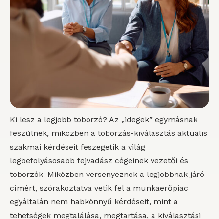
Ki lesz a legjobb toborzó? Az „idegek” egymásnak
feszülnek, miközben a toborzás-kiválasztás aktuális
szakmai kérdéseit feszegetik a világ
legbefolyásosabb fejvadász cégeinek vezetői és
toborzók. Miközben versenyeznek a legjobbnak járó
címért, szórakoztatva vetik fel a munkaerőpiac
egyáltalán nem habkönnyű kérdéseit, mint a
tehetségek megtalálása, megtartása, a kiválasztási