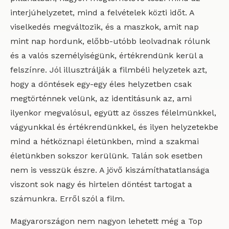
interjúhelyzetet, mind a felvételek közti időt. A
viselkedés megváltozik, és a maszkok, amit nap
mint nap hordunk, előbb-utóbb leolvadnak rólunk
és a valós személyiségünk, értékrendünk kerül a
felszínre. Jól illusztrálják a filmbéli helyzetek azt,
hogy a döntések egy-egy éles helyzetben csak
megtörténnek velünk, az identitásunk az, ami
ilyenkor megvalósul, együtt az összes félelmünkkel,
vágyunkkal és értékrendünkkel, és ilyen helyzetekbe
mind a hétköznapi életünkben, mind a szakmai
életünkben sokszor kerülünk. Talán sok esetben
nem is vesszük észre. A jövő kiszámíthatatlansága
viszont sok nagy és hirtelen döntést tartogat a
számunkra. Erről szól a film.
Magyarországon nem nagyon lehetett még a Top