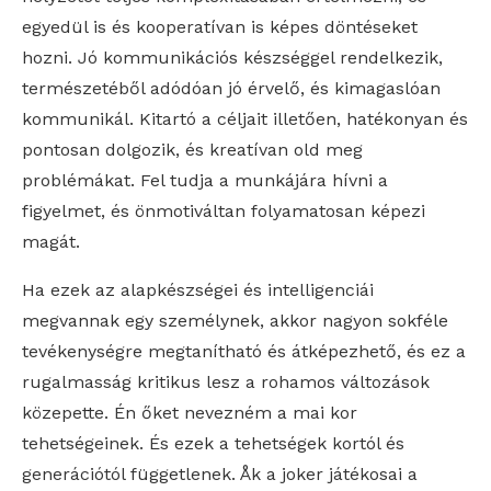
egyedül is és kooperatívan is képes döntéseket
hozni. Jó kommunikációs készséggel rendelkezik,
természetéből adódóan jó érvelő, és kimagaslóan
kommunikál. Kitartó a céljait illetően, hatékonyan és
pontosan dolgozik, és kreatívan old meg
problémákat. Fel tudja a munkájára hívni a
figyelmet, és önmotiváltan folyamatosan képezi
magát.
Ha ezek az alapkészségei és intelligenciái
megvannak egy személynek, akkor nagyon sokféle
tevékenységre megtanítható és átképezhető, és ez a
rugalmasság kritikus lesz a rohamos változások
közepette. Én őket nevezném a mai kor
tehetségeinek. És ezek a tehetségek kortól és
generációtól függetlenek. Åk a joker játékosai a