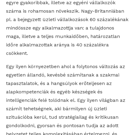
egyre gyakoribbak, illetve az egyéni vállalkozók
száma is rohamosan növekszik. Nagy-Britanniában
pl. a bejegyzett üzleti vállalkozások 60 százalékának
mindössze egy alkalmazottja van: a tulajdonos
maga, illetve a teljes munkaidőben, határozatlan
időre alkalmazottak aránya is 40 százalékra
csökkent.
Egy ilyen környezetben ahol a folytonos változás az
egyetlen állandó, kevésbé számítanak a szakmai
tapasztalatok, és a hangsúlyok erőteljesen az
alapkompetenciák és egyéb készségek és
intelligenciák felé tolódnak el. Egy ilyen világban az
számít tehetségnek, aki bármilyen új üzleti
szituációba kerül, tud stratégiailag és kritikusan
gondolkodni, gyorsan és pontosan tudja az adott
helyzetet teljes komplexitásában értelmezni, és