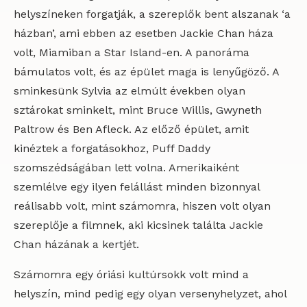
helyszíneken forgatják, a szereplők bent alszanak ‘a
házban’, ami ebben az esetben Jackie Chan háza
volt, Miamiban a Star Island-en. A panoráma
bámulatos volt, és az épület maga is lenyűgöző. A
sminkesünk Sylvia az elmúlt években olyan
sztárokat sminkelt, mint Bruce Willis, Gwyneth
Paltrow és Ben Afleck. Az előző épület, amit
kinéztek a forgatásokhoz, Puff Daddy
szomszédságában lett volna. Amerikaiként
szemlélve egy ilyen felállást minden bizonnyal
reálisabb volt, mint számomra, hiszen volt olyan
szereplője a filmnek, aki kicsinek találta Jackie
Chan házának a kertjét.
Számomra egy óriási kultúrsokk volt mind a
helyszín, mind pedig egy olyan versenyhelyzet, ahol