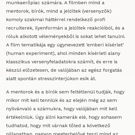
munkaerőpiac számára. A filmben mind a
mentorok, bírók, mind a jelöltek (versenyzők)
komoly szakmai háttérrel rendelkező profi
recruiterek, ilyenformán a jelöltek reakcióiból, és a
róluk alkotott véleményekből is sokat lehet tanulni.
A film tematikája egy úgynevezett ‘emberi kísérlet’
(human experiment), ahol minden kísérleti alany
klasszikus versenyfeladatokra számít, és erre is
készül előzetesen, de valójában az egész forgatás
alatt spontán stresszinterjúkon esik át.
A mentorok és a bírók sem feltétlenül tudják, hogy
mikor mit kell tenniük és az elején még az sem
nyilvánvaló a számukra, hogy valójában mit kell
értékelniük. Úgy állni kamerák elé, hogy sohasem
tudhatod, hogy mit várnak tőled a következő
pillanatban, nagyon megterhelővé teszi mind az