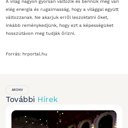
A világ nagyon gyorsan változik és bennük még van
elég energia és rugalmasság, hogy a világgal együtt
változzanak. Ne akarjuk erről leszoktatni őket,
inkább reménykedjünk, hogy ezt a képességüket
hosszútávon meg tudják őrizni.
Forrás: hrportal.hu
ARCHIV
További
Hírek