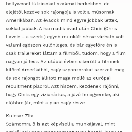
hollywoodi túlzásokat szakmai berkekben, de
elejétől kezdve sok rajongója is volt a műsornak
Amerikában. Az évadok mind egyre jobbak lettek,
sokkal jobbak. A harmadik évad után Chris (Chris
Lavoie – a szerk.) egyéb munkáit nézve várható volt
valami egészen különleges, és bár egyelőre én is
csak trailereket láttam a filmből, tudom, hogy a film
nagyon jó lesz. Az utóbbi évben sikerült a filmnek
kitörni Amerikából, nagy szponzorokat szerzett meg
és sok rajongót állított maga mellé az európai
recuitment piacról. Azt hiszem, kezdenek rájönni,
hogy Chris egy vizionárius, a jövő fenegyereke, aki
előbbre jár, mint a piac nagy része.
Kulcsár Zita
Számomra ő is azt képviseli a munkájával, mint