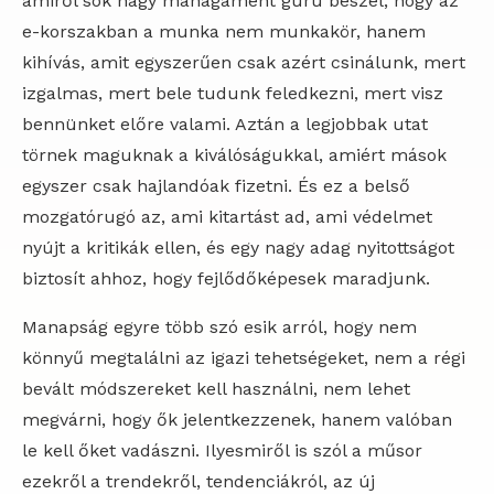
amiről sok nagy managament guru beszél, hogy az
e-korszakban a munka nem munkakör, hanem
kihívás, amit egyszerűen csak azért csinálunk, mert
izgalmas, mert bele tudunk feledkezni, mert visz
bennünket előre valami. Aztán a legjobbak utat
törnek maguknak a kiválóságukkal, amiért mások
egyszer csak hajlandóak fizetni. És ez a belső
mozgatórugó az, ami kitartást ad, ami védelmet
nyújt a kritikák ellen, és egy nagy adag nyitottságot
biztosít ahhoz, hogy fejlődőképesek maradjunk.
Manapság egyre több szó esik arról, hogy nem
könnyű megtalálni az igazi tehetségeket, nem a régi
bevált módszereket kell használni, nem lehet
megvárni, hogy ők jelentkezzenek, hanem valóban
le kell őket vadászni. Ilyesmiről is szól a műsor
ezekről a trendekről, tendenciákról, az új