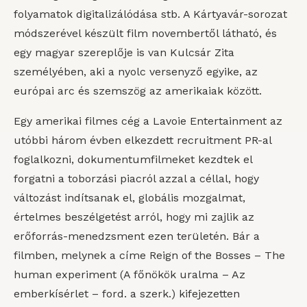
folyamatok digitalizálódása stb. A Kártyavár-sorozat
módszerével készült film novembertől látható, és
egy magyar szereplője is van Kulcsár Zita
személyében, aki a nyolc versenyző egyike, az
európai arc és szemszög az amerikaiak között.
Egy amerikai filmes cég a Lavoie Entertainment az
utóbbi három évben elkezdett recruitment PR-al
foglalkozni, dokumentumfilmeket kezdtek el
forgatni a toborzási piacról azzal a céllal, hogy
változást indítsanak el, globális mozgalmat,
értelmes beszélgetést arról, hogy mi zajlik az
erőforrás-menedzsment ezen területén. Bár a
filmben, melynek a címe Reign of the Bosses – The
human experiment (A főnökök uralma – Az
emberkísérlet – ford. a szerk.) kifejezetten