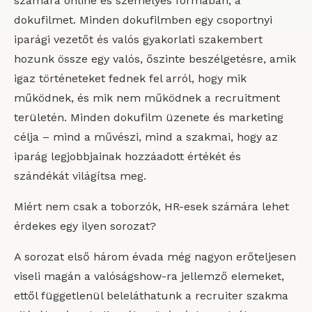
számára online és személyes formában, a
dokufilmet. Minden dokufilmben egy csoportnyi
iparági vezetőt és valós gyakorlati szakembert
hozunk össze egy valós, őszinte beszélgetésre, amik
igaz történeteket fednek fel arról, hogy mik
működnek, és mik nem működnek a recruitment
területén. Minden dokufilm üzenete és marketing
célja – mind a művészi, mind a szakmai, hogy az
iparág legjobbjainak hozzáadott értékét és
szándékát világítsa meg.
Miért nem csak a toborzók, HR-esek számára lehet
érdekes egy ilyen sorozat?
A sorozat első három évada még nagyon erőteljesen
viseli magán a valóságshow-ra jellemző elemeket,
ettől függetlenül beleláthatunk a recruiter szakma