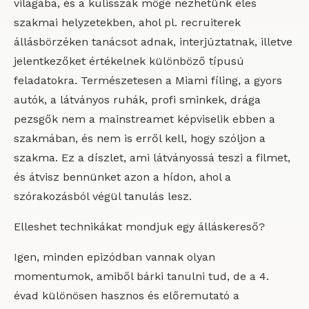
világába, és a kulisszák mögé nézhetünk éles
szakmai helyzetekben, ahol pl. recruiterek
állásbörzéken tanácsot adnak, interjúztatnak, illetve
jelentkezőket értékelnek különböző típusú
feladatokra. Természetesen a Miami fíling, a gyors
autók, a látványos ruhák, profi sminkek, drága
pezsgők nem a mainstreamet képviselik ebben a
szakmában, és nem is erről kell, hogy szóljon a
szakma. Ez a díszlet, ami látványossá teszi a filmet,
és átvisz bennünket azon a hídon, ahol a
szórakozásból végül tanulás lesz.
Elleshet technikákat mondjuk egy álláskereső?
Igen, minden epizódban vannak olyan
momentumok, amiből bárki tanulni tud, de a 4.
évad különösen hasznos és előremutató a