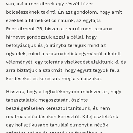
van, aki a recruiterek egy részét lúzer
bölcsészeknek tekinti. Én azt gondolom, hogy amit
ezekkel a filmekkel csinálunk, az egyfajta
Recruitment PR, hiszen a recruitment szakma
hírnevét gondozzuk azzal a céllal, hogy
befolyásoljuk és jó irányba tereljük mind az
ügyfelek, mind a szakmabeliek egymásról alkotott
véleményét, egy toleráns viselkedést alakítunk ki, és
arra biztatjuk a szakmát, hogy együtt tegyük fel a
kérdéseket és keressük meg a válaszokat.
Hisszük, hogy a leghatékonyabb módszer az, hogy
tapasztalatok megosztásán, őszinte
beszélgetéseken keresztül tanítsunk, és nem
unalmas előadásokon keresztül. Kifejlesztettünk
egy holisztikusabb tanulási élményt a nézők