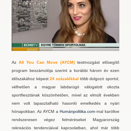
Az
All You Can Move (AYCM)
testmozgást elősegítő
program beszámolója szerint a korábbi három év ezen
időszakához képest
24 százalékkal
több dolgozó sportol,
vélhetően a magyar labdarúgó válogatott okozta
sportfiesztának köszönhetően, mivel az elmúlt években
nem volt tapasztalható hasonló emelkedés a nyári
hónapokban. Az AYCM a
Humánpolitika.com
-mal karöltve
rendszeresen végez felméréseket Magyarország
rekreációs tendenciáival kapcsolatban, ahol már több