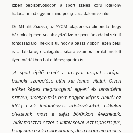
ízben bebizonyosodott a sport széles körű jótékony
hatása, mind egyéni, mind pedig társadalomi szinten.
Dr. Mihalik Zsuzsa, az AYCM tulajdonosa elmondta, hogy
bár mindig meg voltak győződve a sport társadalmi szintű
fontosságáról, nekik is új, hogy a passzív sport, ezen belül
is a labdarúgó válogatott sikere számos terület mellett
ilyen mértékben hat a tömegsportra is.
„A sport építő erejét a magyar csapat Európa-
bajnoki szereplése után kár lenne vitatni. Olyan
erőket képes megmozgatni egyéni és társadalmi
szinten, amelyre más nem nagyon képes. Amiről ez
idáig csak tudományos értekezéseket, cikkeket
olvastunk most a saját bőrünkön érezhettük,
alátámasztva ezzel a kutatásokat. Azt tapasztaljuk,
hogy nem csak a labdarúgás, de a rekreáció iránt is