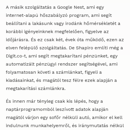
A másik szolgáltatás a Google Nest, ami egy
internet-alapú hőszabályzó program, ami segít
beállítani a lakásunk vagy irodánk hőmérsékletét a
korábbi igényeinknek megfelelően, figyelve az
időjárásra. És ez csak két, évek óta működő, ezen az
elven felépülő szolgáltatás. De Shapiro említi még a
Digit.co-t, ami segít megtakarítani pénzünket, egy
automatizált pénzügyi rendszer segítségével, ami
folyamatosan követi a számlánkat, figyeli a
kiadásainkat, és magától tesz félre ezek alapján a
megtakarítási számlánkra.
És innen már tényleg csak kis lépés, hogy a
naptárprogramomból leszívott adatok alapján
magától várjon egy sofőr nélküli autó, amikor el kell
indulnunk munkahelyemről, és iránymutatás nélkül