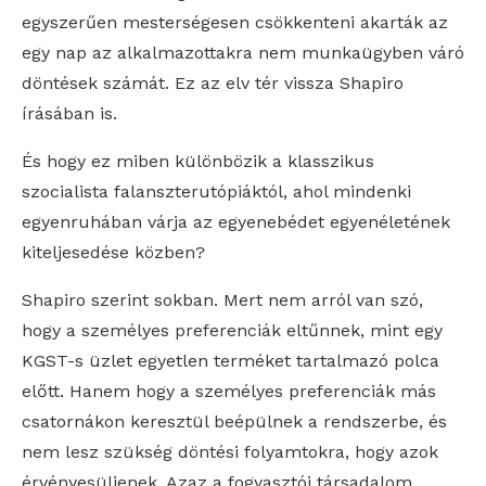
egyszerűen mesterségesen csökkenteni akarták az
egy nap az alkalmazottakra nem munkaügyben váró
döntések számát. Ez az elv tér vissza Shapiro
írásában is.
És hogy ez miben különbözik a klasszikus
szocialista falanszterutópiáktól, ahol mindenki
egyenruhában várja az egyenebédet egyenéletének
kiteljesedése közben?
Shapiro szerint sokban. Mert nem arról van szó,
hogy a személyes preferenciák eltűnnek, mint egy
KGST-s üzlet egyetlen terméket tartalmazó polca
előtt. Hanem hogy a személyes preferenciák más
csatornákon keresztül beépülnek a rendszerbe, és
nem lesz szükség döntési folyamtokra, hogy azok
érvényesüljenek. Azaz a fogyasztói társadalom