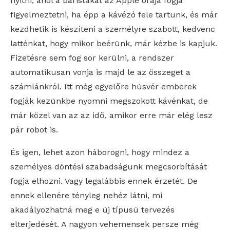
nyitni, ahol a baristákat az Apple órája fogja
figyelmeztetni, ha épp a kávézó fele tartunk, és már
kezdhetik is készíteni a személyre szabott, kedvenc
latténkat, hogy mikor beérünk, már kézbe is kapjuk.
Fizetésre sem fog sor kerülni, a rendszer
automatikusan vonja is majd le az összeget a
számlánkról. Itt még egyelőre húsvér emberek
fogják kezünkbe nyomni megszokott kávénkat, de
már közel van az az idő, amikor erre már elég lesz
pár robot is.
És igen, lehet azon háborogni, hogy mindez a
személyes döntési szabadságunk megcsorbítását
fogja elhozni. Vagy legalábbis ennek érzetét. De
ennek ellenére tényleg nehéz látni, mi
akadályozhatná meg e új típusú tervezés
elterjedését. A nagyon vehemensek persze még