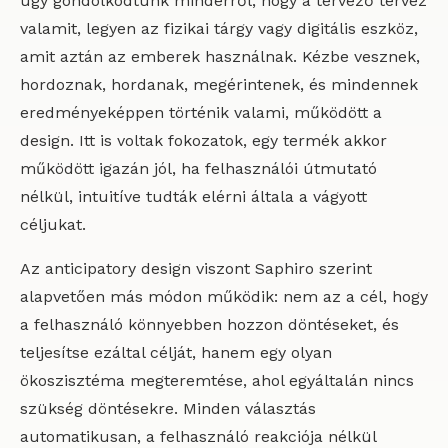
úgy gondolkodtunk minderről, hogy a tervező tervez
valamit, legyen az fizikai tárgy vagy digitális eszköz,
amit aztán az emberek használnak. Kézbe vesznek,
hordoznak, hordanak, megérintenek, és mindennek
eredményeképpen történik valami, működött a
design. Itt is voltak fokozatok, egy termék akkor
működött igazán jól, ha felhasználói útmutató
nélkül, intuitíve tudták elérni általa a vágyott
céljukat.
Az anticipatory design viszont Saphiro szerint
alapvetően más módon működik: nem az a cél, hogy
a felhasználó könnyebben hozzon döntéseket, és
teljesítse ezáltal célját, hanem egy olyan
ökoszisztéma megteremtése, ahol egyáltalán nincs
szükség döntésekre. Minden választás
automatikusan, a felhasználó reakciója nélkül