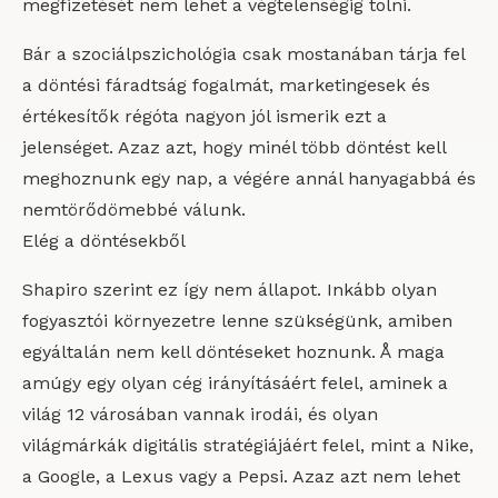
megfizetését nem lehet a végtelenségig tolni.
Bár a szociálpszichológia csak mostanában tárja fel
a döntési fáradtság fogalmát, marketingesek és
értékesítők régóta nagyon jól ismerik ezt a
jelenséget. Azaz azt, hogy minél több döntést kell
meghoznunk egy nap, a végére annál hanyagabbá és
nemtörődömebbé válunk.
Elég a döntésekből
Shapiro szerint ez így nem állapot. Inkább olyan
fogyasztói környezetre lenne szükségünk, amiben
egyáltalán nem kell döntéseket hoznunk. Å maga
amúgy egy olyan cég irányításáért felel, aminek a
világ 12 városában vannak irodái, és olyan
világmárkák digitális stratégiájáért felel, mint a Nike,
a Google, a Lexus vagy a Pepsi. Azaz azt nem lehet