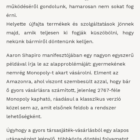
működéséről gondolunk, hamarosan nem sokat fog
érni.
Helyette újfajta termékek és szolgáltatások jönnek
majd, amik teljesen ki fogják küszöbölni, hogy
nekünk bármiről döntenünk kelljen.
Aaron Shapiro manifesztójában egy nagyon egyszerű
példával írja le az alapproblémáját: gyermekének
nemrég Monopoly-t akart vásárolni. Elment az
Amazonra, ahol viszont szembesült azzal, hogy bár
ő gyors vásárlásra számított, jelenleg 2767-féle
Monopoly kapható, ráadásul a klasszikus verzió
közel sem az, amit elsőnek feldob a rendszer
lehetőségként.
Úgyhogy a gyors társasjáték-vásárlásból egy alapos
utánanézést igénylő, többkörös döntési folyamatot