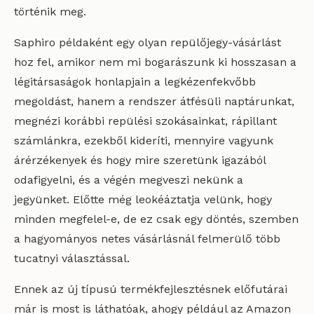
történik meg.
Saphiro példaként egy olyan repülőjegy-vásárlást
hoz fel, amikor nem mi bogarászunk ki hosszasan a
légitársaságok honlapjain a legkézenfekvőbb
megoldást, hanem a rendszer átfésüli naptárunkat,
megnézi korábbi repülési szokásainkat, rápillant
számlánkra, ezekből kideríti, mennyire vagyunk
árérzékenyek és hogy mire szeretünk igazából
odafigyelni, és a végén megveszi nekünk a
jegyünket. Előtte még leokéáztatja velünk, hogy
minden megfelel-e, de ez csak egy döntés, szemben
a hagyományos netes vásárlásnál felmerülő több
tucatnyi választással.
Ennek az új típusú termékfejlesztésnek előfutárai
már is most is láthatóak, ahogy például az Amazon