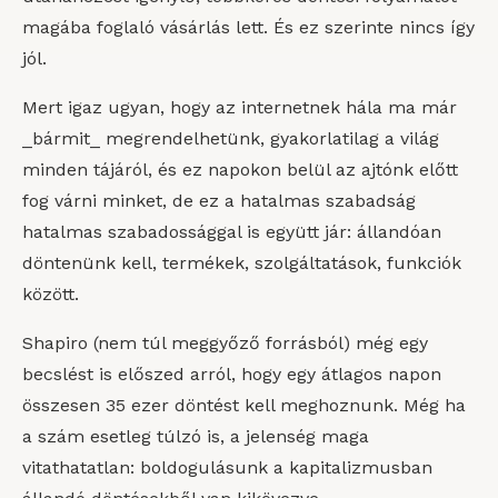
magába foglaló vásárlás lett. És ez szerinte nincs így
jól.
Mert igaz ugyan, hogy az internetnek hála ma már
_bármit_ megrendelhetünk, gyakorlatilag a világ
minden tájáról, és ez napokon belül az ajtónk előtt
fog várni minket, de ez a hatalmas szabadság
hatalmas szabadossággal is együtt jár: állandóan
döntenünk kell, termékek, szolgáltatások, funkciók
között.
Shapiro (nem túl meggyőző forrásból) még egy
becslést is előszed arról, hogy egy átlagos napon
összesen 35 ezer döntést kell meghoznunk. Még ha
a szám esetleg túlzó is, a jelenség maga
vitathatatlan: boldogulásunk a kapitalizmusban