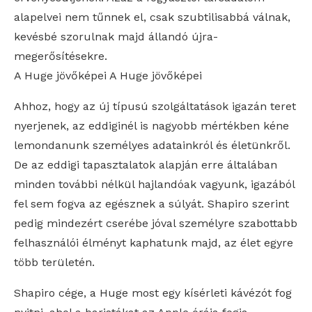
alapelvei nem tűnnek el, csak szubtilisabbá válnak,
kevésbé szorulnak majd állandó újra-
megerősítésekre.
A Huge jövőképei A Huge jövőképei
Ahhoz, hogy az új típusú szolgáltatások igazán teret
nyerjenek, az eddiginél is nagyobb mértékben kéne
lemondanunk személyes adatainkról és életünkről.
De az eddigi tapasztalatok alapján erre általában
minden további nélkül hajlandóak vagyunk, igazából
fel sem fogva az egésznek a súlyát. Shapiro szerint
pedig mindezért cserébe jóval személyre szabottabb
felhasználói élményt kaphatunk majd, az élet egyre
több területén.
Shapiro cége, a Huge most egy kísérleti kávézót fog