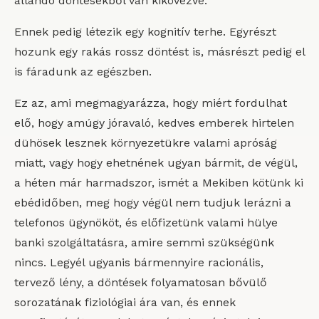
állandó döntésekből van kikövezve.
Ennek pedig létezik egy kognitív terhe. Egyrészt
hozunk egy rakás rossz döntést is, másrészt pedig el
is fáradunk az egészben.
Ez az, ami megmagyarázza, hogy miért fordulhat
elő, hogy amúgy jóravaló, kedves emberek hirtelen
dühösek lesznek környezetükre valami apróság
miatt, vagy hogy ehetnének ugyan bármit, de végül,
a héten már harmadszor, ismét a Mekiben kötünk ki
ebédidőben, meg hogy végül nem tudjuk lerázni a
telefonos ügynököt, és előfizetünk valami hülye
banki szolgáltatásra, amire semmi szükségünk
nincs. Legyél ugyanis bármennyire racionális,
tervező lény, a döntések folyamatosan bővülő
sorozatának fiziológiai ára van, és ennek