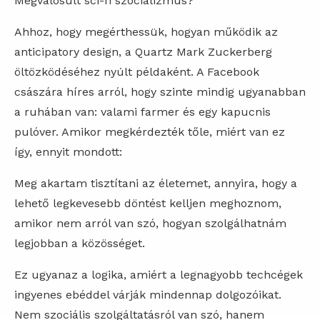
Megvalósult sci-fi szocializmus?
Ahhoz, hogy megérthessük, hogyan működik az
anticipatory design, a Quartz Mark Zuckerberg
öltözködéséhez nyúlt példaként. A Facebook
császára híres arról, hogy szinte mindig ugyanabban
a ruhában van: valami farmer és egy kapucnis
pulóver. Amikor megkérdezték tőle, miért van ez
így, ennyit mondott:
Meg akartam tisztítani az életemet, annyira, hogy a
lehető legkevesebb döntést kelljen meghoznom,
amikor nem arról van szó, hogyan szolgálhatnám
legjobban a közösséget.
Ez ugyanaz a logika, amiért a legnagyobb techcégek
ingyenes ebéddel várják mindennap dolgozóikat.
Nem szociális szolgáltatásról van szó, hanem