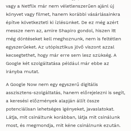
vagy a Netflix már nem véletlenszerűen ajánl új
könyvet vagy filmet, hanem korábbi vásárlásainkra
építve következteti ki ízlésünket. De ez még azért
messze nem az, amire Shapiro gondol, hiszen itt
még döntéseket kell meghoznunk, nem is feltétlen
egyszerűeket. Az utópisztikus jövő viszont azzal
kecsegtethet, hogy már erre sem lesz szükség. A
Google két szolgáltatása például már ebbe az
irányba mutat.
A Google Now nem egy egyszerű digitális
asszisztens-szolgáltatás, hanem előrejelezni is segít,
a keresési előzmények alapján állít össze
potenciálisan lehetséges igényeket, javaslatokat.
Látja, mit csináltunk korábban, látja mit csinálunk
most, és megmondja, mit kéne csinálnunk ezután.