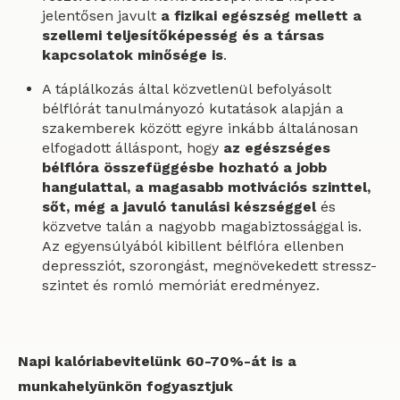
jelentősen javult
a fizikai egészség mellett a
szellemi teljesítőképesség és a társas
kapcsolatok minősége is
.
A táplálkozás által közvetlenül befolyásolt
bélflórát tanulmányozó kutatások alapján a
szakemberek között egyre inkább általánosan
elfogadott álláspont, hogy
az egészséges
bélflóra összefüggésbe hozható a jobb
hangulattal, a magasabb motivációs szinttel,
sőt, még a javuló tanulási készséggel
és
közvetve talán a nagyobb magabiztossággal is.
Az egyensúlyából kibillent bélflóra ellenben
depressziót, szorongást, megnövekedett stressz-
szintet és romló memóriát eredményez.
Napi kalóriabevitelünk 60-70%-át is a
munkahelyünkön fogyasztjuk