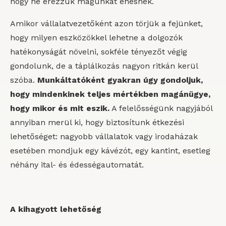
hogy ne érezzük magunkat éhesnek.
Amikor vállalatvezetőként azon törjük a fejünket,
hogy milyen eszközökkel lehetne a dolgozók
hatékonyságát növelni, sokféle tényezőt végig
gondolunk, de a táplálkozás nagyon ritkán kerül
szóba.
Munkáltatóként gyakran úgy gondoljuk,
hogy mindenkinek teljes mértékben magánügye,
hogy mikor és mit eszik.
A felelősségünk nagyjából
annyiban merül ki, hogy biztosítunk étkezési
lehetőséget: nagyobb vállalatok vagy irodaházak
esetében mondjuk egy kávézót, egy kantint, esetleg
néhány ital- és édességautomatát.
A kihagyott lehetőség