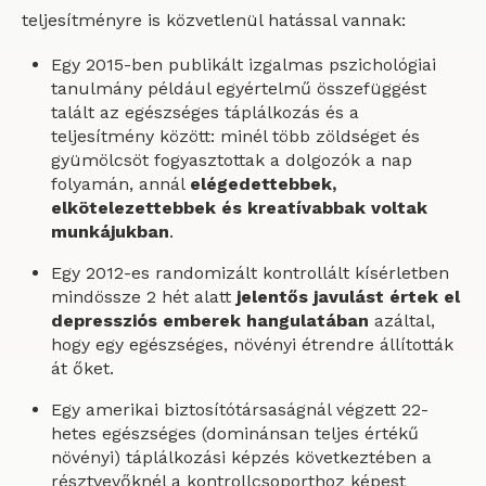
teljesítményre is közvetlenül hatással vannak:
Egy 2015-ben publikált izgalmas pszichológiai
tanulmány például egyértelmű összefüggést
talált az egészséges táplálkozás és a
teljesítmény között: minél több zöldséget és
gyümölcsöt fogyasztottak a dolgozók a nap
folyamán, annál
elégedettebbek,
elkötelezettebbek és kreatívabbak voltak
munkájukban
.
Egy 2012-es randomizált kontrollált kísérletben
mindössze 2 hét alatt
jelentős javulást értek el
depressziós emberek hangulatában
azáltal,
hogy egy egészséges, növényi étrendre állították
át őket.
Egy amerikai biztosítótársaságnál végzett 22-
hetes egészséges (dominánsan teljes értékű
növényi) táplálkozási képzés következtében a
résztvevőknél a kontrollcsoporthoz képest