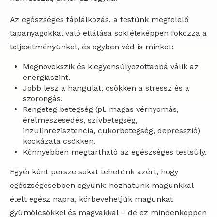
Az egészséges táplálkozás, a testünk megfelelő
tápanyagokkal való ellátása sokféleképpen fokozza a
teljesítményünket, és egyben véd is minket:
Megnövekszik és kiegyensúlyozottabbá válik az
energiaszint.
Jobb lesz a hangulat, csökken a stressz és a
szorongás.
Rengeteg betegség (pl. magas vérnyomás,
érelmeszesedés, szívbetegség,
inzulinrezisztencia, cukorbetegség, depresszió)
kockázata csökken.
Könnyebben megtartható az egészséges testsúly.
Egyénként persze sokat tehetünk azért, hogy
egészségesebben együnk: hozhatunk magunkkal
ételt egész napra, körbevehetjük magunkat
gyümölcsökkel és magvakkal – de ez mindenképpen