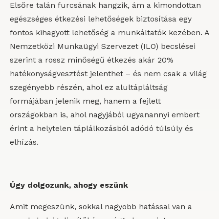
Elsőre talán furcsának hangzik, ám a kimondottan
egészséges étkezési lehetőségek biztosítása egy
fontos kihagyott lehetőség a munkáltatók kezében. A
Nemzetközi Munkaügyi Szervezet (ILO) becslései
szerint a rossz minőségű étkezés akár 20%
hatékonyságvesztést jelenthet – és nem csak a világ
szegényebb részén, ahol ez alultápláltság
formájában jelenik meg, hanem a fejlett
országokban is, ahol nagyjából ugyanannyi embert
érint a helytelen táplálkozásból adódó túlsúly és
elhízás.
Úgy dolgozunk, ahogy eszünk
Amit megeszünk, sokkal nagyobb hatással van a