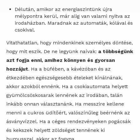
Délután, amikor az energiaszintünk újra
mélypontra kerül, már alig van valami nyitva az
irodaházban. Maradnak az automaták, kólával és
csokival.
Vitathatatlan, hogy mindenkinek személyes döntése,
hogy mit eszik. De ne legyünk naívak:
a többségünk
azt fogja enni, amihez könnyen és gyorsan
hozzájut
. Ha a büfében, a kávézóban és az
étkezdében egészségesebb ételeket kínálnának,
akkor azokból ennénk. Ha a csokiautomata helyett
gyümölcsöskosarak lennének az irodában, talán
inkább onnan választanánk. Ha messzire kellene
menni a cukros üdítőért, valószínűleg beérnénk az
ásványvízzel. Ha a céges rendezvényeken pogácsák
és kekszek helyett zöldséget tennének ki
humusszal, akkor az fogyna.