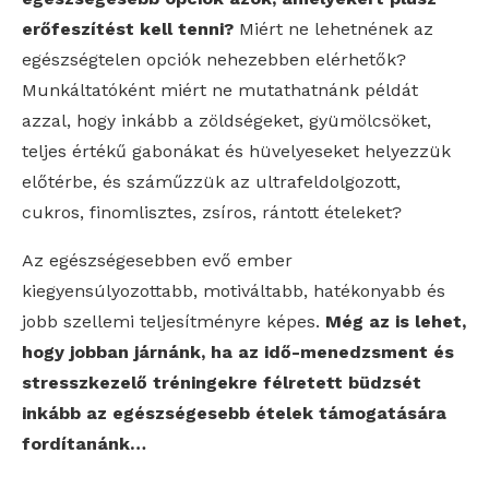
erőfeszítést kell tenni?
Miért ne lehetnének az
egészségtelen opciók nehezebben elérhetők?
Munkáltatóként miért ne mutathatnánk példát
azzal, hogy inkább a zöldségeket, gyümölcsöket,
teljes értékű gabonákat és hüvelyeseket helyezzük
előtérbe, és száműzzük az ultrafeldolgozott,
cukros, finomlisztes, zsíros, rántott ételeket?
Az egészségesebben evő ember
kiegyensúlyozottabb, motiváltabb, hatékonyabb és
jobb szellemi teljesítményre képes.
Még az is lehet,
hogy jobban járnánk, ha az idő-menedzsment és
stresszkezelő tréningekre félretett büdzsét
inkább az egészségesebb ételek támogatására
fordítanánk…