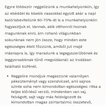
Egyre többször reggelizünk a munkahelyünkön, így
az ebéddel és kisebb nassokkal együtt akár a napi
kalóriabevitelünk 60-70%-át is a munkahelyünkön
fogyasztjuk el. Vannak, akik otthonról hoznak
magunknak enni, ám rohanó világunkban
sokunknak nem jön össze, hogy minden este
egészséges ételt főzzünk, amiből jut majd
másnapra is, így maradunk a legegyszerűbbnek és
leggyorsabbnak tűnő megoldásnál: az irodában
található büfénél.
Reggelire mondjuk megeszünk valamilyen
péksüteményt vagy szendvicset, ami sajnos
szinte soha nem kimondottan egészséges: ritka a
teljes kiőrlésű verzió, mindenben van vaj,
felvágott, sajt vagy más feldolgozott és
kimondottan magas zsírtartalmú összetevő,