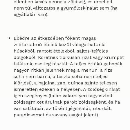
ellenben kevés benne a zöldség, és emellett
nem túl változatos a gyümölcskínálat sem (ha
egyáltalán van).
Ebédre az étkezdében főként magas
zsírtartalmú ételek közül válogathatunk:
húsokból, rántott ételekből, sajtos-tejfölös
dolgokból. Köretnek tipikusan rizst vagy krumplit
találunk, esetleg tésztát. A teljes értékű gabonák
nagyon ritkán jelennek meg a menün: a rizs
soha nem barna, a tészta soha nem teljes
kiőrlésű, a hajdina, zab, quinoa szinte teljesen
ismeretlen ezeken a helyeken. A zöldségkínálat
igen szegényes (talán valamilyen fagyasztott
zöldségmixet árulnak párolt zöldségként, és ha
van salátabár, az főként jégsalátát, uborkát,
paradicsomot és savanyúságot jelent).