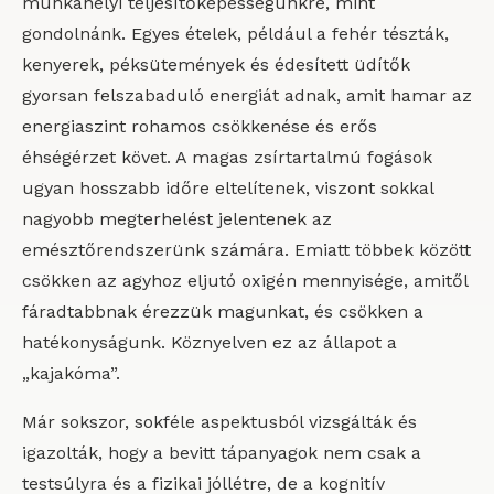
munkahelyi teljesítőképességünkre, mint
gondolnánk. Egyes ételek, például a fehér tészták,
kenyerek, péksütemények és édesített üdítők
gyorsan felszabaduló energiát adnak, amit hamar az
energiaszint rohamos csökkenése és erős
éhségérzet követ. A magas zsírtartalmú fogások
ugyan hosszabb időre eltelítenek, viszont sokkal
nagyobb megterhelést jelentenek az
emésztőrendszerünk számára. Emiatt többek között
csökken az agyhoz eljutó oxigén mennyisége, amitől
fáradtabbnak érezzük magunkat, és csökken a
hatékonyságunk. Köznyelven ez az állapot a
„kajakóma”.
Már sokszor, sokféle aspektusból vizsgálták és
igazolták, hogy a bevitt tápanyagok nem csak a
testsúlyra és a fizikai jóllétre, de a kognitív