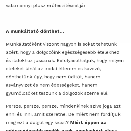
valamennyi plusz erőfeszítéssel jár.
A munkáltató dönthet…
Munkáltatóként viszont nagyon is sokat tehetünk
azért, hogy a dolgozóink egészségesebb ételekhez
és italokhoz jussanak. Befolyásolhatjuk, hogy milyen
ételeket kínál az irodai étterem és kávézó,
dönthetünk úgy, hogy nem üdítőt, hanem
ásványvizet és nem édességeket, hanem
gyümölcsöket teszünk a dolgozók szeme elé.
Persze, persze, persze, mindenkinek szíve joga azt
enni és inni, amit szeretne. De miért nem fordítjuk
meg ezt a dolgot egy kicsit?
Miért éppen az
egészségesebb opciók azok, amelyekért plusz