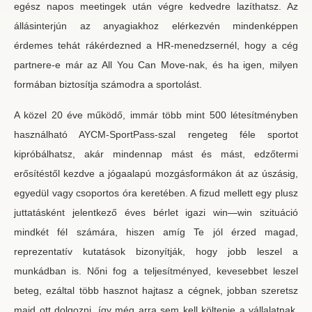
egész napos meetingek után végre kedvedre lazíthatsz. Az
állásinterjún az anyagiakhoz elérkezvén mindenképpen
érdemes tehát rákérdezned a HR-menedzsernél, hogy a cég
partnere-e már az All You Can Move-nak, és ha igen, milyen
formában biztosítja számodra a sportolást.
A közel 20 éve működő, immár több mint 500 létesítményben
használható AYCM-SportPass-szal rengeteg féle sportot
kipróbálhatsz, akár mindennap mást és mást, edzőtermi
erősítéstől kezdve a jógaalapú mozgásformákon át az úszásig,
egyedül vagy csoportos óra keretében. A fizud mellett egy plusz
juttatásként jelentkező éves bérlet igazi win—win szituáció
mindkét fél számára, hiszen amíg Te jól érzed magad,
reprezentatív kutatások bizonyítják, hogy jobb leszel a
munkádban is. Nőni fog a teljesítményed, kevesebbet leszel
beteg, ezáltal több hasznot hajtasz a cégnek, jobban szeretsz
majd ott dolgozni, így még arra sem kell költenie a vállalatnak,