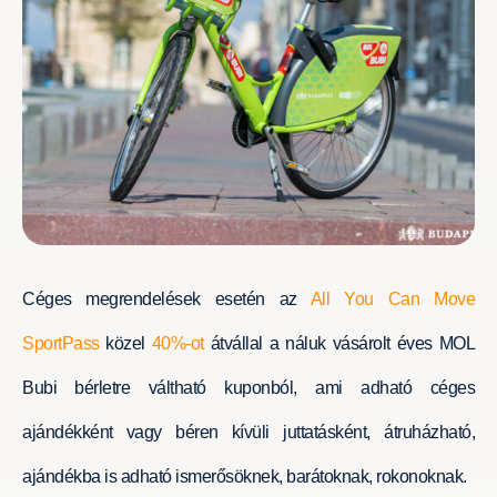
Céges megrendelések esetén az
All You Can Move
SportPass
közel
40%-ot
átvállal a náluk vásárolt éves MOL
Bubi bérletre váltható kuponból, ami adható céges
ajándékként vagy béren kívüli juttatásként, átruházható,
ajándékba is adható ismerősöknek, barátoknak, rokonoknak.