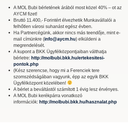
A MOL Bubi bérletének árából most közel 40% – ot az
AYCM fizet!
Bruttó 11.400,- Forintért élvezhetik Munkavállalói a
felhőtlen városi suhanást egész évben.
Ha Partnercégünk, akkor nincs más teendője, mint e-
mail címünkre (
info@aycm.hu
) elküldeni a
megrendelését.
A kupont a BKK Ügyfélközpontjaiban válthatja
bérletre:
http://molbubi.bkk.hu/ertekesitesi-
pontok.php
(Kész szerencse, hogy mi a Ferenciek tere
szomszédságában vagyunk, épp az egyik BKK
Ügyfélközpont közelében!
A bérlet a beváltástól számított 1 évig lesz érvényes.
A MOL Bubi kerékpárra vonatkozó
információk:
http://molbubi.bkk.hu/hasznalat.php