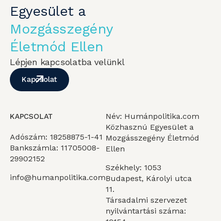
Egyesület a
Mozgásszegény
Életmód Ellen
Lépjen kapcsolatba velünkl
Kapcsolat
Név: Humánpolitika.com
KAPCSOLAT
Közhasznú Egyesület a
Adószám: 18258875-1-41
Mozgásszegény Életmód
Bankszámla: 11705008-
Ellen
29902152
Székhely: 1053
info@humanpolitika.com
Budapest, Károlyi utca
11.
Társadalmi szervezet
nyilvántartási száma: