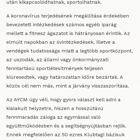
után kikapcsolódhatnak, sportolhatnak.
A koronavírus terjedésének megállítása érdekében
bevezetett intézkedések számos egyéb iparág
mellett a fitnesz ágazatot is hátrányosan érintik. Az
elmúlt napokban az óvintézkedések, illetve a
vendégek tudatossága miatt a legtöbb sportközpont,
az uszodák, az állami vagy önkormányzati
fenntartású sportlétesítmények teljesen
kiüresedtek, vagy határozatlan időre bezártak. A
közös cél nem más, mint a járvány visszaszorítása.
Az AYCM úgy véli, hogy gyors választ kell adni a
kialakult helyzetre, hiszen a hosszútávú
fennmaradás záloga az egymással való
együttműködésben és a segítségnyújtásban rejlik.
Ennek megfelelően az 50 ezres Klubtagi bázisuk