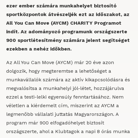
ezer ember számára munkahelyet biztosító
sportközpontok átvészeljék ezt az időszakot, az
All You Can Move (AYCM) CHARITY Programot
indít. Az adományozó programunk országszerte
900 sportlétesítmény számára jelent segítséget
ezekben a nehéz időkben.
Az All You Can Move (AYCM) már 20 éve azon
dolgozik, hogy megteremtse a lehetőséget a
munkavállalók számára az aktív kikapcsolódásra és
megvalósítsa a munkahelyi jól-létet, hozzájárulva
ezzel a testi-lelki egyensúly fenntartásához. Nem
véletlen a kiérdemelt cím, miszerint az AYCM a
legmenőbb vállalati juttatás Magyarországon. A
program már 900 elfogadóhelyet biztosít
országszerte, ahol a Klubtagok a napi 8 órás munka