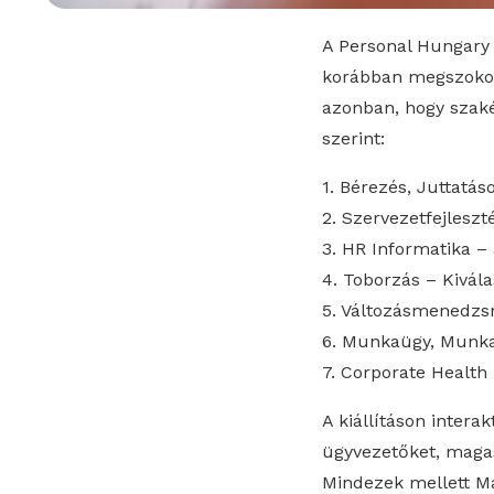
A Personal Hungary i
korábban megszokott
azonban, hogy szaké
szerint:
1. Bérezés, Juttatá
2. Szervezetfejleszt
3. HR Informatika –
4. Toborzás – Kivála
5. Változásmenedz
6. Munkaügy, Munka
7. Corporate Health
A kiállításon inter
ügyvezetőket, magas
Mindezek mellett M