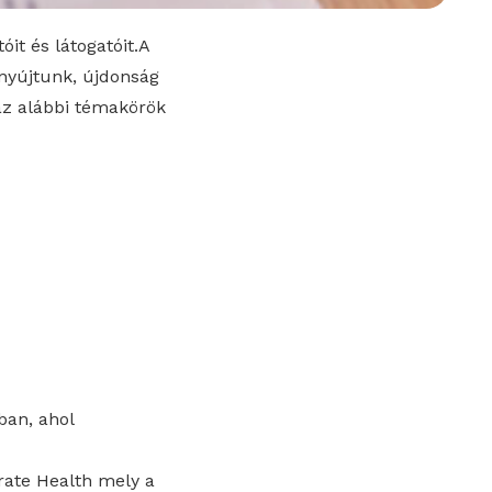
óit és látogatóit.A
nyújtunk, újdonság
az alábbi témakörök
ban, ahol
rate Health mely a