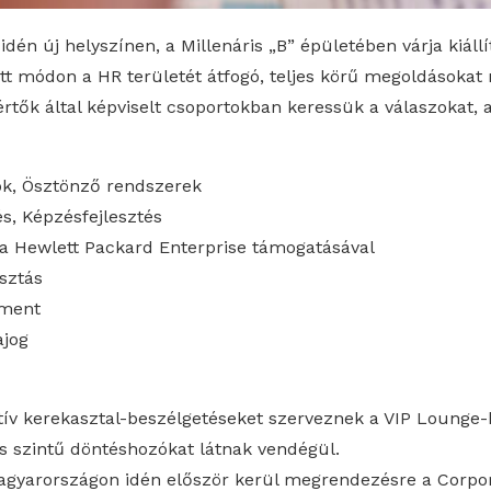
dén új helyszínen, a Millenáris „B” épületében várja kiállít
 módon a HR területét átfogó, teljes körű megoldásokat 
rtők által képviselt csoportokban keressük a válaszokat, 
sok, Ösztönző rendszerek
és, Képzésfejlesztés
 a Hewlett Packard Enterprise támogatásával
sztás
sment
jog
aktív kerekasztal-beszélgetéseket szerveznek a VIP Lounge-
 szintű döntéshozókat látnak vendégül.
agyarországon idén először kerül megrendezésre a Corpo