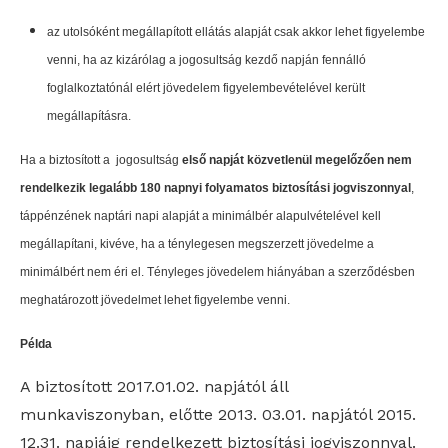
az utolsóként megállapított ellátás alapját csak akkor lehet figyelembe
venni, ha az kizárólag a jogosultság kezdő napján fennálló
foglalkoztatónál elért jövedelem figyelembevételével került
megállapításra.
Ha a biztosított a jogosultság
első napját közvetlenül megelőzően nem
rendelkezik legalább 180 napnyi folyamatos biztosítási jogviszonnyal
,
táppénzének naptári napi alapját a minimálbér alapulvételével kell
megállapítani, kivéve, ha a ténylegesen megszerzett jövedelme a
minimálbért nem éri el. Tényleges jövedelem hiányában a szerződésben
meghatározott jövedelmet lehet figyelembe venni.
Példa
A biztosított 2017.01.02. napjától áll
munkaviszonyban, előtte 2013. 03.01. napjától 2015.
12.31. napjáig rendelkezett biztosítási jogviszonnyal.