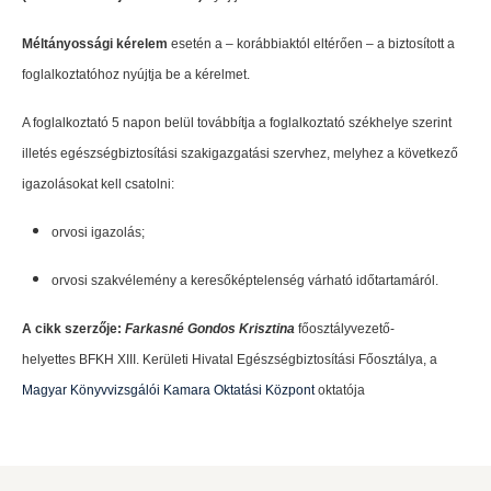
Méltányossági kérelem
esetén a – korábbiaktól eltérően – a biztosított a
foglalkoztatóhoz nyújtja be a kérelmet.
A foglalkoztató 5 napon belül továbbítja a foglalkoztató székhelye szerint
illetés egészségbiztosítási szakigazgatási szervhez, melyhez a következő
igazolásokat kell csatolni:
orvosi igazolás;
orvosi szakvélemény a keresőképtelenség várható időtartamáról.
A cikk szerzője:
Farkasné Gondos Krisztina
főosztályvezető-
helyettes BFKH XIII. Kerületi Hivatal Egészségbiztosítási Főosztálya, a
Magyar Könyvvizsgálói Kamara Oktatási Központ
oktatója