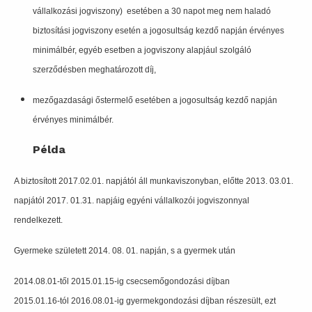
vállalkozási jogviszony) esetében a 30 napot meg nem haladó
biztosítási jogviszony esetén a jogosultság kezdő napján érvényes
minimálbér, egyéb esetben a jogviszony alapjául szolgáló
szerződésben meghatározott díj,
mezőgazdasági őstermelő esetében a jogosultság kezdő napján
érvényes minimálbér.
Példa
A biztosított 2017.02.01. napjától áll munkaviszonyban, előtte 2013. 03.01.
napjától 2017. 01.31. napjáig egyéni vállalkozói jogviszonnyal
rendelkezett.
Gyermeke született 2014. 08. 01. napján, s a gyermek után
2014.08.01-től 2015.01.15-ig csecsemőgondozási díjban
2015.01.16-tól 2016.08.01-ig gyermekgondozási díjban részesült, ezt