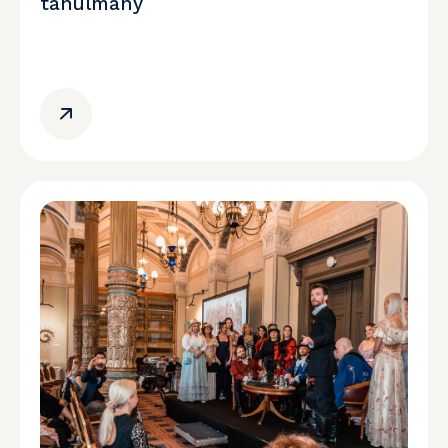
tanulmány