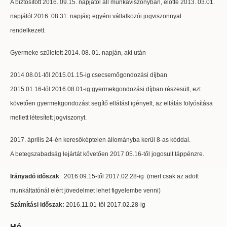
A biztosított 2016. 09.15. napjától áll munkaviszonyban, előtte 2013. 03.01.
napjától 2016. 08.31. napjáig egyéni vállalkozói jogviszonnyal
rendelkezett.
Gyermeke született 2014. 08. 01. napján, aki után
2014.08.01-től 2015.01.15-ig csecsemőgondozási díjban
2015.01.16-tól 2016.08.01-ig gyermekgondozási díjban részesült, ezt
követően gyermekgondozást segítő ellátást igényelt, az ellátás folyósítása
mellett létesített jogviszonyt.
2017. április 24-én keresőképtelen állományba kerül 8-as kóddal.
A betegszabadság lejártát követően 2017.05.16-től jogosult táppénzre.
Irányadó időszak
: 2016.09.15-től 2017.02.28-ig (mert csak az adott
munkáltatónál elért jövedelmet lehet figyelembe venni)
Számítási időszak:
2016.11.01-től 2017.02.28-ig
Hó