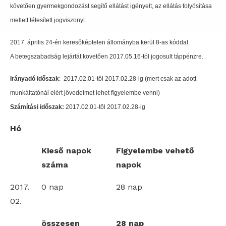
követően gyermekgondozást segítő ellátást igényelt, az ellátás folyósítása
mellett létesített jogviszonyt.
2017. április 24-én keresőképtelen állományba kerül 8-as kóddal.
A betegszabadság lejártát követően 2017.05.16-tól jogosult táppénzre.
Irányadó időszak
: 2017.02.01-től 2017.02.28-ig (mert csak az adott
munkáltatónál elért jövedelmet lehet figyelembe venni)
Számítási időszak:
2017.02.01-től 2017.02.28-ig
Hó
Kieső napok
Figyelembe vehető
száma
napok
2017.
0 nap
28 nap
02.
összesen
28 nap