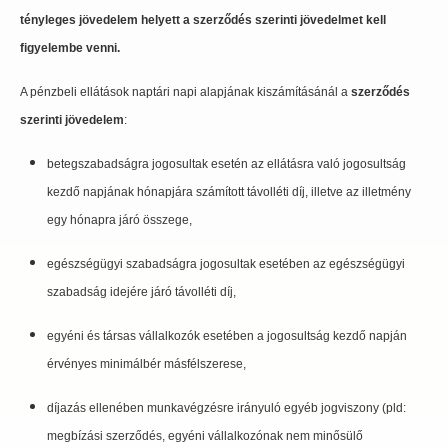
tényleges jövedelem helyett a szerződés szerinti jövedelmet kell
figyelembe venni.
A pénzbeli ellátások naptári napi alapjának kiszámításánál a
szerződés
szerinti jövedelem
:
betegszabadságra jogosultak esetén az ellátásra való jogosultság
kezdő napjának hónapjára számított távolléti díj, illetve az illetmény
egy hónapra járó összege,
egészségügyi szabadságra jogosultak esetében az egészségügyi
szabadság idejére járó távolléti díj,
egyéni és társas vállalkozók esetében a jogosultság kezdő napján
érvényes minimálbér másfélszerese,
díjazás ellenében munkavégzésre irányuló egyéb jogviszony (pld:
megbízási szerződés, egyéni vállalkozónak nem minősülő