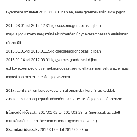
Gyermeke született 2015. 08. 01. napján, mely gyermek után aktív jogon
2015.08.01-től 2015.12.31-ig csecsemőgondozási díjban
majd a jogviszony megszűnését követően úgynevezett passzív ellátásban
részesült:
2016.01.01-től 2016.01.15-ig csecsemőgondozási díjban
2016.01.16-tól 2017.08.01-ig gyermekgondozási díjban,
ezt követően pedig gyermekgondozást segítő ellátást igényelt, s az ellátás
folyósítása mellett létesített jogviszonyt.
2017. április 24-én keresőképtelen állományba kerül 8-as kóddal.
A betegszabadság lejártát követően 2017.05.16-től jogosult táppénzre.
Irányadó időszak
: 2017.01.02-től 2017.02.28-ig (mert csak az adott
munkáltatónál elért jövedelmet lehet figyelembe venni)
Számítási időszak:
2017.01.02-től 2017.02.28-ig