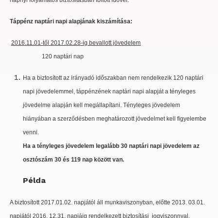
napnyi folyamatos biztosításban töltött idővel.
Táppénz naptári napi alapjának kiszámítása:
2016.11.01-től 2017.02.28-ig bevallott jövedelem
120 naptári nap
Ha a biztosított az irányadó időszakban nem rendelkezik 120 naptári
napi jövedelemmel, táppénzének naptári napi alapját a tényleges
jövedelme alapján kell megállapítani. Tényleges jövedelem
hiányában a szerződésben meghatározott jövedelmet kell figyelembe
venni.
Ha a tényleges jövedelem legalább 30 naptári napi jövedelem az
osztószám 30 és 119 nap között van.
Példa
A biztosított 2017.01.02. napjától áll munkaviszonyban, előtte 2013. 03.01.
napjától 2016. 12.31. napjáig rendelkezett biztosítási jogviszonnyal.