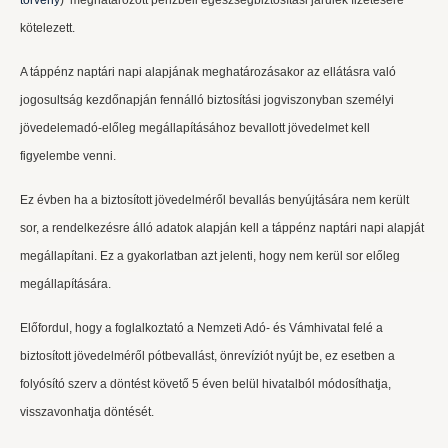
törvény
) meghatározott pénzbeli egészségbiztosítási járulék fizetésére
kötelezett.
A táppénz naptári napi alapjának meghatározásakor az ellátásra való
jogosultság kezdőnapján fennálló biztosítási jogviszonyban személyi
jövedelemadó-előleg megállapításához bevallott jövedelmet kell
figyelembe venni.
Ez évben ha a biztosított jövedelméről bevallás benyújtására nem került
sor, a rendelkezésre álló adatok alapján kell a táppénz naptári napi alapját
megállapítani. Ez a gyakorlatban azt jelenti, hogy nem kerül sor előleg
megállapítására.
Előfordul, hogy a foglalkoztató a Nemzeti Adó- és Vámhivatal felé a
biztosított jövedelméről pótbevallást, önrevíziót nyújt be, ez esetben a
folyósító szerv a döntést követő 5 éven belül hivatalból módosíthatja,
visszavonhatja döntését.