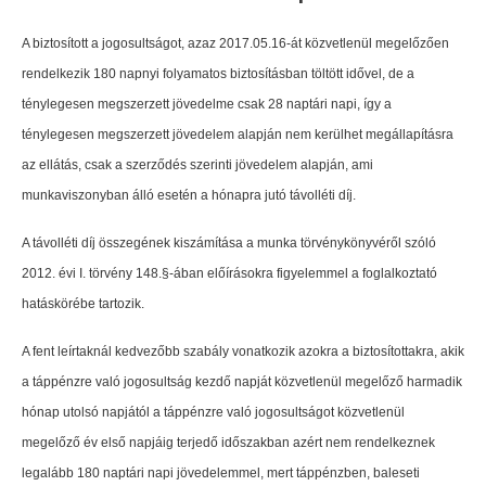
A biztosított a jogosultságot, azaz 2017.05.16-át közvetlenül megelőzően
rendelkezik 180 napnyi folyamatos biztosításban töltött idővel, de a
ténylegesen megszerzett jövedelme csak 28 naptári napi, így a
ténylegesen megszerzett jövedelem alapján nem kerülhet megállapításra
az ellátás, csak a szerződés szerinti jövedelem alapján, ami
munkaviszonyban álló esetén a hónapra jutó távolléti díj.
A távolléti díj összegének kiszámítása a munka törvénykönyvéről szóló
2012. évi I. törvény 148.§-ában előírásokra figyelemmel a foglalkoztató
hatáskörébe tartozik.
A fent leírtaknál kedvezőbb szabály vonatkozik azokra a biztosítottakra, akik
a táppénzre való jogosultság kezdő napját közvetlenül megelőző harmadik
hónap utolsó napjától a táppénzre való jogosultságot közvetlenül
megelőző év első napjáig terjedő időszakban azért nem rendelkeznek
legalább 180 naptári napi jövedelemmel, mert táppénzben, baleseti