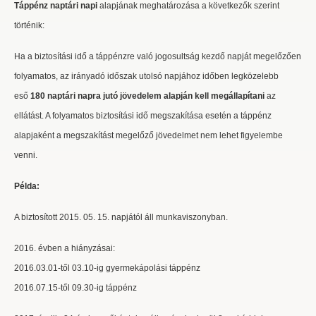
Táppénz naptári napi
alapjának meghatározása a következők szerint
történik:
Ha a biztosítási idő a táppénzre való jogosultság kezdő napját megelőzően
folyamatos, az irányadó időszak utolsó napjához időben legközelebb
eső
180 naptári napra jutó jövedelem alapján kell megállapítani
az
ellátást. A folyamatos biztosítási idő megszakítása esetén a táppénz
alapjaként a megszakítást megelőző jövedelmet nem lehet figyelembe
venni.
Példa:
A biztosított 2015. 05. 15. napjától áll munkaviszonyban.
2016. évben a hiányzásai:
2016.03.01-től 03.10-ig gyermekápolási táppénz
2016.07.15-től 09.30-ig táppénz