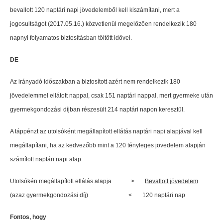
bevallott 120 naptári napi jövedelemből kell kiszámítani, mert a
jogosultságot (2017.05.16.) közvetlenül megelőzően rendelkezik 180
napnyi folyamatos biztosításban töltött idővel.
DE
Az irányadó időszakban a biztosított azért nem rendelkezik 180
jövedelemmel ellátott nappal, csak 151 naptári nappal, mert gyermeke után
gyermekgondozási díjban részesült 214 naptári napon keresztül.
A táppénzt az utolsóként megállapított ellátás naptári napi alapjával kell
megállapítani, ha az kedvezőbb mint a 120 tényleges jövedelem alapján
számított naptári napi alap.
Utolsókén megállapított ellátás alapja >
Bevallott jövedelem
(azaz gyermekgondozási díj) < 120 naptári nap
Fontos, hogy