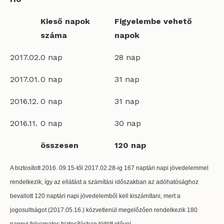
Kieső napok
Figyelembe vehető
száma
napok
2017.02.
0 nap
28 nap
2017.01.
0 nap
31 nap
2016.12.
0 nap
31 nap
2016.11.
0 nap
30 nap
összesen
120 nap
A biztosított 2016. 09.15-től 2017.02.28-ig 167 naptári napi jövedelemmel
rendelkezik, így az ellátást a számítási időszakban az adóhatósághoz
bevallott 120 naptári napi jövedelemből kell kiszámítani, mert a
jogosultságot (2017.05.16.) közvetlenül megelőzően rendelkezik 180