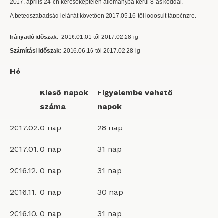
2017. április 24-én keresőképtelen állományba kerül 8-as kóddal.
A betegszabadság lejártát követően 2017.05.16-től jogosult táppénzre.
Irányadó időszak
: 2016.01.01-től 2017.02.28-ig
Számítási időszak:
2016.06.16-tól 2017.02.28-ig
Hó
Kieső napok
Figyelembe vehető
száma
napok
2017.02.
0 nap
28 nap
2017.01.
0 nap
31 nap
2016.12.
0 nap
31 nap
2016.11.
0 nap
30 nap
2016.10.
0 nap
31 nap