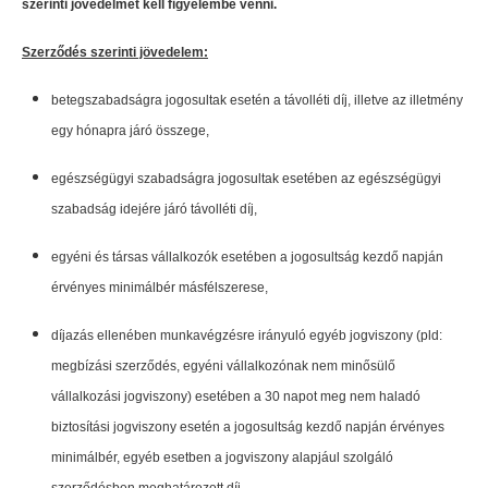
szerinti jövedelmet kell figyelembe venni.
Szerződés szerinti jövedelem:
betegszabadságra jogosultak esetén a távolléti díj, illetve az illetmény
egy hónapra járó összege,
egészségügyi szabadságra jogosultak esetében az egészségügyi
szabadság idejére járó távolléti díj,
egyéni és társas vállalkozók esetében a jogosultság kezdő napján
érvényes minimálbér másfélszerese,
díjazás ellenében munkavégzésre irányuló egyéb jogviszony (pld:
megbízási szerződés, egyéni vállalkozónak nem minősülő
vállalkozási jogviszony) esetében a 30 napot meg nem haladó
biztosítási jogviszony esetén a jogosultság kezdő napján érvényes
minimálbér, egyéb esetben a jogviszony alapjául szolgáló