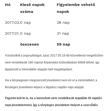
Hó
Kieső napok
Figyelembe vehető
száma
napok
2017.02.
0 nap
28 nap
2017.01.
0 nap
31 nap
összesen
59 nap
A biztosított a jogosultságot, azaz 2017.05.16-től közvetlenül megelőzően
nem rendelkezik 180 napnyi folyamatos biztosításban töltött idővel, így
táppénzét a minimálbér alapján kell megállapítani.
Ha a ténylegesen megszerzett jövedelem nem éri el a minimálbért, a
tényleges jövedelem képezi a táppénz naptári napi alapját.
Figyelni kell itt is, ha a biztosított nem rendelkezik legalább 30 naptári
napi jövedelemmel, így a tényleges jövedelem helyett a szerződés