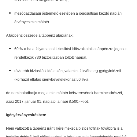
szerződésben meghatározott díj,
mezőgazdasági őstermelő esetében a jogosultság kezdő napján
érvényes minimálbér
A táppénz összege a táppénz alapjának:
60 %-a ha a folyamatos biztosítási időszak alatt a táppénzre jogosult
rendelkezik 730 biztosításban töltött nappal,
rövidebb biztosítási idő estén, valamint fekvőbeteg-gyógyintézeti
(kórházi) ellátás igénybevételekor az 50 %-a,
de nem haladhatja meg a minimálbér kétszeresének harmincadrészét,
azaz 2017. január 01. napjától a napi 8.500.-Ft-ot.
Igényérvényesítésben:
Nem változott a táppénz iránti kérelmeket a biztosítottnak továbbra is a