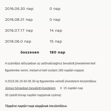
2016.09.
30 nap
0 nap
2016.08.
31 nap
0 nap
2016.07.
17 nap
14 nap
2016.06.
0 nap
15 nap
összesen
180 nap
A számítási időszakban az adóhatósághoz bevallott jövedelmet kell
figyelembe venni, melyet el kell osztani 180 naptári nappal.
A 2016.06.16-tól 06.30-ig figyelembe vehető jövedelem kiszámítása:
Június hónapban bevallott jövedelem
X 15 naptári nap
30 (adott hónap naptári napjainak száma)
Táppénz naptári napi alapjának kiszámítása: