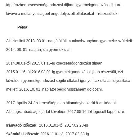
táppénzben, csecsemőgondozási díjban, gyermekgondozási díjban –
kivéve a méltányosságból engedélyezett ellátásokat – részesültek.
Példa:
A biztosított 2013. 03.01. napjától áll munkaviszonyban, gyermeke született
2014. 08. 01. napján, s a gyermek után
2014.08.01-től 2015.01.15-ig csecsemőgondozási díjban
2015.01.16-tól 2016.08.01-ig gyermekgondozási díjban részesült, ezt
követően gyermekgondozást segítő ellátást igényelt, az ellátás folyósítása
mellett, 2016. 10. 01. napjától pedig visszament dolgozni.
2017. április 24-én keresőképtelen állományba kerül 8-as kóddal.
A betegszabadság lejártát követően 2017.05.16-től jogosult táppénzre.
Irányadó időszak
: 2016.01.01-től 2017.02.28-ig
Számítási időszak:
2016.11.01-től 2017.02.28-ig