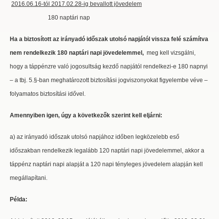
2016.06.16-tól 2017.02.28-ig bevallott jövedelem
180 naptári nap
Ha a biztosított az irányadó időszak utolsó napjától vissza felé számítva
nem rendelkezik 180 naptári napi jövedelemmel,
meg kell vizsgálni,
hogy a táppénzre való jogosultság kezdő napjától rendelkezi-e 180 napnyi
– a tbj. 5.§-ban meghatározott biztosítási jogviszonyokat figyelembe véve –
folyamatos biztosítási idővel.
Amennyiben igen, úgy a következők szerint kell eljárni:
a) az irányadó időszak utolsó napjához időben legközelebb eső
időszakban rendelkezik legalább 120 naptári napi jövedelemmel, akkor a
táppénz naptári napi alapját a 120 napi tényleges jövedelem alapján kell
megállapítani.
Példa: