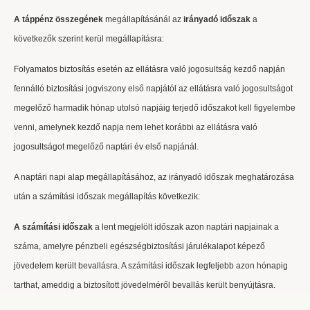
A táppénz összegének
megállapításánál az
irányadó időszak
a
következők szerint kerül megállapításra:
Folyamatos biztosítás esetén az ellátásra való jogosultság kezdő napján
fennálló biztosítási jogviszony első napjától az ellátásra való jogosultságot
megelőző harmadik hónap utolsó napjáig terjedő időszakot kell figyelembe
venni, amelynek kezdő napja nem lehet korábbi az ellátásra való
jogosultságot megelőző naptári év első napjánál.
A naptári napi alap megállapításához, az irányadó időszak meghatározása
után a számítási időszak megállapítás következik:
A számítási időszak
a lent megjelölt időszak azon naptári napjainak a
száma, amelyre pénzbeli egészségbiztosítási járulékalapot képező
jövedelem került bevallásra. A számítási időszak legfeljebb azon hónapig
tarthat, ameddig a biztosított jövedelméről bevallás került benyújtásra.