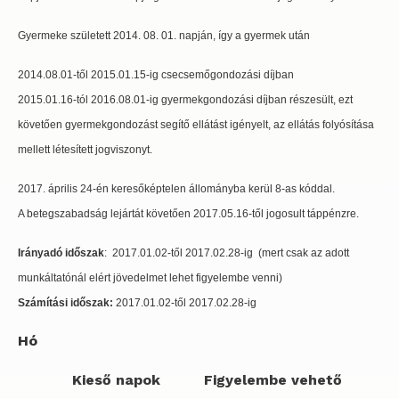
Gyermeke született 2014. 08. 01. napján, így a gyermek után
2014.08.01-től 2015.01.15-ig csecsemőgondozási díjban
2015.01.16-tól 2016.08.01-ig gyermekgondozási díjban részesült, ezt
követően gyermekgondozást segítő ellátást igényelt, az ellátás folyósítása
mellett létesített jogviszonyt.
2017. április 24-én keresőképtelen állományba kerül 8-as kóddal.
A betegszabadság lejártát követően 2017.05.16-től jogosult táppénzre.
Irányadó időszak
: 2017.01.02-től 2017.02.28-ig (mert csak az adott
munkáltatónál elért jövedelmet lehet figyelembe venni)
Számítási időszak:
2017.01.02-től 2017.02.28-ig
Hó
Kieső napok
Figyelembe vehető