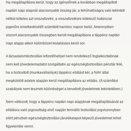
Ha megállapításra kerül, hogy az igénylőnek a korábban megállapított
naptári napi alapnál alacsonyabb összeg jár, a felróhatóságra való tekintett
nélkül köteles azt visszafizetni, a visszafizetésre kötelező határozat
jogerőre emelkedésétől számított harminc napon belül. Amennyiben
viszont alacsonyabb összegben került megállapításra a táppénz naptári
napi alapja akkor különbözet kiutalására kerül sor.
A társadalombiztosítási kifizetőhellyel nem rendelkező foglalkoztatónak
nem kell jövedelemadatot szolgáltatni az egészségbiztosítási pénztár felé,
ha a biztosított (munkavállalójuk) táppénz ellátást kér, a NAV által
megküldött adatok alapján kerül megállapításra az ellátás. (A számítási
szabályok nem tesznek különbséget a bevallott jövedelmek tekintetében.)
Nem változott, hogy a táppénz naptári napi alapjának megállapításánál az
ellátásra való jogosultság első napján fennálló biztosítási jogviszonyban
elért pénzbeli egészségbiztosítási járulékalapot képező jövedelmet lehet
figyelembe venni.