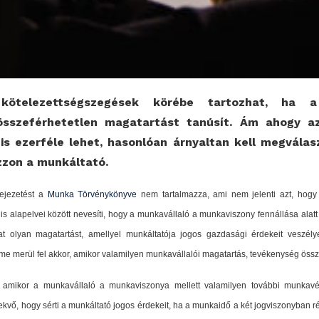
kötelezettségszegések körébe tartozhat, ha 
összeférhetetlen magatartást tanúsít. Ám ahogy az
 ezerféle lehet, hasonlóan árnyaltan kell megválasz
zzon a munkáltató.
fejezetést a
Munka Törvénykönyve
nem tartalmazza, ami nem jelenti azt, hogy
is alapelvei között nevesíti, hogy a munkavállaló a munkaviszony fennállása alatt
hat olyan magatartást, amellyel munkáltatója jogos gazdasági érdekeit veszély
e merül fel akkor, amikor valamilyen munkavállalói magatartás, tevékenység össz
, amikor a munkavállaló a munkaviszonya mellett valamilyen további munkavég
fekvő, hogy sérti a munkáltató jogos érdekeit, ha a munkaidő a két jogviszonyban 