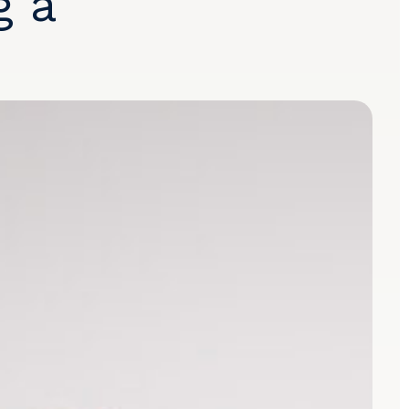
g a
n