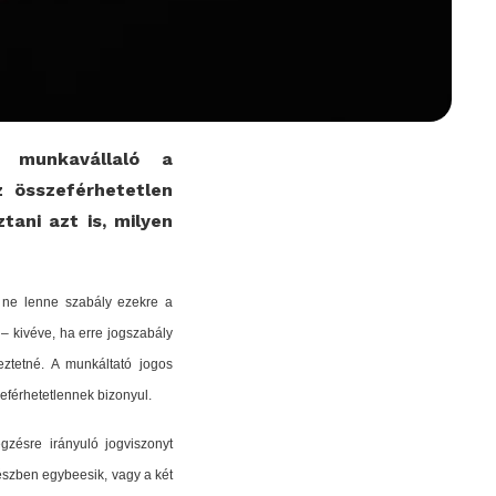
a munkavállaló a
 összeférhetetlen
tani azt is, milyen
 ne lenne szabály ezekre a
 – kivéve, ha erre jogszabály
eztetné. A munkáltató jogos
eférhetetlennek bizonyul.
zésre irányuló jogviszonyt
részben egybeesik, vagy a két