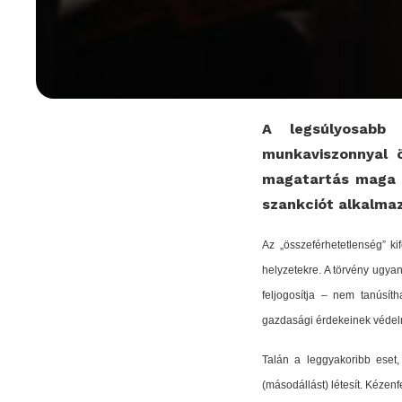
A legsúlyosabb 
munkaviszonnyal 
magatartás maga is
szankciót alkalma
Az „összeférhetetlenség” ki
helyzetekre. A törvény ugyan
feljogosítja – nem tanúsít
gazdasági érdekeinek védelm
Talán a leggyakoribb eset
(másodállást) létesít. Kézen