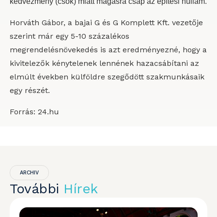
kedvezmény (csok) miatt magasra csap az építési hullám.
Horváth Gábor, a bajai G és G Komplett Kft. vezetője
szerint már egy 5-10 százalékos
megrendelésnövekedés is azt eredményezné, hogy a
kivitelezők kénytelenek lennének hazacsábítani az
elmúlt években külföldre szegődött szakmunkásaik
egy részét.
Forrás: 24.hu
ARCHIV
További
Hírek