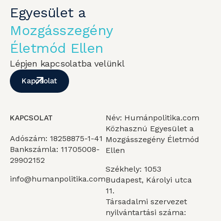
Egyesület a
Mozgásszegény
Életmód Ellen
Lépjen kapcsolatba velünkl
Kapcsolat
Név: Humánpolitika.com
KAPCSOLAT
Közhasznú Egyesület a
Adószám: 18258875-1-41
Mozgásszegény Életmód
Bankszámla: 11705008-
Ellen
29902152
Székhely: 1053
info@humanpolitika.com
Budapest, Károlyi utca
11.
Társadalmi szervezet
nyilvántartási száma: