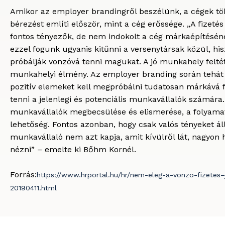
Amikor az employer brandingről beszélünk, a cégek tö
bérezést említi először, mint a cég erőssége. „A fizeté
fontos tényezők, de nem indokolt a cég márkaépítésén
ezzel fogunk ugyanis kitűnni a versenytársak közül, his
próbálják vonzóvá tenni magukat. A jó munkahely felté
munkahelyi élmény. Az employer branding során tehát
pozitív elemeket kell megpróbálni tudatosan márkává f
tenni a jelenlegi és potenciális munkavállalók számára.
munkavállalók megbecsülése és elismerése, a folyamat
lehetőség. Fontos azonban, hogy csak valós tényeket á
munkavállaló nem azt kapja, amit kívülről lát, nagyo
nézni” – emelte ki Bőhm Kornél.
Forrás:
https://www.hrportal.hu/hr/nem-eleg-a-vonzo-fizetes–j
20190411.html