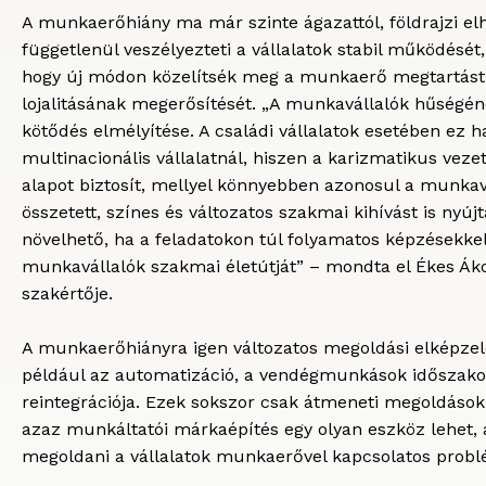
A munkaerőhiány ma már szinte ágazattól, földrajzi el
függetlenül veszélyezteti a vállalatok stabil működését,
hogy új módon közelítsék meg a munkaerő megtartást
lojalitásának megerősítését. „A munkavállalók hűségé
kötődés elmélyítése. A családi vállalatok esetében ez 
multinacionális vállalatnál, hiszen a karizmatikus vezet
alapot biztosít, mellyel könnyebben azonosul a munkav
összetett, színes és változatos szakmai kihívást is nyú
növelhető, ha a feladatokon túl folyamatos képzésekke
munkavállalók szakmai életútját” – mondta el Ékes Ákos
szakértője.
A munkaerőhiányra igen változatos megoldási elképzel
például az automatizáció, a vendégmunkások időszako
reintegrációja. Ezek sokszor csak átmeneti megoldáso
azaz munkáltatói márkaépítés egy olyan eszköz lehet, 
megoldani a vállalatok munkaerővel kapcsolatos probl