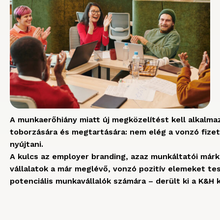
A munkaerőhiány miatt új megközelítést kell alkalma
toborzására és megtartására: nem elég a vonzó fizeté
nyújtani.
A kulcs az employer branding, azaz munkáltatói márk
vállalatok a már meglévő, vonzó pozitív elemeket tesz
potenciális munkavállalók számára – derült ki a K&H