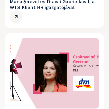
Managerével és Drávai Gabriellával, a
WTS Klient HR igazgatójával