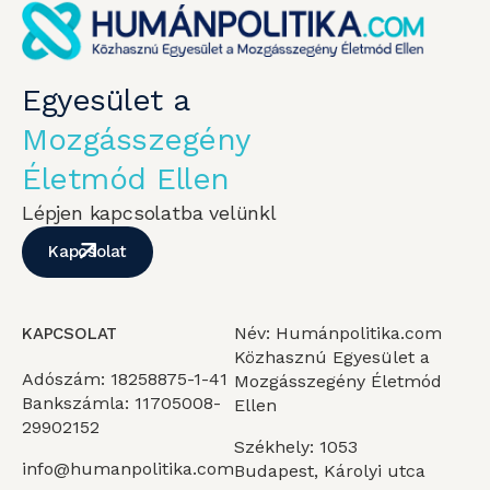
Egyesület a
Mozgásszegény
Életmód Ellen
Lépjen kapcsolatba velünkl
Kapcsolat
Név: Humánpolitika.com
KAPCSOLAT
Közhasznú Egyesület a
Adószám: 18258875-1-41
Mozgásszegény Életmód
Bankszámla: 11705008-
Ellen
29902152
Székhely: 1053
info@humanpolitika.com
Budapest, Károlyi utca