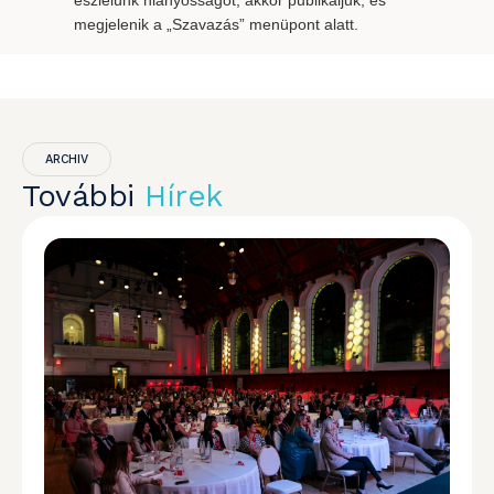
észlelünk hiányosságot, akkor publikáljuk, és
megjelenik a „Szavazás” menüpont alatt.
ARCHIV
További
Hírek