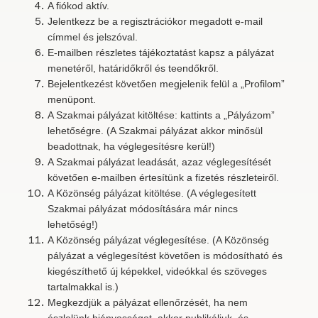
A fiókod aktív.
Jelentkezz be a regisztrációkor megadott e-mail
címmel és jelszóval.
E-mailben részletes tájékoztatást kapsz a pályázat
menetéről, határidőkről és teendőkről.
Bejelentkezést követően megjelenik felül a „Profilom”
menüpont.
A Szakmai pályázat kitöltése: kattints a „Pályázom”
lehetőségre. (A Szakmai pályázat akkor minősül
beadottnak, ha véglegesítésre kerül!)
A Szakmai pályázat leadását, azaz véglegesítését
követően e-mailben értesítünk a fizetés részleteiről.
A Közönség pályázat kitöltése. (A véglegesített
Szakmai pályázat módosítására már nincs
lehetőség!)
A Közönség pályázat véglegesítése. (A Közönség
pályázat a véglegesítést követően is módosítható és
kiegészíthető új képekkel, videókkal és szöveges
tartalmakkal is.)
Megkezdjük a pályázat ellenőrzését, ha nem