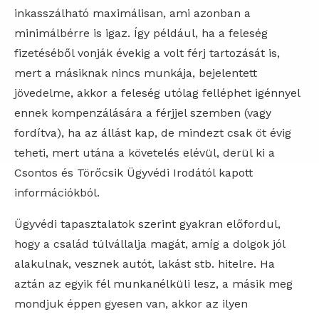
inkasszálható maximálisan, ami azonban a
minimálbérre is igaz. Így például, ha a feleség
fizetéséből vonják évekig a volt férj tartozását is,
mert a másiknak nincs munkája, bejelentett
jövedelme, akkor a feleség utólag felléphet igénnyel
ennek kompenzálására a férjjel szemben (vagy
fordítva), ha az állást kap, de mindezt csak öt évig
teheti, mert utána a követelés elévül, derül ki a
Csontos és Törőcsik Ügyvédi Irodától kapott
információkból.
Ügyvédi tapasztalatok szerint gyakran előfordul,
hogy a család túlvállalja magát, amíg a dolgok jól
alakulnak, vesznek autót, lakást stb. hitelre. Ha
aztán az egyik fél munkanélküli lesz, a másik meg
mondjuk éppen gyesen van, akkor az ilyen