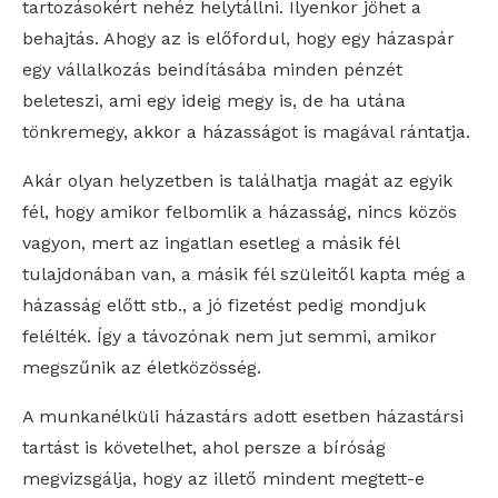
tartozásokért nehéz helytállni. Ilyenkor jöhet a
behajtás. Ahogy az is előfordul, hogy egy házaspár
egy vállalkozás beindításába minden pénzét
beleteszi, ami egy ideig megy is, de ha utána
tönkremegy, akkor a házasságot is magával rántatja.
Akár olyan helyzetben is találhatja magát az egyik
fél, hogy amikor felbomlik a házasság, nincs közös
vagyon, mert az ingatlan esetleg a másik fél
tulajdonában van, a másik fél szüleitől kapta még a
házasság előtt stb., a jó fizetést pedig mondjuk
felélték. Így a távozónak nem jut semmi, amikor
megszűnik az életközösség.
A munkanélküli házastárs adott esetben házastársi
tartást is követelhet, ahol persze a bíróság
megvizsgálja, hogy az illető mindent megtett-e