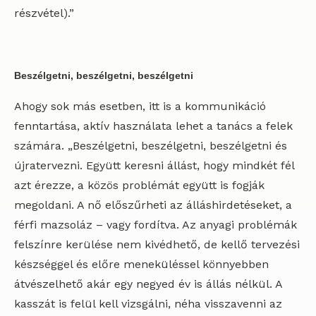
részvétel).”
Beszélgetni, beszélgetni, beszélgetni
Ahogy sok más esetben, itt is a kommunikáció
fenntartása, aktív használata lehet a tanács a felek
számára. „Beszélgetni, beszélgetni, beszélgetni és
újratervezni. Együtt keresni állást, hogy mindkét fél
azt érezze, a közös problémát együtt is fogják
megoldani. A nő előszűrheti az álláshirdetéseket, a
férfi mazsoláz – vagy fordítva. Az anyagi problémák
felszínre kerülése nem kivédhető, de kellő tervezési
készséggel és előre meneküléssel könnyebben
átvészelhető akár egy negyed év is állás nélkül. A
kasszát is felül kell vizsgálni, néha visszavenni az