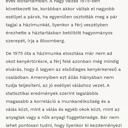
éves időtartamban. A nagy váltás 1975-ben
következett be, korábban akkor váltak el nagyobb
eséllyel a párok, ha egyenlően osztották meg a pár
tagjai a házimunkát, ilyenkor a férj veszélyben
érezhette a háztartásban betöltött hagyományos
szerepét, írja a Bloomberg.
De 1975 óta a házimunka elosztása már nem ad
okot kenyértörésre, a férj felé azonban még mindig
elvárás, hogy ő legyen az elsődleges kenyérkereső a
családban. Amennyiben ezt állás hiányában nem
tudja teljesíteni, az jó eséllyel váláshoz vezet. A
statisztikai eredmények szerint legalábbis
magasabb a korreláció a munkanélküliség és a
válás közt, mint a válás és egyéb okok közt, mint az
anyagiak vagy a nők anyagi függetlensége. Bár nem
lehet pontosan tudni, hogy ilyenkor ki kezdeményezi