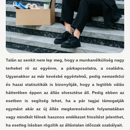
Talán az senkit nem lep meg, hogy a munkanélküliség nagy
terheket ró az egyénre, a párkapcsolatra, a családra.
Ugyanakkor az már kevésbé egyértelmű, pedig nemzetközi
és hazai statisztikák is bizonyítják, hogy a legtöbb válás
hátterében éppen az állás elvesztése áll. Pedig ebben az
esetben is segítség lehet, ha a pár tagjai támogatják
egymást akár az új állás megkeresésének folyamatában
vagy mindkét félnek hasznos emlékezet frissítést jelenthet,
ha esetleg írásban rögzítik az állástalan időszak szabályait.