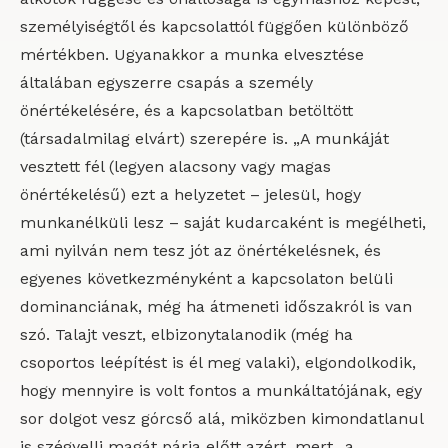
személyiségtől és kapcsolattól függően különböző
mértékben. Ugyanakkor a munka elvesztése
általában egyszerre csapás a személy
önértékelésére, és a kapcsolatban betöltött
(társadalmilag elvárt) szerepére is. „A munkáját
vesztett fél (legyen alacsony vagy magas
önértékelésű) ezt a helyzetet – jelesül, hogy
munkanélküli lesz – saját kudarcaként is megélheti,
ami nyilván nem tesz jót az önértékelésnek, és
egyenes következményként a kapcsolaton belüli
dominanciának, még ha átmeneti időszakról is van
szó. Talajt veszt, elbizonytalanodik (még ha
csoportos leépítést is él meg valaki), elgondolkodik,
hogy mennyire is volt fontos a munkáltatójának, egy
sor dolgot vesz górcső alá, miközben kimondatlanul
is szégyelli magát párja előtt azért, mert „a