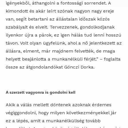
igényekből, áthangolni a fontossági sorrendet. A
kimondott és akár leírt szónak nagyon nagy ereje
van, segít betartani az állástalan időszak közös
szabályait és elveit. Tervezzenek, gondolkodjanak
ilyenkor újra a párok, ez igen hálás tud lenni hosszú
távon. Volt olyan ügyfelünk, ahol a nő jelentkezett az
állásra, elment, már majdnem felvették, de maga
helyett beajánlotta a munkanélküli férjét.” – foglalta
össze az átgondolandókat Gönczi Dorka.
A szerzett vagyonra is gondolni kell
Akik a válás mellett döntenek azoknak érdemes
végiggondolni, hogy milyen következményekkel jár
ez a lépés, amit a munkanélküliség tovább