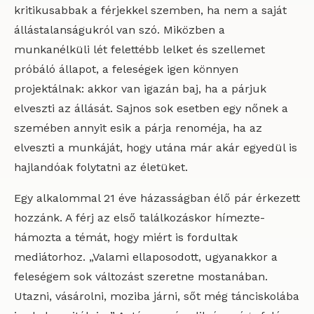
kritikusabbak a férjekkel szemben, ha nem a saját
állástalanságukról van szó. Miközben a
munkanélküli lét felettébb lelket és szellemet
próbáló állapot, a feleségek igen könnyen
projektálnak: akkor van igazán baj, ha a párjuk
elveszti az állását. Sajnos sok esetben egy nőnek a
szemében annyit esik a párja renoméja, ha az
elveszti a munkáját, hogy utána már akár egyedül is
hajlandóak folytatni az életüket.
Egy alkalommal 21 éve házasságban élő pár érkezett
hozzánk. A férj az első találkozáskor hímezte-
hámozta a témát, hogy miért is fordultak
mediátorhoz. „Valami ellaposodott, ugyanakkor a
feleségem sok változást szeretne mostanában.
Utazni, vásárolni, moziba járni, sőt még tánciskolába