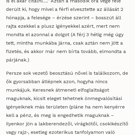
is el akar citálni….” Aztán a második óra vége felé
derült ki, hogy mivel a férfi elvesztette az állását 2
hónapja, a felesége – érzése szerint – bosszút áll
rajta ezekkel a plusz igényekkel azért, mert nem
mondta el azonnal a dolgot (A férj 3 hétig még úgy
tett, mintha munkába járna, csak aztán nem jött a
fizetés, és akkor már nem bírta tovább, elmondta a
párjának.)
Persze sok vezető beosztású nővel is találkozom, de
ők gyorsabban átlépnek azon, hogyha nincs
munkájuk. Keresnek átmeneti elfoglaltságot
maguknak, kicsit eleget tehetnek önmegvalósítási
igényeiknek más területen (pláne ha nem kenyérre
kell a pénz, és meg is engedhetik maguknak –
ilyenkor jön a lakberendezői, virágkötői, csokikészítő
vagy rajz-, esetleg ezoterikus tanfolyamon való