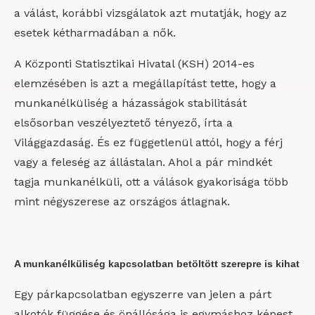
a válást, korábbi vizsgálatok azt mutatják, hogy az
esetek kétharmadában a nők.
A Központi Statisztikai Hivatal (KSH) 2014-es
elemzésében is azt a megállapítást tette, hogy a
munkanélküliség a házasságok stabilitását
elsősorban veszélyeztető tényező, írta a
Világgazdaság. És ez függetlenül attól, hogy a férj
vagy a feleség az állástalan. Ahol a pár mindkét
tagja munkanélküli, ott a válások gyakorisága több
mint négyszerese az országos átlagnak.
A munkanélküliség kapcsolatban betöltött szerepre is kihat
Egy párkapcsolatban egyszerre van jelen a párt
alkotók függése és önállósága is egymáshoz képest,