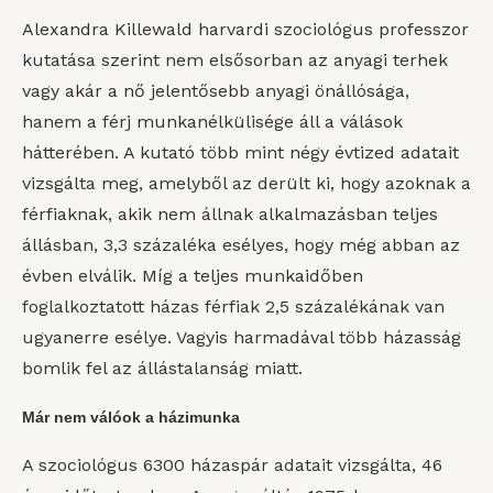
Alexandra Killewald harvardi szociológus professzor
kutatása szerint nem elsősorban az anyagi terhek
vagy akár a nő jelentősebb anyagi önállósága,
hanem a férj munkanélkülisége áll a válások
hátterében. A kutató több mint négy évtized adatait
vizsgálta meg, amelyből az derült ki, hogy azoknak a
férfiaknak, akik nem állnak alkalmazásban teljes
állásban, 3,3 százaléka esélyes, hogy még abban az
évben elválik. Míg a teljes munkaidőben
foglalkoztatott házas férfiak 2,5 százalékának van
ugyanerre esélye. Vagyis harmadával több házasság
bomlik fel az állástalanság miatt.
Már nem válóok a házimunka
A szociológus 6300 házaspár adatait vizsgálta, 46