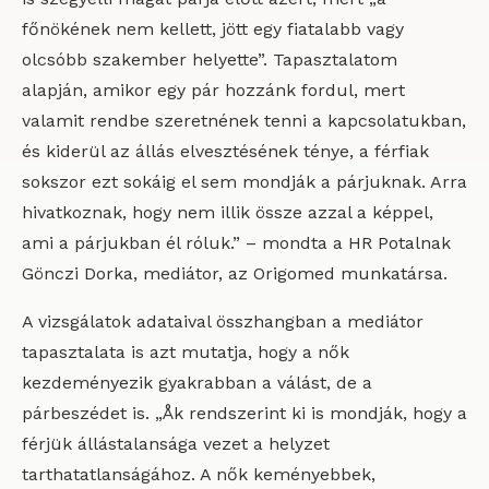
főnökének nem kellett, jött egy fiatalabb vagy
olcsóbb szakember helyette”. Tapasztalatom
alapján, amikor egy pár hozzánk fordul, mert
valamit rendbe szeretnének tenni a kapcsolatukban,
és kiderül az állás elvesztésének ténye, a férfiak
sokszor ezt sokáig el sem mondják a párjuknak. Arra
hivatkoznak, hogy nem illik össze azzal a képpel,
ami a párjukban él róluk.” – mondta a HR Potalnak
Gönczi Dorka, mediátor, az Origomed munkatársa.
A vizsgálatok adataival összhangban a mediátor
tapasztalata is azt mutatja, hogy a nők
kezdeményezik gyakrabban a válást, de a
párbeszédet is. „Åk rendszerint ki is mondják, hogy a
férjük állástalansága vezet a helyzet
tarthatatlanságához. A nők keményebbek,