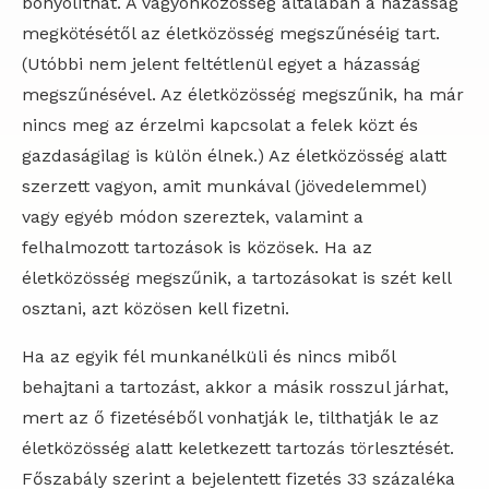
bonyolíthat. A vagyonközösség általában a házasság
megkötésétől az életközösség megszűnéséig tart.
(Utóbbi nem jelent feltétlenül egyet a házasság
megszűnésével. Az életközösség megszűnik, ha már
nincs meg az érzelmi kapcsolat a felek közt és
gazdaságilag is külön élnek.) Az életközösség alatt
szerzett vagyon, amit munkával (jövedelemmel)
vagy egyéb módon szereztek, valamint a
felhalmozott tartozások is közösek. Ha az
életközösség megszűnik, a tartozásokat is szét kell
osztani, azt közösen kell fizetni.
Ha az egyik fél munkanélküli és nincs miből
behajtani a tartozást, akkor a másik rosszul járhat,
mert az ő fizetéséből vonhatják le, tilthatják le az
életközösség alatt keletkezett tartozás törlesztését.
Főszabály szerint a bejelentett fizetés 33 százaléka