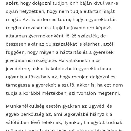
azért, hogy dolgozni tudjon, önhibáján kívül van-e
olyan helyzetben, hogy nem tudja eltartani saját
magát. Azt is érdemes tudni, hogy a gyerektartás
meghatározásának alapját a jövedelem képezi:
általában gyermekenként 15-25 százalék, de
összesen akár az 50 százalékát is elérheti, attól
függően, hogy milyen a háztartás és a gyerekek
jövedelemszükséglete. Ha valakinek nincs
jövedelme, akkor is kötelezhető gyerektartásra,
ugyanis a főszabály az, hogy menjen dolgozni és
támogassa a gyerekeit a szülő, akkor is, ha ezt nem
tudja a korábbi mértékben, színvonalon megtenni.
Munkanélküliség esetén gyakran az ügyvédi és
egyéb perköltség az, ami legkevésbé hiányzik a
válófélben lévő feleknek, ilyenkor, ha együtt tudnak
működni, meg tudnak egyezni, akkor a bíróságon is