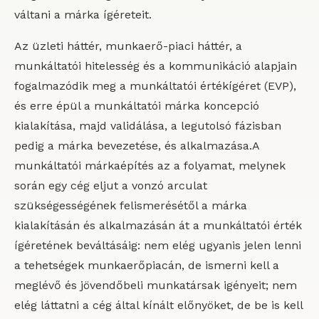
váltani a márka ígéreteit.
Az üzleti háttér, munkaerő-piaci háttér, a
munkáltatói hitelesség és a kommunikáció alapjain
fogalmazódik meg a munkáltatói értékígéret (EVP),
és erre épül a munkáltatói márka koncepció
kialakítása, majd validálása, a legutolsó fázisban
pedig a márka bevezetése, és alkalmazása.A
munkáltatói márkaépítés az a folyamat, melynek
során egy cég eljut a vonzó arculat
szükségességének felismerésétől a márka
kialakításán és alkalmazásán át a munkáltatói érték
ígéretének beváltásáig: nem elég ugyanis jelen lenni
a tehetségek munkaerőpiacán, de ismerni kell a
meglévő és jövendőbeli munkatársak igényeit; nem
elég láttatni a cég által kínált előnyöket, de be is kell