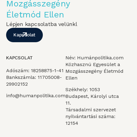
Mozgásszegény
Életmód Ellen
Lépjen kapcsolatba velünkl
Kapcsolat
Név: Humánpolitika.com
KAPCSOLAT
Közhasznú Egyesület a
Adószám: 18258875-1-41
Mozgásszegény Életmód
Bankszámla: 11705008-
Ellen
29902152
Székhely: 1053
info@humanpolitika.com
Budapest, Károlyi utca
11.
Társadalmi szervezet
nyilvántartási száma:
12154