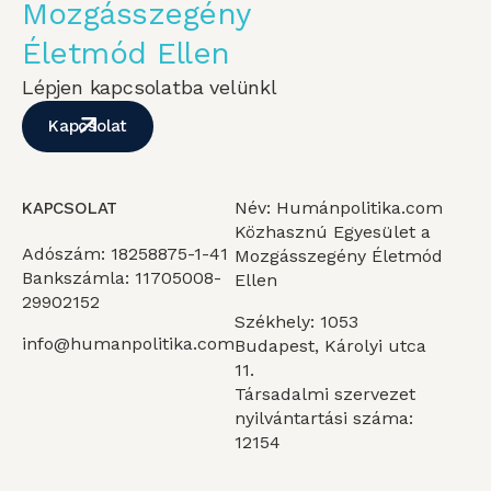
Mozgásszegény
Életmód Ellen
Lépjen kapcsolatba velünkl
Kapcsolat
Név: Humánpolitika.com
KAPCSOLAT
Közhasznú Egyesület a
Adószám: 18258875-1-41
Mozgásszegény Életmód
Bankszámla: 11705008-
Ellen
29902152
Székhely: 1053
info@humanpolitika.com
Budapest, Károlyi utca
11.
Társadalmi szervezet
nyilvántartási száma:
12154