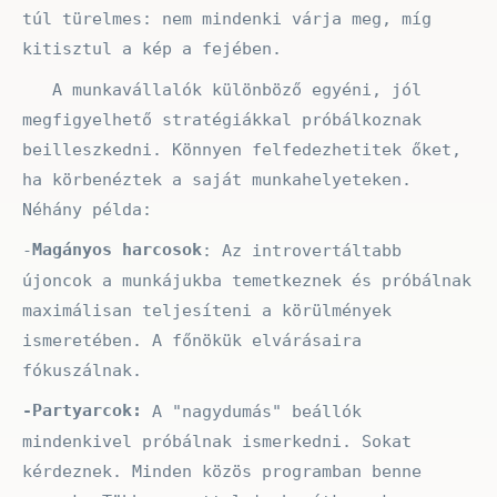
túl türelmes: nem mindenki várja meg, míg
kitisztul a kép a fejében.
A munkavállalók különböző egyéni, jól
megfigyelhető stratégiákkal próbálkoznak
beilleszkedni. Könnyen felfedezhetitek őket,
ha körbenéztek a saját munkahelyeteken.
Néhány példa:
Magányos harcosok
-
: Az introvertáltabb
újoncok a munkájukba temetkeznek és próbálnak
maximálisan teljesíteni a körülmények
ismeretében. A főnökük elvárásaira
fókuszálnak.
-Partyarcok:
A "nagydumás" beállók
mindenkivel próbálnak ismerkedni. Sokat
kérdeznek. Minden közös programban benne