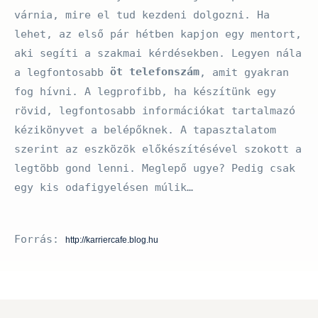
várnia, mire el tud kezdeni dolgozni. Ha
lehet, az első pár hétben kapjon egy mentort,
aki segíti a szakmai kérdésekben. Legyen nála
öt telefonszám
a legfontosabb
, amit gyakran
fog hívni. A legprofibb, ha készítünk egy
rövid, legfontosabb információkat tartalmazó
kézikönyvet a belépőknek. A tapasztalatom
szerint az eszközök előkészítésével szokott a
legtöbb gond lenni. Meglepő ugye? Pedig csak
egy kis odafigyelésen múlik…
Forrás:
http://karriercafe.blog.hu