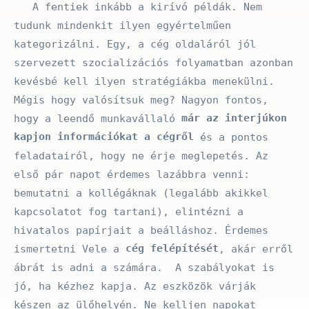
A fentiek inkább a kirívó példák. Nem
tudunk mindenkit ilyen egyértelműen
kategorizálni. Egy, a cég oldaláról jól
szervezett szocializációs folyamatban azonban
kevésbé kell ilyen stratégiákba menekülni.
Mégis hogy valósítsuk meg? Nagyon fontos,
már az interjúkon
hogy a leendő munkavállaló
kapjon információkat a cégről
és a pontos
feladatairól, hogy ne érje meglepetés. Az
első pár napot érdemes lazábbra venni:
bemutatni a kollégáknak (legalább akikkel
kapcsolatot fog tartani), elintézni a
hivatalos papírjait a beálláshoz. Érdemes
cég felépítését
ismertetni Vele a
, akár erről
ábrát is adni a számára. A szabályokat is
jó, ha kézhez kapja. Az eszközök várják
készen az ülőhelyén. Ne kelljen napokat