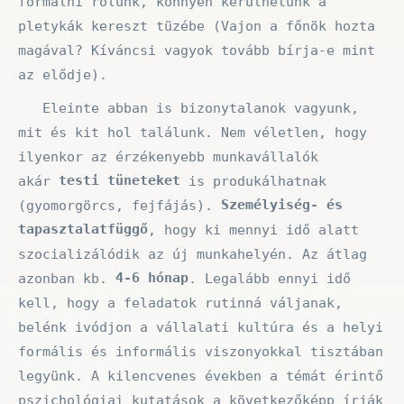
formálni rólunk, könnyen kerülhetünk a
pletykák kereszt tüzébe (Vajon a főnök hozta
magával? Kíváncsi vagyok tovább bírja-e mint
az elődje).
Eleinte abban is bizonytalanok vagyunk,
mit és kit hol találunk. Nem véletlen, hogy
ilyenkor az érzékenyebb munkavállalók
testi tüneteket
akár
is produkálhatnak
Személyiség- és
(gyomorgörcs, fejfájás).
tapasztalatfüggő
, hogy ki mennyi idő alatt
szocializálódik az új munkahelyén. Az átlag
4-6 hónap
azonban kb.
. Legalább ennyi idő
kell, hogy a feladatok rutinná váljanak,
belénk ivódjon a vállalati kultúra és a helyi
formális és informális viszonyokkal tisztában
legyünk. A kilencvenes években a témát érintő
pszichológiai kutatások a következőképp írják