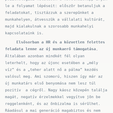
le a folyamat lépéseit: először betanuljuk a
feladatokat, tisztázzuk a szerepünket a
munkahelyen, átvesszük a vállalati kultúrát,
majd kialakulnak a szorosabb munkahelyi
kapcsolataink is.
Elsősorban a HR és a közvetlen felettes
feladata lenne az új munkaerő támogatása
.
Általában azonban mindkét fél olyan
leterhelt, hogy az újonc esetében a „mély
víz” és a „teher alatt nő a pálma” kezdés
valósul meg. Ami szomorú, hiszen így már az
új munkatárs első benyomása nem lesz túl
pozitív a cégről. Nagy káosz közepén találja
magát, negatív érzelmekkel vegyítve jön be
reggelenként, és az önbizalma is sérülhet.
Ráadásul a mai generáció magabiztos és nem