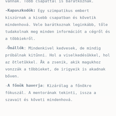
vannak. Több csapattal is barátkoznak.
-Kapaszkodók:
Egy szimpatikus embert
kiszúrnak a kisebb csapatban és követik
mindenhová. Vele barátkoznak leginkább, tőle
tudakolnak meg minden információt a cégről és
a többiekről.
Önállók
-
: Mindenkivel kedvesek, de mindig
próbálnak kitűnni. Hol a viselkedésükkel, hol
az ötletükkel. Åk a zsenik, akik magukhoz
vonzzák a többieket, de irigyeik is akadnak
bőven.
A főnök haverja
-
: Kizárólag a főnökre
fókuszál. A mentorának tekinti, issza a
szavait és követi mindenhová.