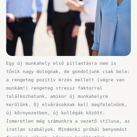
Egy új munkahely első pillantásra nem is
tűnik nagy dolognak, de gondoljunk csak bele:
a rengeteg pozitív érzés mellett (végre van
munkám!) rengeteg stressz faktorral
találkozhatunk, amikor új munkahelyre
kerülünk. Új elvárásoknak kell megfelelnünk,
új környezetben, új kollégák között.
Ismeretlen még számunkra a vezető stílusa, az
íratlan szabályok. Mindenki próbál benyomást