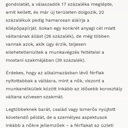
gondolatát, a válaszadók 17 százaléka meglépte,
amit kellett, és már új területen dolgozik, 22
százalékuk pedig hamarosan aláírja a
kilépőpapírját. Sokan egy konkrét anyagi cél miatt
váltanának állást (26 százalék), de még többen
vannak azok, akik úgy érzik, teljesen
ellehetetlenültek a munkavégzés feltételei a
mostani szakmájában (39 százalék).
Érdekes, hogy az alkalmazásban lévő férfiak
nyitottabbak a váltásra, mint a nők, viszont a
munkanélküliek között inkább az idősebb korosztály
váltana szívesen szakmát.
Legtöbbeknek barát, család vagy ismerős nyújtott
követendő példát, de a személyes aspektusok
inkább a nőkre jellemzőek – a férfiakat az üzleti