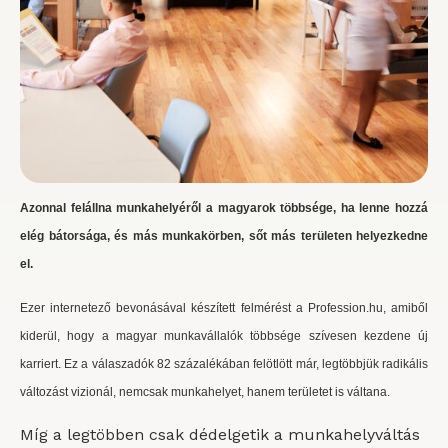
Azonnal felállna munkahelyéről a magyarok többsége, ha lenne hozzá
elég bátorsága, és más munkakörben, sőt más területen helyezkedne
el.
Ezer internetező bevonásával készített felmérést a Profession.hu, amiből
kiderül, hogy a magyar munkavállalók többsége szívesen kezdene új
karriert. Ez a válaszadók 82 százalékában felötlött már, legtöbbjük radikális
változást vizionál, nemcsak munkahelyet, hanem területet is váltana.
Míg a legtöbben csak dédelgetik a munkahelyváltás