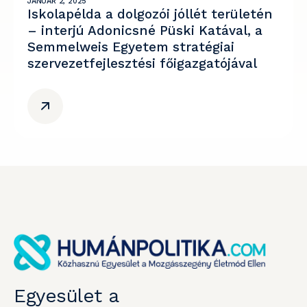
JANUÁR 2, 2025
Iskolapélda a dolgozói jóllét területén
– interjú Adonicsné Püski Katával, a
Semmelweis Egyetem stratégiai
szervezetfejlesztési főigazgatójával
Egyesület a