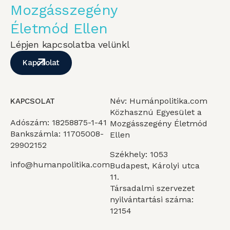
Mozgásszegény
Életmód Ellen
Lépjen kapcsolatba velünkl
Kapcsolat
Név: Humánpolitika.com
KAPCSOLAT
Közhasznú Egyesület a
Adószám: 18258875-1-41
Mozgásszegény Életmód
Bankszámla: 11705008-
Ellen
29902152
Székhely: 1053
info@humanpolitika.com
Budapest, Károlyi utca
11.
Társadalmi szervezet
nyilvántartási száma:
12154