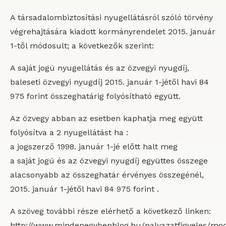
A társadalombiztosítási nyugellátásról szóló törvény
végrehajtására kiadott kormányrendelet 2015. január
1-től módosult; a következők szerint:
A saját jogú nyugellátás és az özvegyi nyugdíj,
baleseti özvegyi nyugdíj 2015. január 1-jétől havi 84
975 forint összeghatárig folyósítható együtt.
Az özvegy abban az esetben kaphatja meg együtt
folyósítva a 2 nyugellátást ha :
a jogszerző 1998. január 1-jé előtt halt meg
a saját jogú és az özvegyi nyugdíj együttes összege
alacsonyabb az összeghatár érvényes összegénél,
2015. január 1-jétől havi 84 975 forint .
A szöveg további része elérhető a következő linken:
http://www.mindenegybenblog.hu/palyazatfigyeles/mod