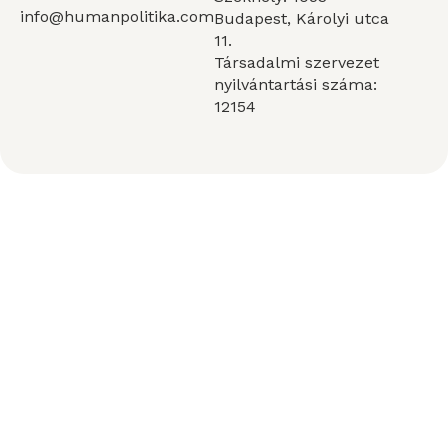
info@humanpolitika.com
Budapest, Károlyi utca
11.
Társadalmi szervezet
nyilvántartási száma:
12154