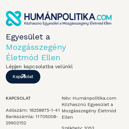
Egyesület a
Mozgásszegény
Életmód Ellen
Lépjen kapcsolatba velünkl
Kapcsolat
Név: Humánpolitika.com
KAPCSOLAT
Közhasznú Egyesület a
Adószám: 18258875-1-41
Mozgásszegény Életmód
Bankszámla: 11705008-
Ellen
29902152
Székhely: 1053