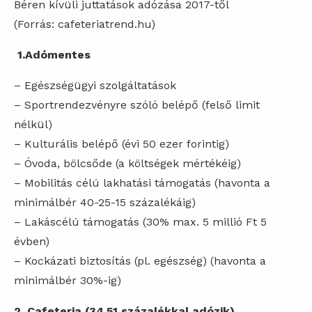
Béren kívüli juttatások adózása 2017-től
(Forrás: cafeteriatrend.hu)
1.Adómentes
– Egészségügyi szolgáltatások
– Sportrendezvényre szóló belépő (felső limit
nélkül)
– Kulturális belépő (évi 50 ezer forintig)
– Óvoda, bölcsőde (a költségek mértékéig)
– Mobilitás célú lakhatási támogatás (havonta a
minimálbér 40-25-15 százalékáig)
– Lakáscélú támogatás (30% max. 5 millió Ft 5
évben)
– Kockázati biztosítás (pl. egészség) (havonta a
minimálbér 30%-ig)
2. Cafeteria (34,51 százalékkal adózik)