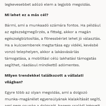
legkevesebbet adózó elem a legjobb megoldás.
Mi lehet ez a más cél?
Bármi, ami a munkaadó számára fontos. Ha például
az egészségmegőrzés, a fittség, akkor a magán
egészségbiztosítás, a fitnessbérlet lehet jó választás.
Ha a kulcsemberek megtartása egy vidéki, kevésbé
vonzó telephelyen, akkor a lakásvásárlás
támogatása, a mobilitási célú lakhatási támogatás
segíthet, ráadásul mindkettő adómentes.
Milyen trendekkel találkozott a vállalati
világban?
Egyre több az olyan megoldás, ami a dolgozó
munka-magánélet egyensúlyának kialakítását segíti,
ami nem csupán a dolgozót, hanem családi igényeit