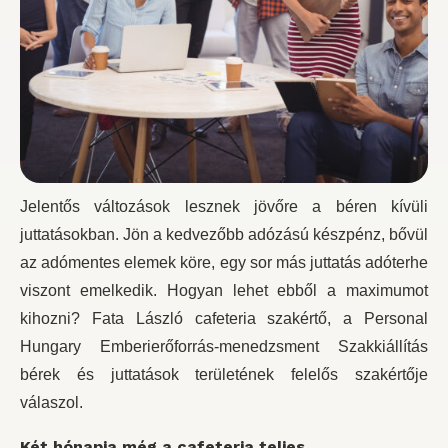
Jelentős változások lesznek jövőre a béren kívüli
juttatásokban. Jön a kedvezőbb adózású készpénz, bővül
az adómentes elemek köre, egy sor más juttatás adóterhe
viszont emelkedik. Hogyan lehet ebből a maximumot
kihozni? Fata László cafeteria szakértő, a Personal
Hungary Emberierőforrás-menedzsment Szakkiállítás
bérek és juttatások területének felelős szakértője
válaszol.
Két hónapja még a cafeteria teljes