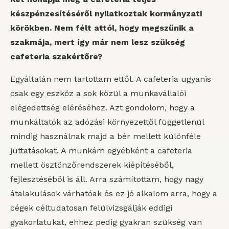
készpénzesítéséről nyilatkoztak kormányzati
körökben. Nem félt attól, hogy megszűnik a
szakmája, mert így már nem lesz szükség
cafeteria szakértőre?
Egyáltalán nem tartottam ettől. A cafeteria ugyanis
csak egy eszköz a sok közül a munkavállalói
elégedettség eléréséhez. Azt gondolom, hogy a
munkáltatók az adózási környezettől függetlenül
mindig használnak majd a bér mellett különféle
juttatásokat. A munkám egyébként a cafeteria
mellett ösztönzőrendszerek kiépítéséből,
fejlesztéséből is áll. Arra számítottam, hogy nagy
átalakulások várhatóak és ez jó alkalom arra, hogy a
cégek céltudatosan felülvizsgálják eddigi
gyakorlatukat, ehhez pedig gyakran szükség van