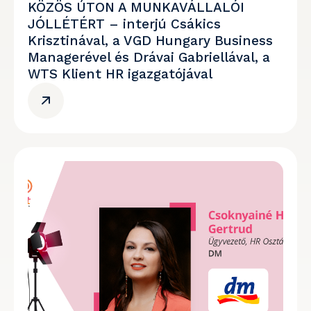
KÖZÖS ÚTON A MUNKAVÁLLALÓI
JÓLLÉTÉRT – interjú Csákics
Krisztinával, a VGD Hungary Business
Managerével és Drávai Gabriellával, a
WTS Klient HR igazgatójával