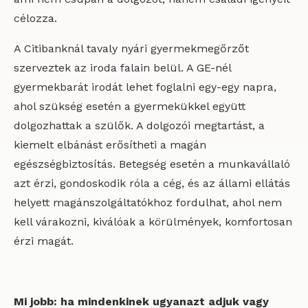
célozza.
A Citibanknál tavaly nyári gyermekmegőrzőt
szerveztek az iroda falain belül. A GE-nél
gyermekbarát irodát lehet foglalni egy-egy napra,
ahol szükség esetén a gyermekükkel együtt
dolgozhattak a szülők. A dolgozói megtartást, a
kiemelt elbánást erősítheti a magán
egészségbiztosítás. Betegség esetén a munkavállaló
azt érzi, gondoskodik róla a cég, és az állami ellátás
helyett magánszolgáltatókhoz fordulhat, ahol nem
kell várakozni, kiválóak a körülmények, komfortosan
érzi magát.
Mi jobb: ha mindenkinek ugyanazt adjuk vagy