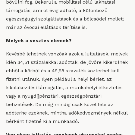
bővülni fog. Bekerül a mobilitási célú lakhatási
támogatás, ami öt évig adható, a különböző
egészségügyi szolgáltatások és a bölcsődei mellett
már az óvodai ellátások térítése is.
Melyek a vesztes elemek?
Kevésbé lehetnek vonzóak azok a juttatások, melyek
idén 34,51 százalékkal adóztak, de jövőre kikerülnek
ebből a körből és a 49,98 százalék közterhet kell
fizetni utánuk. Ilyen például a helyi bérlet, az
iskolakezdési támogatás, a munkahelyi étkeztetés
vagy a nyugdíjpénztári, egészségpénztári
befizetések. De még mindig csak közel fele az
adóterhe ezeknek, mintha adókedvezmények nélkül
bérként fizetné ki a munkaadó.
Van olyan juttatás, amelynek viszonylag magas