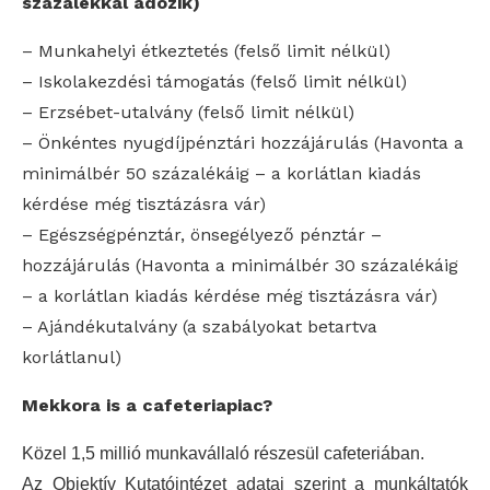
százalékkal adózik)
– Munkahelyi étkeztetés (felső limit nélkül)
– Iskolakezdési támogatás (felső limit nélkül)
– Erzsébet-utalvány (felső limit nélkül)
– Önkéntes nyugdíjpénztári hozzájárulás (Havonta a
minimálbér 50 százalékáig – a korlátlan kiadás
kérdése még tisztázásra vár)
– Egészségpénztár, önsegélyező pénztár –
hozzájárulás (Havonta a minimálbér 30 százalékáig
– a korlátlan kiadás kérdése még tisztázásra vár)
– Ajándékutalvány (a szabályokat betartva
korlátlanul)
Mekkora is a cafeteriapiac?
Közel 1,5 millió munkavállaló részesül cafeteriában.
Az Objektív Kutatóintézet adatai szerint a munkáltatók