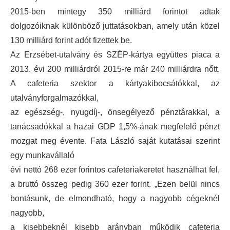
2015-ben mintegy 350 milliárd forintot adtak
dolgozóiknak különböző juttatásokban, amely után közel
130 milliárd forint adót fizettek be.
Az Erzsébet-utalvány és SZÉP-kártya együttes piaca a
2013. évi 200 milliárdról 2015-re már 240 milliárdra nőtt.
A cafeteria szektor a kártyakibocsátókkal, az
utalványforgalmazókkal,
az egészség-, nyugdíj-, önsegélyező pénztárakkal, a
tanácsadókkal a hazai GDP 1,5%-ának megfelelő pénzt
mozgat meg évente. Fata László saját kutatásai szerint
egy munkavállaló
évi nettó 268 ezer forintos cafeteriakeretet használhat fel,
a bruttó összeg pedig 360 ezer forint. „Ezen belül nincs
bontásunk, de elmondható, hogy a nagyobb cégeknél
nagyobb,
a kisebbeknél kisebb arányban működik cafeteria