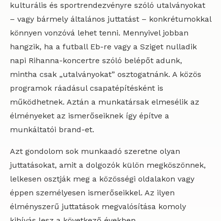
kulturális és sportrendezvényre szóló utalványokat
– vagy bármely általános juttatást – konkrétumokkal
könnyen vonzóvá lehet tenni. Mennyivel jobban
hangzik, ha a futball Eb-re vagy a Sziget nulladik
napi Rihanna-koncertre szóló belépőt adunk,
mintha csak „utalványokat” osztogatnánk. A közös
programok ráadásul csapatépítésként is
működhetnek. Aztán a munkatársak elmesélik az
élményeket az ismerőseiknek így építve a
munkáltatói brand-et.
Azt gondolom sok munkaadó szeretne olyan
juttatásokat, amit a dolgozók külön megköszönnek,
lelkesen osztják meg a közösségi oldalakon vagy
éppen személyesen ismerőseikkel. Az ilyen
élményszerű juttatások megvalósítása komoly
kihívás lesz a következő években.