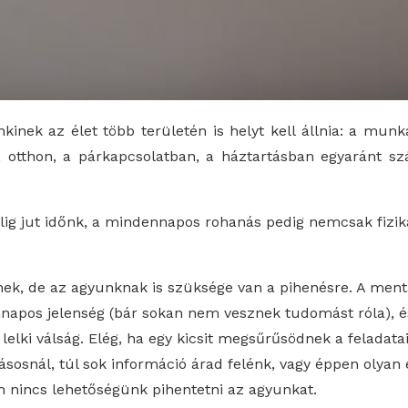
inek az élet több területén is helyt kell állnia: a mun
 otthon, a párkapcsolatban, a háztartásban egyaránt sz
ig jut időnk, a mindennapos rohanás pedig nemcsak fizikai
k, de az agyunknak is szüksége van a pihenésre. A mentá
napos jelenség (bár sokan nem vesznek tudomást róla), 
elki válság. Elég, ha egy kicsit megsűrűsödnek a feladata
ásosnál, túl sok információ árad felénk, vagy éppen olyan 
 nincs lehetőségünk pihentetni az agyunkat.