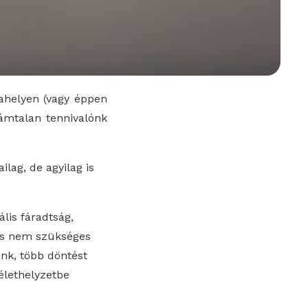
kahelyen (vagy éppen
ámtalan tennivalónk
lag, de agyilag is
lis fáradtság,
és nem szükséges
ink, több döntést
élethelyzetbe