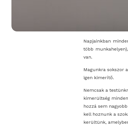
Napjainkban mindenk
több munkahelyen),
van.
Magunkra sokszor al
igen kimerítő.
Nemcsak a testünkne
kimerültség minden
hozzá sem nagyobb l
kell hoznunk a szok
kerültünk, amelyben