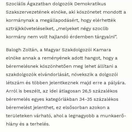
Szociális Ágazatban dolgozók Demokratikus
Szakszervezetének elnöke, aki köszönetet mondott a
kormánynak a megállapodásért, hogy elérhették
sztrájkköveteléseiket, „melyeket négy szoclib
kormány nem volt hajlandó érdemben tárgyalni”.
Balogh Zoltán, a Magyar Szakdolgozói Kamara
elnöke annak a reményének adott hangot, hogy a
béremelésnek köszönhetően meg lehet állítani a
szakdolgozók elvándorlását, növekszik a dolgozói
létszám és többen jelentkeznek majd erre a pályára.
Arról is beszélt, az idei átlagosan 26,5 százalékos
béremelés egyes kategóriákban 34-35 százalékos
béremelést jelenthet, ez elsősorban azokon a
területeken várható, ahol a legnagyobb a munkaerő-
hiány és a terhelés.