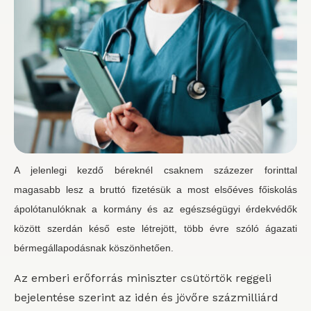
A jelenlegi kezdő béreknél csaknem százezer forinttal
magasabb lesz a bruttó fizetésük a most elsőéves főiskolás
ápolótanulóknak a kormány és az egészségügyi érdekvédők
között szerdán késő este létrejött, több évre szóló ágazati
bérmegállapodásnak köszönhetően.
Az emberi erőforrás miniszter csütörtök reggeli
bejelentése szerint az idén és jövőre százmilliárd