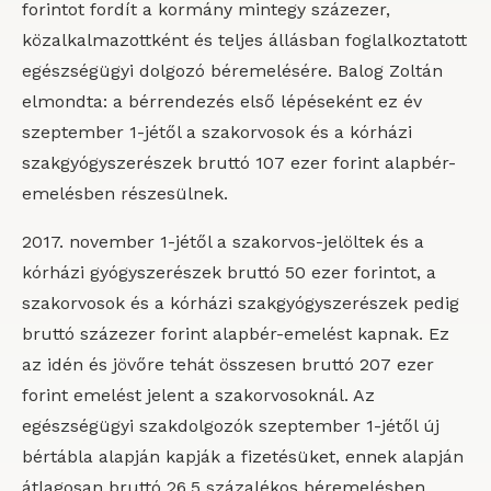
forintot fordít a kormány mintegy százezer,
közalkalmazottként és teljes állásban foglalkoztatott
egészségügyi dolgozó béremelésére. Balog Zoltán
elmondta: a bérrendezés első lépéseként ez év
szeptember 1-jétől a szakorvosok és a kórházi
szakgyógyszerészek bruttó 107 ezer forint alapbér-
emelésben részesülnek.
2017. november 1-jétől a szakorvos-jelöltek és a
kórházi gyógyszerészek bruttó 50 ezer forintot, a
szakorvosok és a kórházi szakgyógyszerészek pedig
bruttó százezer forint alapbér-emelést kapnak. Ez
az idén és jövőre tehát összesen bruttó 207 ezer
forint emelést jelent a szakorvosoknál. Az
egészségügyi szakdolgozók szeptember 1-jétől új
bértábla alapján kapják a fizetésüket, ennek alapján
átlagosan bruttó 26,5 százalékos béremelésben