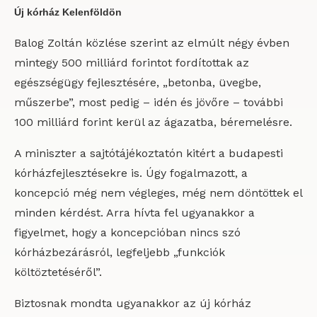
Új kórház Kelenföldön
Balog Zoltán közlése szerint az elmúlt négy évben
mintegy 500 milliárd forintot fordítottak az
egészségügy fejlesztésére, „betonba, üvegbe,
műszerbe”, most pedig – idén és jövőre – további
100 milliárd forint kerül az ágazatba, béremelésre.
A miniszter a sajtótájékoztatón kitért a budapesti
kórházfejlesztésekre is. Úgy fogalmazott, a
koncepció még nem végleges, még nem döntöttek el
minden kérdést. Arra hívta fel ugyanakkor a
figyelmet, hogy a koncepcióban nincs szó
kórházbezárásról, legfeljebb „funkciók
költöztetéséről”.
Biztosnak mondta ugyanakkor az új kórház