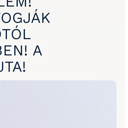
LEM!
FOGJÁK
ÓTÓL
EN! A
JTA!