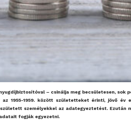
yugdíjbiztosítóval – csinálja meg becsületesen, sok p
g az 1955-1959. között születetteket érinti, jövő év
 született személyekkel az adategyeztetést. Ezután 
adatait fogják egyezetni.