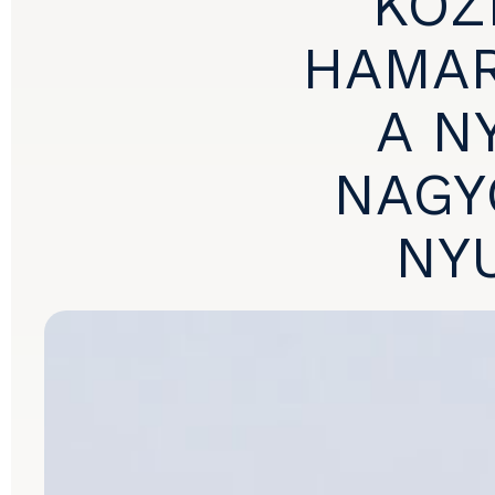
KÖZ
HAMAR
A N
NAGY
NYU