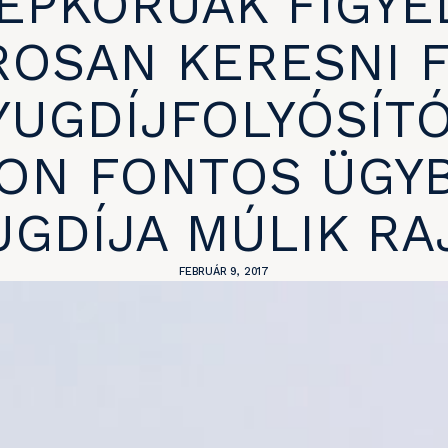
ÉPKORÚAK FIGYE
OSAN KERESNI 
YUGDÍJFOLYÓSÍT
ON FONTOS ÜGYB
GDÍJA MÚLIK RA
FEBRUÁR 9, 2017