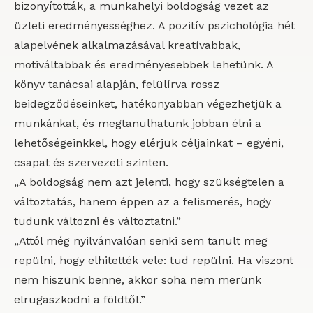
bizonyították, a munkahelyi boldogság vezet az
üzleti eredményességhez. A pozitív pszichológia hét
alapelvének alkalmazásával kreatívabbak,
motiváltabbak és eredményesebbek lehetünk. A
könyv tanácsai alapján, felülírva rossz
beidegződéseinket, hatékonyabban végezhetjük a
munkánkat, és megtanulhatunk jobban élni a
lehetőségeinkkel, hogy elérjük céljainkat – egyéni,
csapat és szervezeti szinten.
„A boldogság nem azt jelenti, hogy szükségtelen a
változtatás, hanem éppen az a felismerés, hogy
tudunk változni és változtatni.”
„Attól még nyilvánvalóan senki sem tanult meg
repülni, hogy elhitették vele: tud repülni. Ha viszont
nem hiszünk benne, akkor soha nem merünk
elrugaszkodni a földtől.”