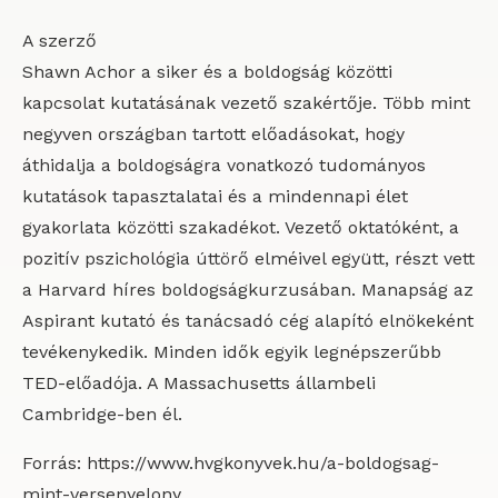
A szerző
Shawn Achor a siker és a boldogság közötti
kapcsolat kutatásának vezető szakértője. Több mint
negyven országban tartott előadásokat, hogy
áthidalja a boldogságra vonatkozó tudományos
kutatások tapasztalatai és a mindennapi élet
gyakorlata közötti szakadékot. Vezető oktatóként, a
pozitív pszichológia úttörő elméivel együtt, részt vett
a Harvard híres boldogságkurzusában. Manapság az
Aspirant kutató és tanácsadó cég alapító elnökeként
tevékenykedik. Minden idők egyik legnépszerűbb
TED-előadója. A Massachusetts állambeli
Cambridge-ben él.
Forrás: https://www.hvgkonyvek.hu/a-boldogsag-
mint-versenyelony