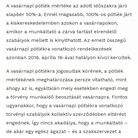
A vasárnapi pótlék mértéke az adott időszakra járó
alapbér 50%-a. Ennél magasabb, 100%-os pótlék járt
a kiskereskedelemben azokon a vasárnapokon,
amikor a munkáltató a zárva tartást elrendelő
szabályok mellett is kinyithatott. Az emelt összegű
vasárnapi pótlékra vonatkozó rendelkezések
azonban 2016. április 16-ával hatályon kívül kerültek.
A vasárnapi pótlékra jogosultak körének, a pótlék
mértékének meghatározása persze vitatható, mint
ahogy az is, egyáltalán mely esetekben engedi meg
a törvény munkaidő beosztását vasárnapra. Fontos
ugyanakkor, hogy a vasárnapi pótlékra vonatkozó
törvényi szabályok kollektív szerződésben eltérést
engednek. Így nincs akadálya, hogy a munkáltató –
de akár egy egész ágazat – és a szakszervezet a