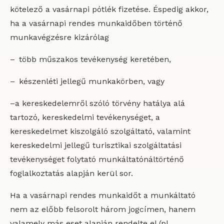
kötelező a vasárnapi pótlék fizetése. Éspedig akkor,
ha a vasárnapi rendes munkaidőben történő
munkavégzésre kizárólag
– több műszakos tevékenység keretében,
– készenléti jellegű munkakörben, vagy
–a kereskedelemről szóló törvény hatálya alá
tartozó, kereskedelmi tevékenységet, a
kereskedelmet kiszolgáló szolgáltató, valamint
kereskedelmi jellegű turisztikai szolgáltatási
tevékenységet folytató munkáltatónáltörténő
foglalkoztatás alapján kerül sor.
Ha a vasárnapi rendes munkaidőt a munkáltató
nem az előbb felsorolt három jogcímen, hanem
valamely más eset alapján rendelte el (pl.