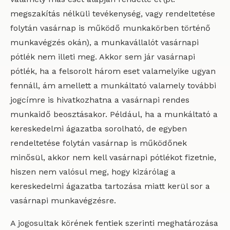
megszakítás nélküli tevékenység, vagy rendeltetése
folytán vasárnap is működő munkakörben történő
munkavégzés okán), a munkavállalót vasárnapi
pótlék nem illeti meg. Akkor sem jár vasárnapi
pótlék, ha a felsorolt három eset valamelyike ugyan
fennáll, ám amellett a munkáltató valamely további
jogcímre is hivatkozhatna a vasárnapi rendes
munkaidő beosztásakor. Például, ha a munkáltató a
kereskedelmi ágazatba sorolható, de egyben
rendeltetése folytán vasárnap is működőnek
minősül, akkor nem kell vasárnapi pótlékot fizetnie,
hiszen nem valósul meg, hogy kizárólag a
kereskedelmi ágazatba tartozása miatt kerül sor a
vasárnapi munkavégzésre.
A jogosultak körének fentiek szerinti meghatározása