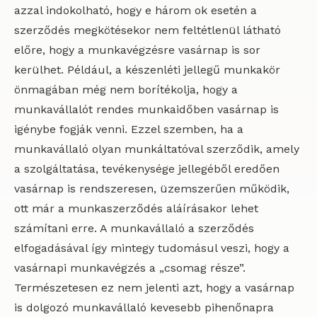
azzal indokolható, hogy e három ok esetén a
szerződés megkötésekor nem feltétlenül látható
előre, hogy a munkavégzésre vasárnap is sor
kerülhet. Például, a készenléti jellegű munkakör
önmagában még nem borítékolja, hogy a
munkavállalót rendes munkaidőben vasárnap is
igénybe fogják venni. Ezzel szemben, ha a
munkavállaló olyan munkáltatóval szerződik, amely
a szolgáltatása, tevékenysége jellegéből eredően
vasárnap is rendszeresen, üzemszerűen működik,
ott már a munkaszerződés aláírásakor lehet
számítani erre. A munkavállaló a szerződés
elfogadásával így mintegy tudomásul veszi, hogy a
vasárnapi munkavégzés a „csomag része”.
Természetesen ez nem jelenti azt, hogy a vasárnap
is dolgozó munkavállaló kevesebb pihenőnapra