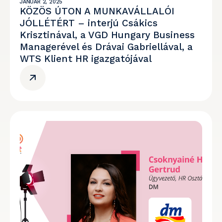
JANUÁR 2, 2025
KÖZÖS ÚTON A MUNKAVÁLLALÓI
JÓLLÉTÉRT – interjú Csákics
Krisztinával, a VGD Hungary Business
Managerével és Drávai Gabriellával, a
WTS Klient HR igazgatójával