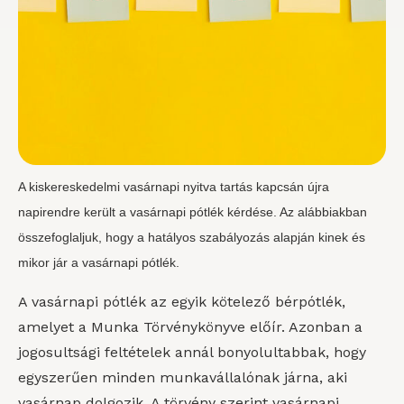
A kiskereskedelmi vasárnapi nyitva tartás kapcsán újra
napirendre került a vasárnapi pótlék kérdése. Az alábbiakban
összefoglaljuk, hogy a hatályos szabályozás alapján kinek és
mikor jár a vasárnapi pótlék.
A vasárnapi pótlék az egyik kötelező bérpótlék,
amelyet a Munka Törvénykönyve előír. Azonban a
jogosultsági feltételek annál bonyolultabbak, hogy
egyszerűen minden munkavállalónak járna, aki
vasárnap dolgozik. A törvény szerint vasárnapi