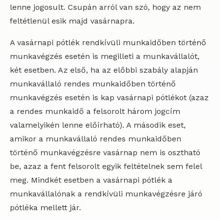
lenne jogosult. Csupán arról van szó, hogy az nem
feltétlenül esik majd vasárnapra.
A vasárnapi pótlék rendkívüli munkaidőben történő
munkavégzés esetén is megilleti a munkavállalót,
két esetben. Az első, ha az előbbi szabály alapján
munkavállaló rendes munkaidőben történő
munkavégzés esetén is kap vasárnapi pótlékot (azaz
a rendes munkaidő a felsorolt három jogcím
valamelyikén lenne előírható). A második eset,
amikor a munkavállaló rendes munkaidőben
történő munkavégzésre vasárnap nem is osztható
be, azaz a fent felsorolt egyik feltételnek sem felel
meg. Mindkét esetben a vasárnapi pótlék a
munkavállalónak a rendkívüli munkavégzésre járó
pótléka mellett jár.