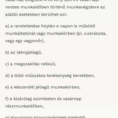
rendes munkaidőben történő munkavégzésre az
alábbi esetekben kerülhet sor:
a) a rendeltetése folytán e napon is működő
munkáltatónál vagy munkakörben (pl. cukrászda,
vagy egy vagyonőr),
b) az idényjellegű,
c) a megszakítás nélküli,
d) a több műszakos tevékenység keretében,
e) a készenléti jellegű munkakörben,
f) a kizárólag szombaton és vasárnap
részmunkaidőben,
g) társadalmi közszükségletet kielégítő