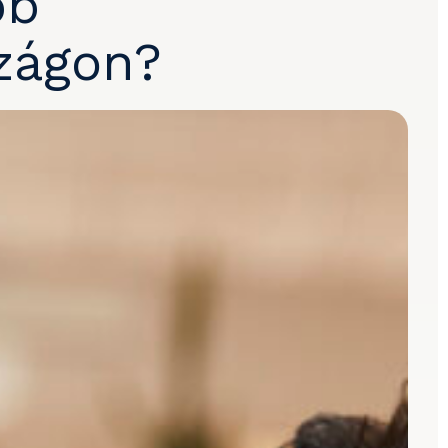
bb
zágon?