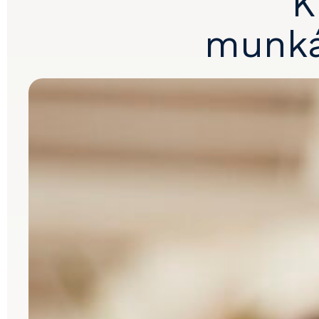
K
munká