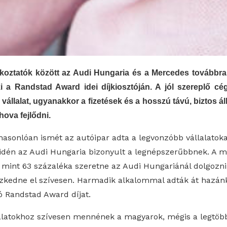
koztatók között az Audi Hungaria és a Mercedes továbbra
ki a Randstad Award idei díjkiosztóján. A jól szereplő cé
 vállalat, ugyanakkor a fizetések és a hosszú távú, biztos á
ova fejlődni.
hasonlóan ismét az autóipar adta a legvonzóbb vállalatoka
: idén az Audi Hungaria bizonyult a legnépszerűbbnek. A 
mint 63 százaléka szeretne az Audi Hungariánál dolgozni
ezkedne el szívesen. Harmadik alkalommal adták át hazá
 Randstad Award díjat.
llalatokhoz szívesen mennének a magyarok, mégis a legtö