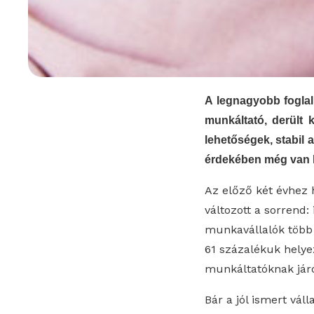
A legnagyobb foglal
munkáltató, derült 
lehetőségek, stabil a
érdekében még van h
Az előző két évhez 
változott a sorrend
munkavállalók több 
61 százalékuk hely
munkáltatóknak járó
Bár a jól ismert vá