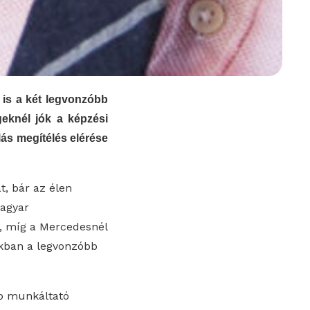
 is a két legvonzóbb
geknél jók a képzési
llás megítélés elérése
t, bár az élen
magyar
, míg a Mercedesnél
nkban a legvonzóbb
bb munkáltató