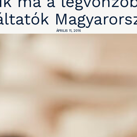
ik ma a legvonzó
ltatók Magyarors
ÁPRILIS 11, 2016