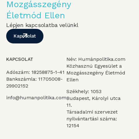
Mozgásszegény
Életmód Ellen
Lépjen kapcsolatba velünkl
Kapcsolat
Név: Humánpolitika.com
KAPCSOLAT
Közhasznú Egyesület a
Adószám: 18258875-1-41
Mozgásszegény Életmód
Bankszámla: 11705008-
Ellen
29902152
Székhely: 1053
info@humanpolitika.com
Budapest, Károlyi utca
11.
Társadalmi szervezet
nyilvántartási száma:
12154