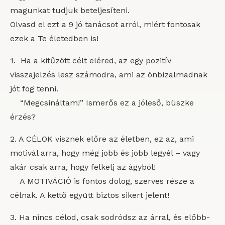
magunkat tudjuk beteljesíteni.
Olvasd el ezt a 9 jó tanácsot arról, miért fontosak
ezek a Te életedben is!
1. Ha a kitűzött célt eléred, az egy pozitív
visszajelzés lesz számodra, ami az önbizalmadnak
jót fog tenni.
“Megcsináltam!” Ismerős ez a jóleső, büszke
érzés?
2. A CÉLOK visznek előre az életben, ez az, ami
motivál arra, hogy még jobb és jobb legyél – vagy
akár csak arra, hogy felkelj az ágyból!
A MOTIVÁCIÓ is fontos dolog, szerves része a
célnak. A kettő együtt biztos sikert jelent!
3. Ha nincs célod, csak sodródsz az árral, és előbb-