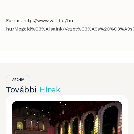
Forrás: http://www.wifi.hu/hu-
hu/Megold%C3%A1saink/Vezet%C3%A9s%20%C3%A9s
ARCHIV
További
Hírek