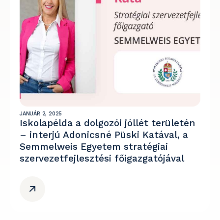
JANUÁR 2, 2025
Iskolapélda a dolgozói jóllét területén
– interjú Adonicsné Püski Katával, a
Semmelweis Egyetem stratégiai
szervezetfejlesztési főigazgatójával