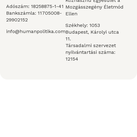
Közhasznú Egyesület a
Adószám: 18258875-1-41
Mozgásszegény Életmód
Bankszámla: 11705008-
Ellen
29902152
Székhely: 1053
info@humanpolitika.com
Budapest, Károlyi utca
11.
Társadalmi szervezet
nyilvántartási száma:
12154