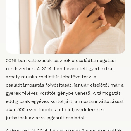
2016-ban változások lesznek a családtámogatási
rendszerben. A 2014-ben bevezetett gyed extra,
amely munka mellett is lehetővé teszi a
családtámogatás folyósítását, január elsejétől már a
gyerek féléves korától igénybe vehető. A támogatás
eddig csak egyéves kortól járt, a mostani változással
akár 900 ezer forintos többletjövedelemhez
juthatnak az arra jogosult családok.
A gyed extrát 2014-ben csaknem ötvenezren vették