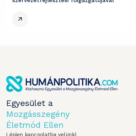
szervezetfejlesztési főigazgatójával
Egyesület a
Mozgásszegény
Életmód Ellen
Lépjen kapcsolatba velünkl