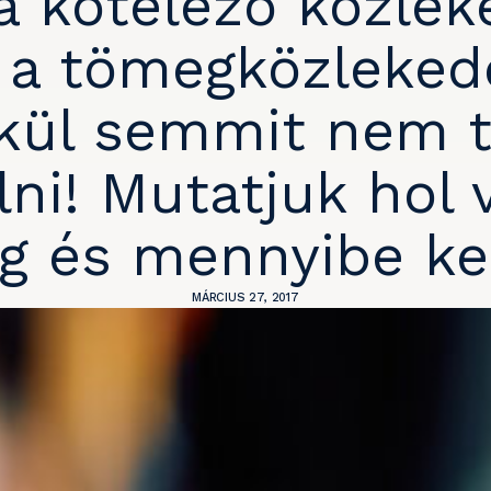
a kötelező közlek
a a tömegközleked
kül semmit nem 
ni! Mutatjuk hol
g és mennyibe ker
MÁRCIUS 27, 2017