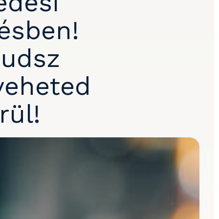
edési
ésben!
tudsz
 veheted
ül!