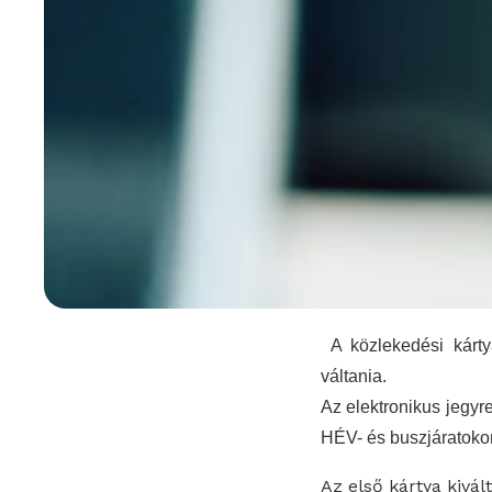
A közlekedési kártyá
váltania.
Az elektronikus jegyr
HÉV- és buszjáratokon
Az első kártya kivá