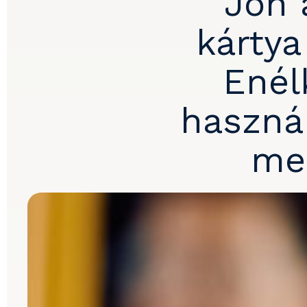
Jön 
kárty
Enél
használ
me