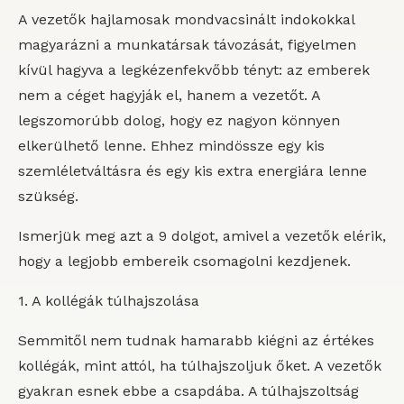
A vezetők hajlamosak mondvacsinált indokokkal
magyarázni a munkatársak távozását, figyelmen
kívül hagyva a legkézenfekvőbb tényt: az emberek
nem a céget hagyják el, hanem a vezetőt. A
legszomorúbb dolog, hogy ez nagyon könnyen
elkerülhető lenne. Ehhez mindössze egy kis
szemléletváltásra és egy kis extra energiára lenne
szükség.
Ismerjük meg azt a 9 dolgot, amivel a vezetők elérik,
hogy a legjobb embereik csomagolni kezdjenek.
1. A kollégák túlhajszolása
Semmitől nem tudnak hamarabb kiégni az értékes
kollégák, mint attól, ha túlhajszoljuk őket. A vezetők
gyakran esnek ebbe a csapdába. A túlhajszoltság