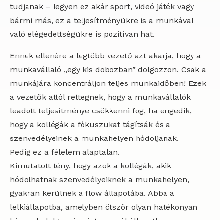
tudjanak – legyen ez akár sport, videó játék vagy
bármi más, ez a teljesítményükre is a munkával
való elégedettségükre is pozitívan hat.
Ennek ellenére a legtöbb vezető azt akarja, hogy a
munkavállaló „egy kis dobozban” dolgozzon. Csak a
munkájára koncentráljon teljes munkaidőben! Ezek
a vezetők attól rettegnek, hogy a munkavállalók
leadott teljesítménye csökkenni fog, ha engedik,
hogy a kollégák a fókuszukat tágítsák és a
szenvedélyeinek a munkahelyen hódoljanak.
Pedig ez a félelem alaptalan.
Kimutatott tény, hogy azok a kollégák, akik
hódolhatnak szenvedélyeiknek a munkahelyen,
gyakran kerülnek a flow állapotába. Abba a
lelkiállapotba, amelyben ötször olyan hatékonyan