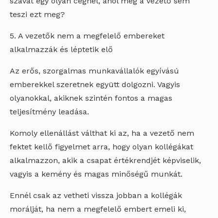
szavát egy olyan cégnél, ahol még a vezető sem
teszi ezt meg?
5. A vezetők nem a megfelelő embereket
alkalmazzák és léptetik elő
Az erős, szorgalmas munkavállalók egyívású
emberekkel szeretnek együtt dolgozni. Vagyis
olyanokkal, akiknek szintén fontos a magas
teljesítmény leadása.
Komoly ellenállást válthat ki az, ha a vezető nem
fektet kellő figyelmet arra, hogy olyan kollégákat
alkalmazzon, akik a csapat értékrendjét képviselik,
vagyis a kemény és magas minőségű munkát.
Ennél csak az vetheti vissza jobban a kollégák
morálját, ha nem a megfelelő embert emeli ki,