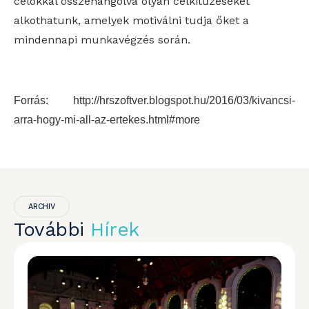
célokkal összehangolva olyan célkitűzéseket
alkothatunk, amelyek motiválni tudja őket a
mindennapi munkavégzés során.
Forrás: http://hrszoftver.blogspot.hu/2016/03/kivancsi-
arra-hogy-mi-all-az-ertekes.html#more
ARCHIV
További
Hírek