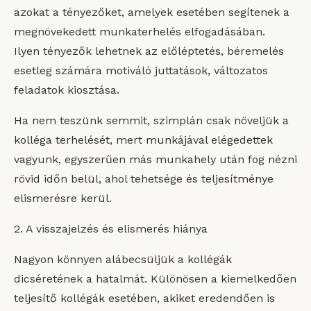
azokat a tényezőket, amelyek esetében segítenek a
megnövekedett munkaterhelés elfogadásában.
Ilyen tényezők lehetnek az előléptetés, béremelés
esetleg számára motiváló juttatások, változatos
feladatok kiosztása.
Ha nem teszünk semmit, szimplán csak növeljük a
kolléga terhelését, mert munkájával elégedettek
vagyunk, egyszerűen más munkahely után fog nézni
rövid időn belül, ahol tehetsége és teljesítménye
elismerésre kerül.
2. A visszajelzés és elismerés hiánya
Nagyon könnyen alábecsüljük a kollégák
dicséretének a hatalmát. Különösen a kiemelkedően
teljesítő kollégák esetében, akiket eredendően is