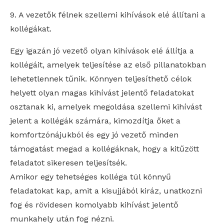
9. A vezetők félnek szellemi kihívások elé állítani a
kollégákat.
Egy igazán jó vezető olyan kihívások elé állítja a
kollégáit, amelyek teljesítése az első pillanatokban
lehetetlennek tűnik. Könnyen teljesíthető célok
helyett olyan magas kihívást jelentő feladatokat
osztanak ki, amelyek megoldása szellemi kihívást
jelent a kollégák számára, kimozdítja őket a
komfortzónájukból és egy jó vezető minden
támogatást megad a kollégáknak, hogy a kitűzött
feladatot sikeresen teljesítsék.
Amikor egy tehetséges kolléga túl könnyű
feladatokat kap, amit a kisujjából kiráz, unatkozni
fog és rövidesen komolyabb kihívást jelentő
munkahely után fog nézni.