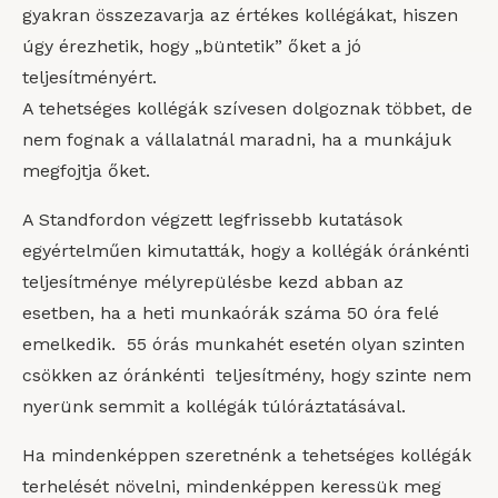
gyakran összezavarja az értékes kollégákat, hiszen
úgy érezhetik, hogy „büntetik” őket a jó
teljesítményért.
A tehetséges kollégák szívesen dolgoznak többet, de
nem fognak a vállalatnál maradni, ha a munkájuk
megfojtja őket.
A Standfordon végzett legfrissebb kutatások
egyértelműen kimutatták, hogy a kollégák óránkénti
teljesítménye mélyrepülésbe kezd abban az
esetben, ha a heti munkaórák száma 50 óra felé
emelkedik. 55 órás munkahét esetén olyan szinten
csökken az óránkénti teljesítmény, hogy szinte nem
nyerünk semmit a kollégák túlóráztatásával.
Ha mindenképpen szeretnénk a tehetséges kollégák
terhelését növelni, mindenképpen keressük meg