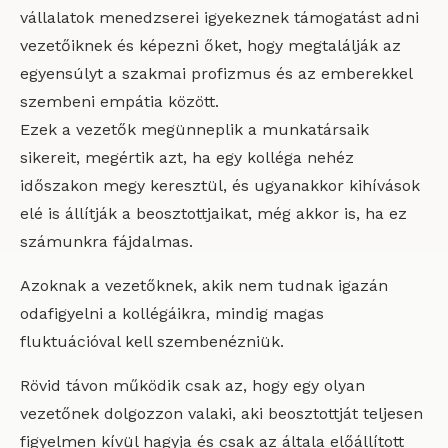
vállalatok menedzserei igyekeznek támogatást adni
vezetőiknek és képezni őket, hogy megtalálják az
egyensúlyt a szakmai profizmus és az emberekkel
szembeni empátia között.
Ezek a vezetők megünneplik a munkatársaik
sikereit, megértik azt, ha egy kolléga nehéz
időszakon megy keresztül, és ugyanakkor kihívások
elé is állítják a beosztottjaikat, még akkor is, ha ez
számunkra fájdalmas.
Azoknak a vezetőknek, akik nem tudnak igazán
odafigyelni a kollégáikra, mindig magas
fluktuációval kell szembenézniük.
Rövid távon működik csak az, hogy egy olyan
vezetőnek dolgozzon valaki, aki beosztottját teljesen
figyelmen kívül hagyja és csak az általa előállított