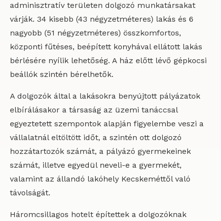
adminisztratív területen dolgozó munkatársakat
várják. 34 kisebb (43 négyzetméteres) lakás és 6
nagyobb (51 négyzetméteres) összkomfortos,
központi fűtéses, beépített konyhával ellátott lakás
bérlésére nyílik lehetőség. A ház előtt lévő gépkocsi
beállók szintén bérelhetők.
A dolgozók által a lakásokra benyújtott pályázatok
elbírálásakor a társaság az üzemi tanáccsal
egyeztetett szempontok alapján figyelembe veszi a
vállalatnál eltöltött időt, a szintén ott dolgozó
hozzátartozók számát, a pályázó gyermekeinek
számát, illetve egyedül neveli-e a gyermekét,
valamint az állandó lakóhely Kecskeméttől való
távolságát.
Háromcsillagos hotelt építettek a dolgozóknak