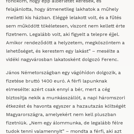
főnököm, hogy épp albérletet keresek, és
felajánlotta, hogy átmenetileg lakhatok a műhely
melletti kis házban. Eléggé lelakott volt, és a fűtés
sem működött tökéletesen, viszont nem kellett érte
fizetnem. Legalább volt, aki figyelt a telepre éjjel.
Amikor rendeződött a helyzetem, megköszöntem a
lehetőséget, és kerestem egy lakást” – mesélte a
vidéki nagyvárosban lakatosként dolgozó Ferenc.
János Németországban egy vágóhídon dolgozik, a
fizetése bruttó 1400 euró. A férfi lapunknak
elmesélte: azért csak ennyi a bér, mert a cég
biztosítja nekik a munkásszállót, a napi háromszori
étkezést és havonta egyszer a hazautazás költségét
Magyarországra, amelyekért nem kell pluszban
fizetniük. „Nem egy álommunka, de legalább félre
tudok tenni valamennyit” – mondta a férfi, aki azt