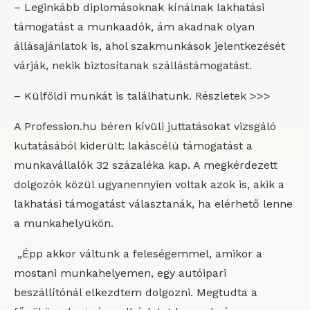
– Leginkább diplomásoknak kínálnak lakhatási
támogatást a munkaadók, ám akadnak olyan
állásajánlatok is, ahol szakmunkások jelentkezését
várják, nekik biztosítanak szállástámogatást.
– Külföldi munkát is találhatunk. Részletek >>>
A Profession.hu béren kívüli juttatásokat vizsgáló
kutatásából kiderült: lakáscélú támogatást a
munkavállalók 32 százaléka kap. A megkérdezett
dolgozók közül ugyanennyien voltak azok is, akik a
lakhatási támogatást választanák, ha elérhető lenne
a munkahelyükön.
„Épp akkor váltunk a feleségemmel, amikor a
mostani munkahelyemen, egy autóipari
beszállítónál elkezdtem dolgozni. Megtudta a