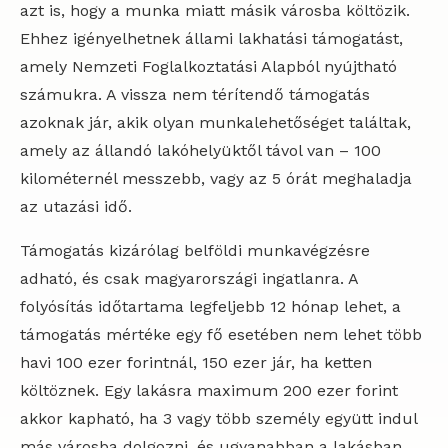
azt is, hogy a munka miatt másik városba költözik.
Ehhez igényelhetnek állami lakhatási támogatást,
amely Nemzeti Foglalkoztatási Alapból nyújtható
számukra. A vissza nem térítendő támogatás
azoknak jár, akik olyan munkalehetőséget találtak,
amely az állandó lakóhelyüktől távol van – 100
kilométernél messzebb, vagy az 5 órát meghaladja
az utazási idő.
Támogatás kizárólag belföldi munkavégzésre
adható, és csak magyarországi ingatlanra. A
folyósítás időtartama legfeljebb 12 hónap lehet, a
támogatás mértéke egy fő esetében nem lehet több
havi 100 ezer forintnál, 150 ezer jár, ha ketten
költöznek. Egy lakásra maximum 200 ezer forint
akkor kapható, ha 3 vagy több személy együtt indul
más városba dolgozni, és ugyanabban a lakásban