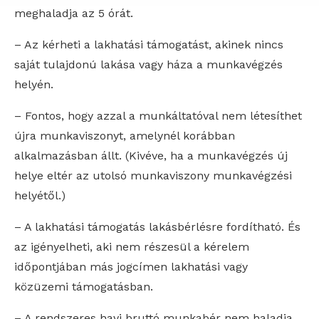
meghaladja az 5 órát.
– Az kérheti a lakhatási támogatást, akinek nincs
saját tulajdonú lakása vagy háza a munkavégzés
helyén.
– Fontos, hogy azzal a munkáltatóval nem létesíthet
újra munkaviszonyt, amelynél korábban
alkalmazásban állt. (Kivéve, ha a munkavégzés új
helye eltér az utolsó munkaviszony munkavégzési
helyétől.)
– A lakhatási támogatás lakásbérlésre fordítható. És
az igényelheti, aki nem részesül a kérelem
időpontjában más jogcímen lakhatási vagy
közüzemi támogatásban.
– A rendszeres havi bruttó munkabér nem haladja