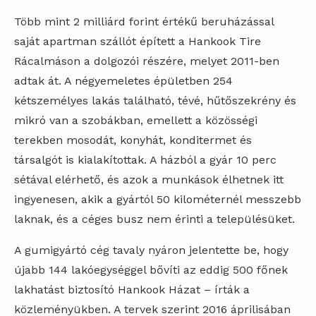
Több mint 2 milliárd forint értékű beruházással
saját apartman szállót épített a Hankook Tire
Rácalmáson a dolgozói részére, melyet 2011-ben
adtak át. A négyemeletes épületben 254
kétszemélyes lakás található, tévé, hűtőszekrény és
mikró van a szobákban, emellett a közösségi
terekben mosodát, konyhát, konditermet és
társalgót is kialakítottak. A házból a gyár 10 perc
sétával elérhető, és azok a munkások élhetnek itt
ingyenesen, akik a gyártól 50 kilométernél messzebb
laknak, és a céges busz nem érinti a településüket.
A gumigyártó cég tavaly nyáron jelentette be, hogy
újabb 144 lakóegységgel bővíti az eddig 500 főnek
lakhatást biztosító Hankook Házat – írták a
közleményükben. A tervek szerint 2016 áprilisában