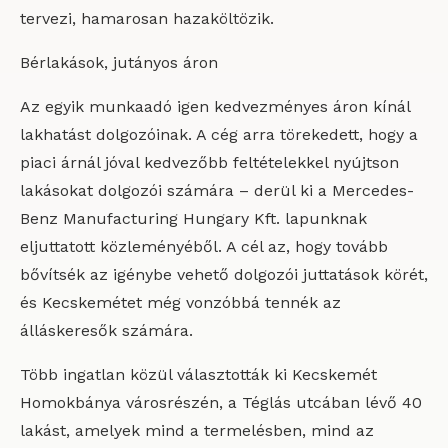
tervezi, hamarosan hazaköltözik.
Bérlakások, jutányos áron
Az egyik munkaadó igen kedvezményes áron kínál
lakhatást dolgozóinak. A cég arra törekedett, hogy a
piaci árnál jóval kedvezőbb feltételekkel nyújtson
lakásokat dolgozói számára – derül ki a Mercedes-
Benz Manufacturing Hungary Kft. lapunknak
eljuttatott közleményéből. A cél az, hogy tovább
bővítsék az igénybe vehető dolgozói juttatások körét,
és Kecskemétet még vonzóbbá tennék az
álláskeresők számára.
Több ingatlan közül választották ki Kecskemét
Homokbánya városrészén, a Téglás utcában lévő 40
lakást, amelyek mind a termelésben, mind az