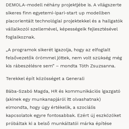
DEMOLA-modell néhány projektjébe is. A világszerte
sikeres finn egyetemi-ipari-start up modellben
piacorientált technológiai projektekkel és a hallgatók
vállalkozói szellemével, képességeik fejlesztésével
foglalkoznak.
„A programok sikerét igazolja, hogy az elfoglalt
felsővezetők örömmel jöttek, nem volt szükség még
kis rábeszélésre sem” – mondta Tóth Zsuzsanna.
Terekkel épít közösséget a Generali
Bába-Szabó Magda, HR és kommunikációs igazgató
(akinek egy munkanapjáról itt olvashatnak)
elmondta, hogy úgy értékelik, a szociális
kapcsolatok egyre fontosabbak. Ezért új eszközöket
próbáltak ki a belső munkáltatói márka építése