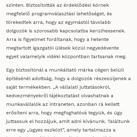
szinten. Biztosították az érdeklődési körnek
megfelelő programválasztási lehetőséget, és
törekedtek arra, hogy az egymástól távolabb
dolgozók is szorosabb kapcsolatba kerülhessenek.
Arra is figyelmet fordítanak, hogy a hetente
megtartott igazgatói ülések közül negyedévente
egyet valamelyik vidéki központban tartsanak meg.
Egy biztosítónál a munkáltató márka cégen belüli
építésénél adottság, hogy a dolgozók részesüljenek a
saját termékekben. „A vállalati juttatásokról,
kedvezményekről tájékoztatást olvashatnak a
munkavállalók az intraneten, azonban rá kellett
erősíteni arra, hogy megfoghatóvá tegyük, és úgy
juttassuk el hozzájuk, amit adni kívánunk. Találtunk
erre egy „ügyes eszközt”, amely tartalmazza a