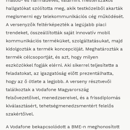
másod- és harmadéves, valamint mesterszakos
hallgatókat szólította meg, akik testközelből akarták
megismerni egy telekommunikációs cég működését.
A versenyzők feltérképezték a legújabb piaci
trendeket, összeállították saját innovatív mobil
kommunikációs terméküket, szolgáltatásukat, majd
kidolgozták a termék koncepcióját. Meghatározták a
termék célcsoportját, és azt, hogy milyen
eszközökkel fogják elérni. Aki sikerrel teljesítette a
feladatokat, az igazgatóság előtt prezentálhatta,
hogy az ő ötlete a legjobb. A verseny résztvevői
találkoztak a Vodafone Magyarország
felsővezetőivel, menedzsereivel, és a frissdiplomás
kiválasztásért, tehetségmenedzsmentért felelős
szakértőivel.
A Vodafone bekapcsolódott a BME-n meghonosított