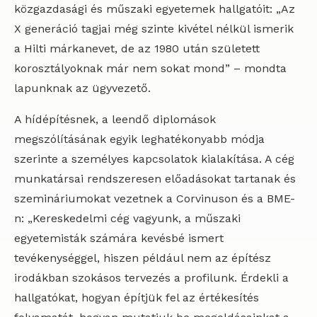
közgazdasági és műszaki egyetemek hallgatóit: „Az
X generáció tagjai még szinte kivétel nélkül ismerik
a Hilti márkanevet, de az 1980 után született
korosztályoknak már nem sokat mond” – mondta
lapunknak az ügyvezető.
A hídépítésnek, a leendő diplomások
megszólításának egyik leghatékonyabb módja
szerinte a személyes kapcsolatok kialakítása. A cég
munkatársai rendszeresen előadásokat tartanak és
szemináriumokat vezetnek a Corvinuson és a BME-
n: „Kereskedelmi cég vagyunk, a műszaki
egyetemisták számára kevésbé ismert
tevékenységgel, hiszen például nem az építész
irodákban szokásos tervezés a profilunk. Érdekli a
hallgatókat, hogyan építjük fel az értékesítés