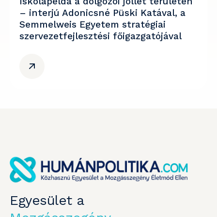
Iskolapélda a dolgozói jóllét területén
– interjú Adonicsné Püski Katával, a
Semmelweis Egyetem stratégiai
szervezetfejlesztési főigazgatójával
Egyesület a