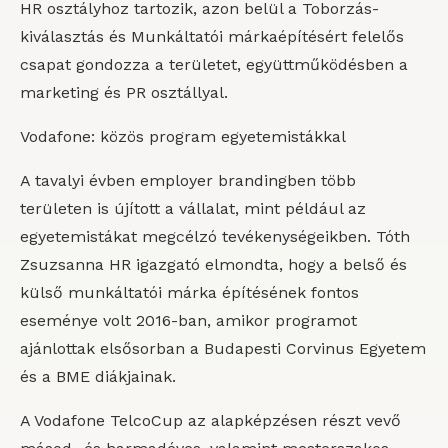
HR osztályhoz tartozik, azon belül a Toborzás-
kiválasztás és Munkáltatói márkaépítésért felelős
csapat gondozza a területet, együttműködésben a
marketing és PR osztállyal.
Vodafone: közös program egyetemistákkal
A tavalyi évben employer brandingben több
területen is újított a vállalat, mint például az
egyetemistákat megcélzó tevékenységeikben. Tóth
Zsuzsanna HR igazgató elmondta, hogy a belső és
külső munkáltatói márka építésének fontos
eseménye volt 2016-ban, amikor programot
ajánlottak elsősorban a Budapesti Corvinus Egyetem
és a BME diákjainak.
A Vodafone TelcoCup az alapképzésen részt vevő