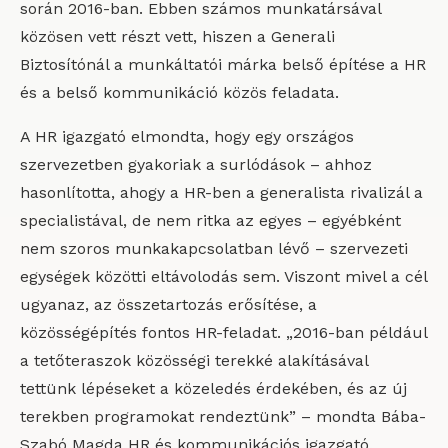
során 2016-ban. Ebben számos munkatársával
közösen vett részt vett, hiszen a Generali
Biztosítónál a munkáltatói márka belső építése a HR
és a belső kommunikáció közös feladata.
A HR igazgató elmondta, hogy egy országos
szervezetben gyakoriak a surlódások – ahhoz
hasonlította, ahogy a HR-ben a generalista rivalizál a
specialistával, de nem ritka az egyes – egyébként
nem szoros munkakapcsolatban lévő – szervezeti
egységek közötti eltávolodás sem. Viszont mivel a cél
ugyanaz, az összetartozás erősítése, a
közösségépítés fontos HR-feladat. „2016-ban például
a tetőteraszok közösségi terekké alakításával
tettünk lépéseket a közeledés érdekében, és az új
terekben programokat rendeztünk” – mondta Bába-
Szabó Magda HR és kommunikációs igazgató.