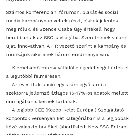
Számos konferencián, fórumon, plakát és social
media kampányban vettek részt, cikkek jelentek
meg róluk, és Szende Csaba úgy értékeli, hogy
berobbantak az SSC-k világába. Szeretnének valami
újat, innovatívan. A HR vezető szerint a kampány és
munkájuk sikerének három eredménye van:
Kiemelkedő munkavállalói elégedettséget értek el
a legutóbbi felmérésen.
Az éves fluktuáció egy számjegyű, ami a
szektorra jellemző átlagos 16-17%-os adatok mellett
önmagában sikernek tartanak.
A legjobb CEE (Közép-Kelet Európai) Szolgáltató
központok versenyén két kategóriában is a legjobbak
közé választották őket (shortlisted: New SSC Entrant