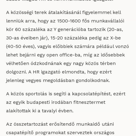
A közösségi terek átalakításánál figyelemmel kell
lenniük arra, hogy az 1500-1600 fős munkavállalói
kör 60 százaléka az Y generációba tartozik (20-as,
30-as éveiben jár), 15-20 százaléka pedig az X-be
(40-50 éves), vagyis előbbiek számára például vonzó
lehet bejárni egy open office-ba, míg az idősebbek
vélhetően ódzkodnának egy nagy közös térben
dolgozni. A HR igazgató elmondta, hogy ezért
jelenleg vegyes megoldásban gondolkodnak.
A közös sportolás is segíti a kapcsolatépítést, ezért
az egyik budapesti irodában fitnesztermet
alakítottak ki a tavalyi évben.
Az összetartozást erősítendő munkaidő utáni
csapatépítő programokat szerveztek országos