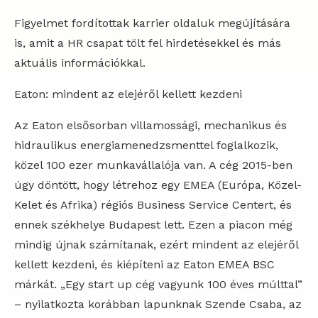
Figyelmet fordítottak karrier oldaluk megújítására
is, amit a HR csapat tölt fel hirdetésekkel és más
aktuális információkkal.
Eaton: mindent az elejéről kellett kezdeni
Az Eaton elsősorban villamossági, mechanikus és
hidraulikus energiamenedzsmenttel foglalkozik,
közel 100 ezer munkavállalója van. A cég 2015-ben
úgy döntött, hogy létrehoz egy EMEA (Európa, Közel-
Kelet és Afrika) régiós Business Service Centert, és
ennek székhelye Budapest lett. Ezen a piacon még
mindig újnak számítanak, ezért mindent az elejéről
kellett kezdeni, és kiépíteni az Eaton EMEA BSC
márkát. „Egy start up cég vagyunk 100 éves múlttal”
– nyilatkozta korábban lapunknak Szende Csaba, az