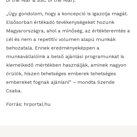
of the Year & SSC of the Year).
„Úgy gondolom, hogy a koncepció is igazolja magát.
Elsősorban értékadó tevékenységeket hozunk
Magyarországra, ahol a minőség, az értékteremtés a
cél és nem a repetitív volumen alapú munkák
behozatala. Ennek eredményeképpen a
munkavállalóink a belső ajánlási programunkat is
kiemelkedő mértékben használják, aminek nagyon
örülök, hiszen tehetséges emberek tehetséges
embereket fognak ajánlani” – mondta Szende
Csaba.
Forrás: hrportal.hu