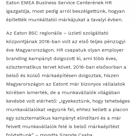
Eaton EMEA Business Service Centerének HR
igazgatója, most pedig arról beszélgettünk, hogyan
építették munkáltatói márkájukat a tavalyi évben.
Az Eaton BSC regionális – üzleti szolgáltató
központjának 2016-ban volt az első teljes pénzügyi
éve Magyarországon. HR csapatuk olyan employer
branding kampányt dolgozott ki, ami több éves,
szisztematikus tervet követ. 2016-ban elsősorban a
belső és külső márkaépítésen dolgoztak, hiszen
Magyarországon az Eatont már bizonyos vállalatok
körében ismerték, de a munkavállalók világában
kevésbé volt elérhető: „Igyekeztünk, hogy tehetséges
munkavállalókat vegyünk fel, ehhez kellett a piacon
egy szisztematikus kampányt elindítani és a már
felvett munkavállalók felé is belső márkaépítést
folytattunk” – mondta Szende Csaba.