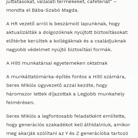
juttatásokat, vállalati termékeket, cafeteriát” –
mondta el Bába-Szabó Magda.
A HR vezető arról is beszámolt lapunknak, hogy
aktualizálták a dolgozóknak nyújtott biztosításokat:
előtérbe kerültek a kollégáknak és a családjuknak
nagyobb védelmet nyújtó biztosítási formák.
A Hilti munkatársai egyetemeken oktatnak
A munkáltatómárka-építés fontos a Hilti számára,
Seres Miklós ügyvezető azzal kezdte, hogy
háromszor lettek díjazottak a Legjobb munkahely
felmérésen.
Seres Miklós a legfontosabb feladatként említette,
hogy generációs szakadékot kell áthidalniuk, amikor
meg akarják szólítani az Y és Z generációba tartozó