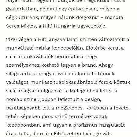
folyamatát, hogyan mutatjuk be megoldásainkat a
gyakorlatban, például egy építkezésen, milyen a
cégkultúránk, milyen nálunk dolgozni.” – mondta
Seres Miklós, a Hilti Hungária ügyvezetője.
2016 végén a Hilti anyavállalati szinten változtatott a
munkáltató márka koncepcióján. Előtérbe kerül a
saját munkavállalók bemutatása, hogy
személyekhez köthető legyen a brand. Ahogy
világszerte, a magyar weboldalon is feltűnnek
valóságos munkaszituációkat ábrázoló fotók, köztük
saját magyar dolgozóké is. Melegebbek lettek a
honlap színei, jobban letisztult a design,
barátságosabb lett a megjelenés. Korábban a fekete-
fehér képeken piros színű termékek voltak
középpontban, ami ugyan a profizmus hangulatát
árasztotta, de mára kifejezetten hideggé vált.