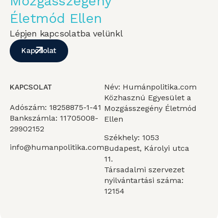
Mozgásszegény
Életmód Ellen
Lépjen kapcsolatba velünkl
Kapcsolat
Név: Humánpolitika.com
KAPCSOLAT
Közhasznú Egyesület a
Adószám: 18258875-1-41
Mozgásszegény Életmód
Bankszámla: 11705008-
Ellen
29902152
Székhely: 1053
info@humanpolitika.com
Budapest, Károlyi utca
11.
Társadalmi szervezet
nyilvántartási száma:
12154